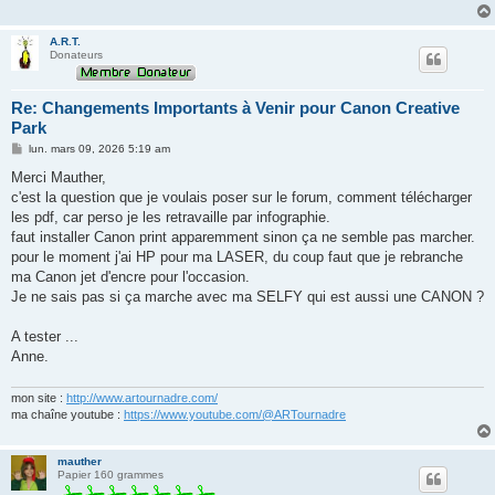
A.R.T.
Donateurs
Re: Changements Importants à Venir pour Canon Creative
Park
M
lun. mars 09, 2026 5:19 am
e
s
Merci Mauther,
s
c'est la question que je voulais poser sur le forum, comment télécharger
a
g
les pdf, car perso je les retravaille par infographie.
e
faut installer Canon print apparemment sinon ça ne semble pas marcher.
pour le moment j'ai HP pour ma LASER, du coup faut que je rebranche
ma Canon jet d'encre pour l'occasion.
Je ne sais pas si ça marche avec ma SELFY qui est aussi une CANON ?
A tester ...
Anne.
mon site :
http://www.artournadre.com/
ma chaîne youtube :
https://www.youtube.com/@ARTournadre
mauther
Papier 160 grammes