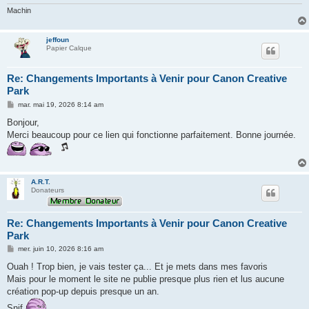
Machin
jeffoun
Papier Calque
Re: Changements Importants à Venir pour Canon Creative
Park
M
mar. mai 19, 2026 8:14 am
e
s
Bonjour,
s
Merci beaucoup pour ce lien qui fonctionne parfaitement. Bonne journée.
a
g
e
A.R.T.
Donateurs
Re: Changements Importants à Venir pour Canon Creative
Park
M
mer. juin 10, 2026 8:16 am
e
s
Ouah ! Trop bien, je vais tester ça... Et je mets dans mes favoris
s
Mais pour le moment le site ne publie presque plus rien et lus aucune
a
g
création pop-up depuis presque un an.
e
Snif