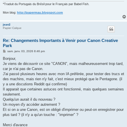
*Traduit du Portugais du Brésil pour le Français par Babel Fish.
Mon blog:
http://papermau.blogspot.com
jean2
Papier Calque
Re: Changements Importants à Venir pour Canon Creative
Park
M
sam. janv. 03, 2026 8:46 pm
e
s
Bonjour,
s
Je viens de découvrir ce site "CANON", mais malheureusement trop tard,
a
g
car je n'ai pas de Canon.
e
J'ai passé plusieurs heures avec mon IA préférée, pour tester des trucs et
des machins, mais rien n'y fait, c'est mieux protégé que le Pentagone. (il
y a une discutions Reddit qui confirme)
Il apparait que certaines astuces ont fonctionné, mais quelques semaines
seulement.
Quelqu'un aurait il du nouveau ?
Un moyen d'y accéder autrement ?
Et si on a une Canon, est on obligé d'imprimer ou peut-on enregistrer pour
plus tard ? (il n'y a qu'un touche : "imprimer" ?
Merci d'avance