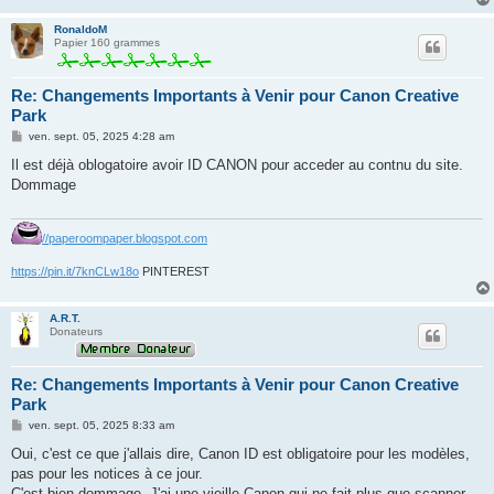
RonaldoM
Papier 160 grammes
Re: Changements Importants à Venir pour Canon Creative
Park
M
ven. sept. 05, 2025 4:28 am
e
s
Il est déjà oblogatoire avoir ID CANON pour acceder au contnu du site.
s
Dommage
a
g
e
//paperoompaper.blogspot.com
https://pin.it/7knCLw18o
PINTEREST
A.R.T.
Donateurs
Re: Changements Importants à Venir pour Canon Creative
Park
M
ven. sept. 05, 2025 8:33 am
e
s
Oui, c'est ce que j'allais dire, Canon ID est obligatoire pour les modèles,
s
pas pour les notices à ce jour.
a
g
C'est bien dommage. J'ai une vieille Canon qui ne fait plus que scanner,