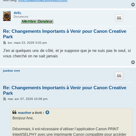
Mon blog:
http://papermau.blogspot.com
AVEL
Donateurs
Re: Changements Importants à Venir pour Canon Creative
Park
M
lun. mars 23, 2026 3:02 pm
e
s
J'en ai quelques uns de côté, et je suppose que je ne suis pas le seul, si
s
vous cherché on ne sait jamais
a
g
e
justine vret
Re: Changements Importants à Venir pour Canon Creative
Park
M
mar. avr. 07, 2026 10:08 pm
e
s
s
mauther
a écrit :
a
g
Bonjour Ane,
e
Désormais, il est nécessaire d’utiliser l’application Canon PRINT
Inkjet/SELPHY avec une imprimante Canon compatible pour accéder