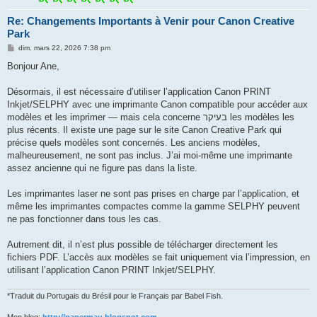
Re: Changements Importants à Venir pour Canon Creative
Park
M
dim. mars 22, 2026 7:38 pm
e
s
Bonjour Ane,
s
a
g
Désormais, il est nécessaire d’utiliser l’application Canon PRINT
e
Inkjet/SELPHY avec une imprimante Canon compatible pour accéder aux
modèles et les imprimer — mais cela concerne בעיקר les modèles les
plus récents. Il existe une page sur le site Canon Creative Park qui
précise quels modèles sont concernés. Les anciens modèles,
malheureusement, ne sont pas inclus. J’ai moi-même une imprimante
assez ancienne qui ne figure pas dans la liste.
Les imprimantes laser ne sont pas prises en charge par l’application, et
même les imprimantes compactes comme la gamme SELPHY peuvent
ne pas fonctionner dans tous les cas.
Autrement dit, il n’est plus possible de télécharger directement les
fichiers PDF. L’accès aux modèles se fait uniquement via l’impression, en
utilisant l’application Canon PRINT Inkjet/SELPHY.
*Traduit du Portugais du Brésil pour le Français par Babel Fish.