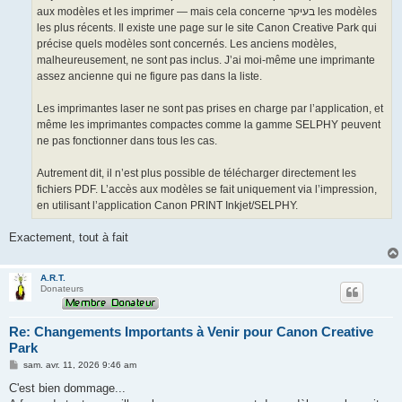
aux modèles et les imprimer — mais cela concerne בעיקר les modèles
les plus récents. Il existe une page sur le site Canon Creative Park qui
précise quels modèles sont concernés. Les anciens modèles,
malheureusement, ne sont pas inclus. J’ai moi-même une imprimante
assez ancienne qui ne figure pas dans la liste.
Les imprimantes laser ne sont pas prises en charge par l’application, et
même les imprimantes compactes comme la gamme SELPHY peuvent
ne pas fonctionner dans tous les cas.
Autrement dit, il n’est plus possible de télécharger directement les
fichiers PDF. L’accès aux modèles se fait uniquement via l’impression,
en utilisant l’application Canon PRINT Inkjet/SELPHY.
Exactement, tout à fait
A.R.T.
Donateurs
Re: Changements Importants à Venir pour Canon Creative
Park
M
sam. avr. 11, 2026 9:46 am
e
s
C'est bien dommage...
s