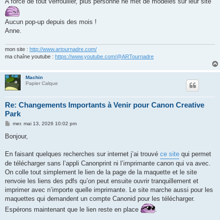
A force de tout verrouiller, plus personne ne met de modèles sur leur site
a
g
e
Aucun pop-up depuis des mois !
Anne.
mon site :
http://www.artournadre.com/
ma chaîne youtube :
https://www.youtube.com/@ARTournadre
Machin
Papier Calque
Re: Changements Importants à Venir pour Canon Creative
Park
M
mer. mai 13, 2026 10:02 pm
e
s
Bonjour,
s
a
g
En faisant quelques recherches sur internet j’ai trouvé
ce site
qui permet
e
de télécharger sans l’appli Canonprint ni l’imprimante canon qui va avec.
On colle tout simplement le lien de la page de la maquette et le site
renvoie les liens des pdfs qu’on peut ensuite ouvrir tranquillement et
imprimer avec n’importe quelle imprimante. Le site marche aussi pour les
maquettes qui demandent un compte Canonid pour les télécharger.
Espérons maintenant que le lien reste en place
.