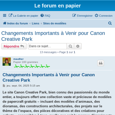
Le forum en papier
La Galerie en papier
FAQ
S’enregistrer
Connexion
R
Index du forum
Liens
Sites de modèles
e
Changements Importants à Venir pour Canon
c
Creative Park
h
Rechercher
Recherche avancée
Répondre
e
13 messages • Page
1
sur
1
r
mauther
c
Papier 160 grammes
h
e
Changements Importants à Venir pour Canon
r
Creative Park
M
jeu. sept. 04, 2025 5:15 am
e
s
Le site Canon Creative Park, bien connu des passionnés du monde
s
entier, a toujours offert une collection vaste et précieuse de modèles
a
g
de papercraft gratuits – incluant des modèles d’animaux, des
e
dioramas, des constructions architecturales, des projets sur le
thème de l’espace, des pièces décoratives et des créations pour