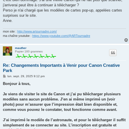
e
j'arriverai peut être à continuer à télécharger ?
Perso je n'ai chargé que les modèles de cartes pop-up, appelées cartes
surprises sur le site.
Anne.
mon site :
http://www.artournadre.com/
ma chaîne youtube :
https://www.youtube.com/@ARTournadre
mauther
Papier 160 grammes
Re: Changements Importants à Venir pour Canon Creative
Park
M
lun. sept. 29, 2025 9:12 pm
e
s
Bonjour à tous,
s
a
g
Je viens de visiter le site de Canon et j’ai pu télécharger plusieurs
e
modèles sans aucun problème. J’en ai même imprimé un (voir
photo) pour m’assurer que l’impression était bien disponible et,
comme vous pouvez le constater, tout fonctionne comme avant.
J’ai imprimé le modèle de l’astronaute, et pour le télécharger il suffit
simplement de se connecter au site. L’inscription est gratuite et