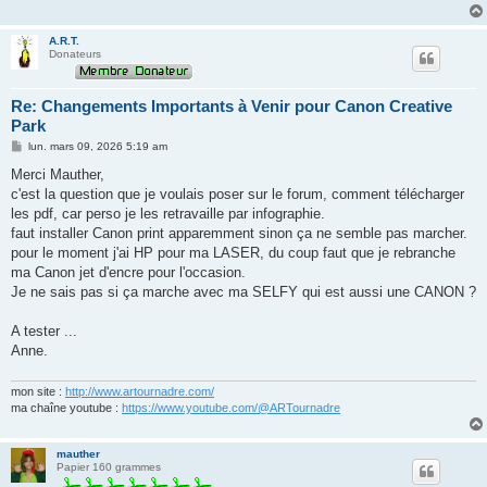
A.R.T.
Donateurs
Re: Changements Importants à Venir pour Canon Creative
Park
M
lun. mars 09, 2026 5:19 am
e
s
Merci Mauther,
s
c'est la question que je voulais poser sur le forum, comment télécharger
a
g
les pdf, car perso je les retravaille par infographie.
e
faut installer Canon print apparemment sinon ça ne semble pas marcher.
pour le moment j'ai HP pour ma LASER, du coup faut que je rebranche
ma Canon jet d'encre pour l'occasion.
Je ne sais pas si ça marche avec ma SELFY qui est aussi une CANON ?
A tester ...
Anne.
mon site :
http://www.artournadre.com/
ma chaîne youtube :
https://www.youtube.com/@ARTournadre
mauther
Papier 160 grammes