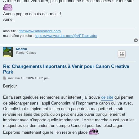
A force de tout verrouiller, plus personne ne met de modèles sur leur site
a
g
e
Aucun pop-up depuis des mois !
Anne.
mon site :
http://www.artournadre.com/
ma chaîne youtube :
https://www.youtube.com/@ARTournadre
Machin
Papier Calque
Re: Changements Importants à Venir pour Canon Creative
Park
M
mer. mai 13, 2026 10:02 pm
e
s
Bonjour,
s
a
g
En faisant quelques recherches sur internet j’ai trouvé
ce site
qui permet
e
de télécharger sans l’appli Canonprint ni l’imprimante canon qui va avec.
On colle tout simplement le lien de la page de la maquette et le site
renvoie les liens des pdfs qu’on peut ensuite ouvrir tranquillement et
imprimer avec n’importe quelle imprimante. Le site marche aussi pour les
maquettes qui demandent un compte Canonid pour les télécharger.
Espérons maintenant que le lien reste en place
.