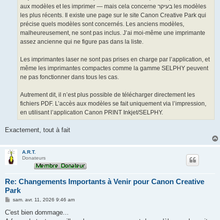
aux modèles et les imprimer — mais cela concerne בעיקר les modèles
les plus récents. Il existe une page sur le site Canon Creative Park qui
précise quels modèles sont concernés. Les anciens modèles,
malheureusement, ne sont pas inclus. J’ai moi-même une imprimante
assez ancienne qui ne figure pas dans la liste.
Les imprimantes laser ne sont pas prises en charge par l’application, et
même les imprimantes compactes comme la gamme SELPHY peuvent
ne pas fonctionner dans tous les cas.
Autrement dit, il n’est plus possible de télécharger directement les
fichiers PDF. L’accès aux modèles se fait uniquement via l’impression,
en utilisant l’application Canon PRINT Inkjet/SELPHY.
Exactement, tout à fait
A.R.T.
Donateurs
Re: Changements Importants à Venir pour Canon Creative
Park
M
sam. avr. 11, 2026 9:46 am
e
s
C'est bien dommage...
s