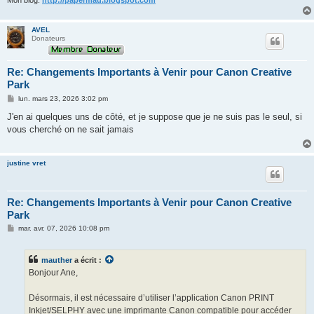
Mon blog:
http://papermau.blogspot.com
AVEL
Donateurs
Re: Changements Importants à Venir pour Canon Creative
Park
M
lun. mars 23, 2026 3:02 pm
e
s
J'en ai quelques uns de côté, et je suppose que je ne suis pas le seul, si
s
vous cherché on ne sait jamais
a
g
e
justine vret
Re: Changements Importants à Venir pour Canon Creative
Park
M
mar. avr. 07, 2026 10:08 pm
e
s
s
mauther
a écrit :
a
g
Bonjour Ane,
e
Désormais, il est nécessaire d’utiliser l’application Canon PRINT
Inkjet/SELPHY avec une imprimante Canon compatible pour accéder