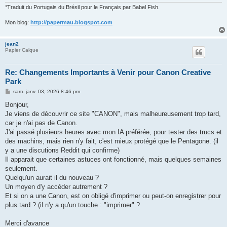
*Traduit du Portugais du Brésil pour le Français par Babel Fish.
Mon blog:
http://papermau.blogspot.com
jean2
Papier Calque
Re: Changements Importants à Venir pour Canon Creative
Park
M
sam. janv. 03, 2026 8:46 pm
e
s
Bonjour,
s
Je viens de découvrir ce site "CANON", mais malheureusement trop tard,
a
g
car je n'ai pas de Canon.
e
J'ai passé plusieurs heures avec mon IA préférée, pour tester des trucs et
des machins, mais rien n'y fait, c'est mieux protégé que le Pentagone. (il
y a une discutions Reddit qui confirme)
Il apparait que certaines astuces ont fonctionné, mais quelques semaines
seulement.
Quelqu'un aurait il du nouveau ?
Un moyen d'y accéder autrement ?
Et si on a une Canon, est on obligé d'imprimer ou peut-on enregistrer pour
plus tard ? (il n'y a qu'un touche : "imprimer" ?
Merci d'avance