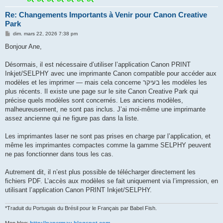
Re: Changements Importants à Venir pour Canon Creative
Park
M
dim. mars 22, 2026 7:38 pm
e
s
Bonjour Ane,
s
a
g
Désormais, il est nécessaire d’utiliser l’application Canon PRINT
e
Inkjet/SELPHY avec une imprimante Canon compatible pour accéder aux
modèles et les imprimer — mais cela concerne בעיקר les modèles les
plus récents. Il existe une page sur le site Canon Creative Park qui
précise quels modèles sont concernés. Les anciens modèles,
malheureusement, ne sont pas inclus. J’ai moi-même une imprimante
assez ancienne qui ne figure pas dans la liste.
Les imprimantes laser ne sont pas prises en charge par l’application, et
même les imprimantes compactes comme la gamme SELPHY peuvent
ne pas fonctionner dans tous les cas.
Autrement dit, il n’est plus possible de télécharger directement les
fichiers PDF. L’accès aux modèles se fait uniquement via l’impression, en
utilisant l’application Canon PRINT Inkjet/SELPHY.
*Traduit du Portugais du Brésil pour le Français par Babel Fish.