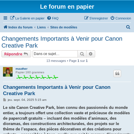
Le forum en papier
La Galerie en papier
FAQ
S’enregistrer
Connexion
R
Index du forum
Liens
Sites de modèles
e
Changements Importants à Venir pour Canon
c
Creative Park
h
Rechercher
Recherche avancée
Répondre
e
13 messages • Page
1
sur
1
r
mauther
c
Papier 160 grammes
h
e
Changements Importants à Venir pour Canon
r
Creative Park
M
jeu. sept. 04, 2025 5:15 am
e
s
Le site Canon Creative Park, bien connu des passionnés du monde
s
entier, a toujours offert une collection vaste et précieuse de modèles
a
g
de papercraft gratuits – incluant des modèles d’animaux, des
e
dioramas, des constructions architecturales, des projets sur le
thème de l’espace, des pièces décoratives et des créations pour