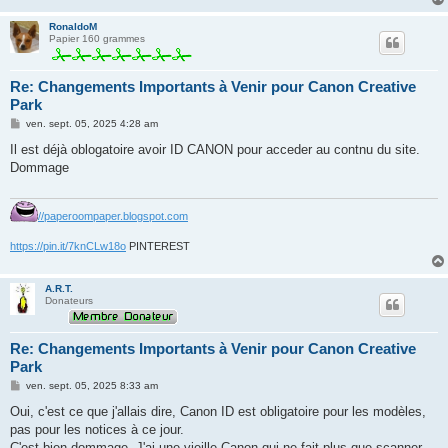
RonaldoM
Papier 160 grammes
Re: Changements Importants à Venir pour Canon Creative
Park
M
ven. sept. 05, 2025 4:28 am
e
s
Il est déjà oblogatoire avoir ID CANON pour acceder au contnu du site.
s
Dommage
a
g
e
//paperoompaper.blogspot.com
https://pin.it/7knCLw18o
PINTEREST
A.R.T.
Donateurs
Re: Changements Importants à Venir pour Canon Creative
Park
M
ven. sept. 05, 2025 8:33 am
e
s
Oui, c'est ce que j'allais dire, Canon ID est obligatoire pour les modèles,
s
pas pour les notices à ce jour.
a
g
C'est bien dommage. J'ai une vieille Canon qui ne fait plus que scanner,