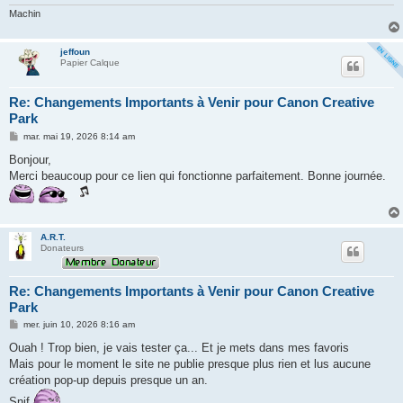
Machin
jeffoun
Papier Calque
Re: Changements Importants à Venir pour Canon Creative
Park
M
mar. mai 19, 2026 8:14 am
e
s
Bonjour,
s
Merci beaucoup pour ce lien qui fonctionne parfaitement. Bonne journée.
a
g
e
A.R.T.
Donateurs
Re: Changements Importants à Venir pour Canon Creative
Park
M
mer. juin 10, 2026 8:16 am
e
s
Ouah ! Trop bien, je vais tester ça... Et je mets dans mes favoris
s
Mais pour le moment le site ne publie presque plus rien et lus aucune
a
g
création pop-up depuis presque un an.
e
Snif