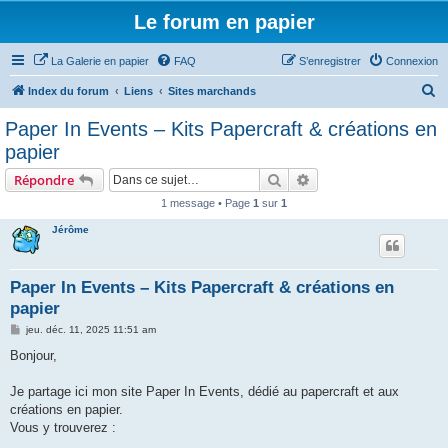
Le forum en papier
La Galerie en papier
FAQ
S’enregistrer
Connexion
R
Index du forum
Liens
Sites marchands
e
Paper In Events – Kits Papercraft & créations en
c
papier
h
Rechercher
Recherche avancée
Répondre
e
1 message • Page
1
sur
1
r
Jérôme
c
h
e
Paper In Events – Kits Papercraft & créations en
papier
r
M
jeu. déc. 11, 2025 11:51 am
e
s
Bonjour,
s
a
g
Je partage ici mon site Paper In Events, dédié au papercraft et aux
e
créations en papier.
Vous y trouverez :