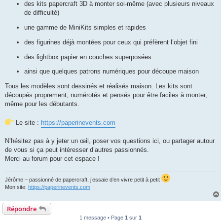
des kits papercraft 3D à monter soi-même (avec plusieurs niveaux
de difficulté)
une gamme de MiniKits simples et rapides
des figurines déjà montées pour ceux qui préfèrent l’objet fini
des lightbox papier en couches superposées
ainsi que quelques patrons numériques pour découpe maison
Tous les modèles sont dessinés et réalisés maison. Les kits sont
découpés proprement, numérotés et pensés pour être faciles à monter,
même pour les débutants.
Le site :
https://paperinevents.com
N’hésitez pas à y jeter un œil, poser vos questions ici, ou partager autour
de vous si ça peut intéresser d’autres passionnés.
Merci au forum pour cet espace !
Jérôme – passionné de papercraft, j’essaie d’en vivre petit à petit
Mon site:
https://paperinevents.com
Répondre
1 message • Page
1
sur
1