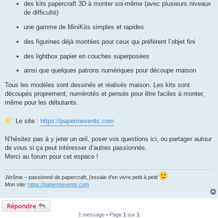
des kits papercraft 3D à monter soi-même (avec plusieurs niveaux
de difficulté)
une gamme de MiniKits simples et rapides
des figurines déjà montées pour ceux qui préfèrent l’objet fini
des lightbox papier en couches superposées
ainsi que quelques patrons numériques pour découpe maison
Tous les modèles sont dessinés et réalisés maison. Les kits sont
découpés proprement, numérotés et pensés pour être faciles à monter,
même pour les débutants.
Le site :
https://paperinevents.com
N’hésitez pas à y jeter un œil, poser vos questions ici, ou partager autour
de vous si ça peut intéresser d’autres passionnés.
Merci au forum pour cet espace !
Jérôme – passionné de papercraft, j’essaie d’en vivre petit à petit
Mon site:
https://paperinevents.com
Répondre
1 message • Page
1
sur
1