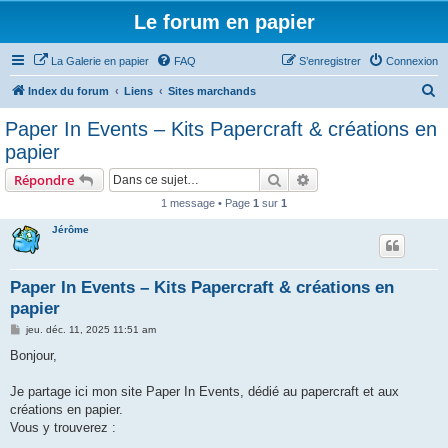
Le forum en papier
La Galerie en papier
FAQ
S’enregistrer
Connexion
R
Index du forum
Liens
Sites marchands
e
Paper In Events – Kits Papercraft & créations en
c
papier
h
Rechercher
Recherche avancée
Répondre
e
1 message • Page
1
sur
1
r
Jérôme
c
h
e
Paper In Events – Kits Papercraft & créations en
papier
r
M
jeu. déc. 11, 2025 11:51 am
e
s
Bonjour,
s
a
g
Je partage ici mon site Paper In Events, dédié au papercraft et aux
e
créations en papier.
Vous y trouverez :