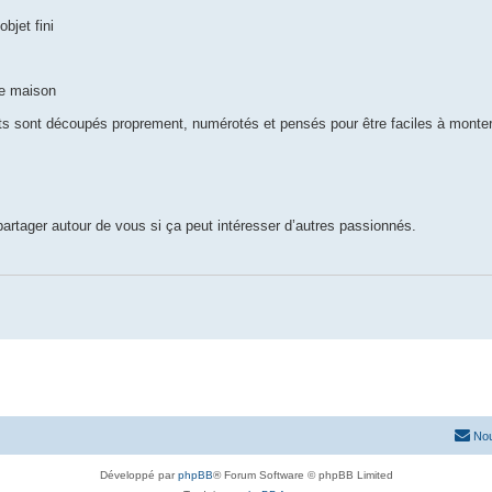
bjet fini
pe maison
its sont découpés proprement, numérotés et pensés pour être faciles à monte
 partager autour de vous si ça peut intéresser d’autres passionnés.
Nou
Développé par
phpBB
® Forum Software © phpBB Limited