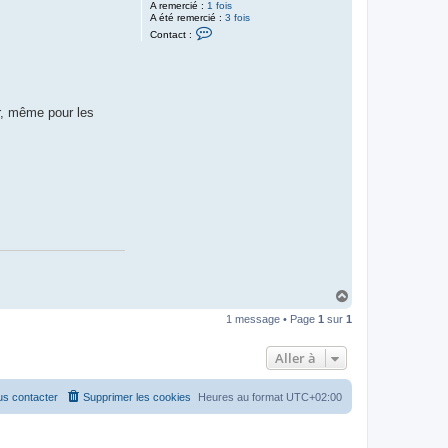
A remercié :
1 fois
A été remercié :
3 fois
C
Contact :
o
n
t
a
c
t
r, même pour les
e
r
J
é
r
ô
m
e
H
a
1 message • Page
1
sur
1
u
t
Aller à
s contacter
Supprimer les cookies
Heures au format
UTC+02:00