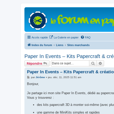
Accès rapide
La Galerie en papier
FAQ
Index du forum
Liens
Sites marchands
Paper In Events – Kits Papercraft & cré
Rechercher
Recher
Répondre
Paper In Events – Kits Papercraft & créati
M
par
Jérôme
»
jeu. déc. 11, 2025 11:51 am
e
s
Bonjour,
s
a
g
Je partage ici mon site Paper In Events, dédié au papercraf
e
Vous y trouverez :
des kits papercraft 3D à monter soi-même (avec plusi
une gamme de MiniKits simples et rapides