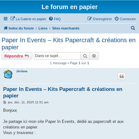
Le forum en papier
La Galerie en papier
FAQ
S’enregistrer
Connexion
R
Index du forum
Liens
Sites marchands
e
Paper In Events – Kits Papercraft & créations en
c
papier
h
Rechercher
Recherche avancée
Répondre
e
1 message • Page
1
sur
1
r
Jérôme
c
h
e
Paper In Events – Kits Papercraft & créations en
papier
r
M
jeu. déc. 11, 2025 11:51 am
e
s
Bonjour,
s
a
g
Je partage ici mon site Paper In Events, dédié au papercraft et aux
e
créations en papier.
Vous y trouverez :