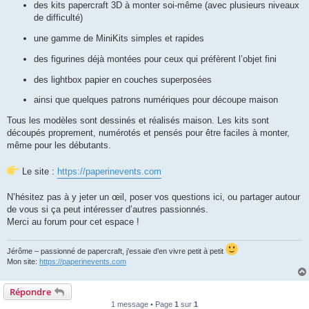
des kits papercraft 3D à monter soi-même (avec plusieurs niveaux
de difficulté)
une gamme de MiniKits simples et rapides
des figurines déjà montées pour ceux qui préfèrent l’objet fini
des lightbox papier en couches superposées
ainsi que quelques patrons numériques pour découpe maison
Tous les modèles sont dessinés et réalisés maison. Les kits sont
découpés proprement, numérotés et pensés pour être faciles à monter,
même pour les débutants.
Le site :
https://paperinevents.com
N’hésitez pas à y jeter un œil, poser vos questions ici, ou partager autour
de vous si ça peut intéresser d’autres passionnés.
Merci au forum pour cet espace !
Jérôme – passionné de papercraft, j’essaie d’en vivre petit à petit
Mon site:
https://paperinevents.com
Répondre
1 message • Page
1
sur
1