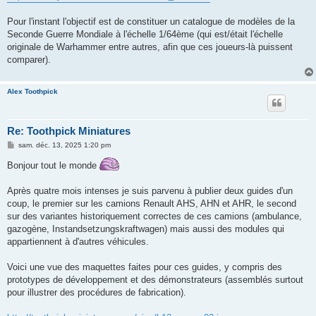
Pour l'instant l'objectif est de constituer un catalogue de modèles de la
Seconde Guerre Mondiale à l'échelle 1/64ème (qui est/était l'échelle
originale de Warhammer entre autres, afin que ces joueurs-là puissent
comparer).
Alex Toothpick
Re: Toothpick Miniatures
M
sam. déc. 13, 2025 1:20 pm
e
s
Bonjour tout le monde
s
a
g
Après quatre mois intenses je suis parvenu à publier deux guides d'un
e
coup, le premier sur les camions Renault AHS, AHN et AHR, le second
sur des variantes historiquement correctes de ces camions (ambulance,
gazogène, Instandsetzungskraftwagen) mais aussi des modules qui
appartiennent à d'autres véhicules.
Voici une vue des maquettes faites pour ces guides, y compris des
prototypes de développement et des démonstrateurs (assemblés surtout
pour illustrer des procédures de fabrication).