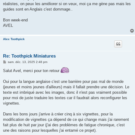
s
réalistes, on peux les améliorer si on veux, moi ça me gène pas mais les
a
g
guides sont en Anglais c'est dommage..
e
Bon week-end
AVEL
Alex Toothpick
Re: Toothpick Miniatures
M
sam. déc. 13, 2025 2:48 pm
e
s
Salut Avel, merci pour ton retour
s
a
g
Oui pour la langue anglaise c'est une barrière pour pas mal de monde
e
(jeunes et moins jeunes d'ailleurs) mais il fallait prendre une décision. Le
texte est imbriqué avec les images, donc il n'est pas vraiment possible
pour moi de juste traduire les textes car il faudrait alors reconfigurer les
vignettes.
Dans les bons jours j'arrive à créer cinq à six vignettes, pour la
modification de vignettes ça dépend de ce qui change mais j'ai rarement
fait plus de huit par jour (j'ai des problèmes de fatigue chronique, c'est
une des raisons pour lesquelles j'ai entamé ce projet).