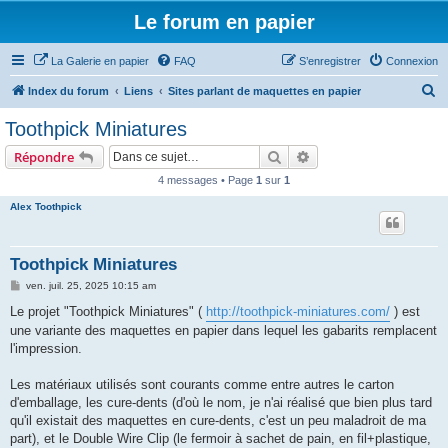
Le forum en papier
La Galerie en papier
FAQ
S’enregistrer
Connexion
R
Index du forum
Liens
Sites parlant de maquettes en papier
e
Toothpick Miniatures
c
Rechercher
Recherche avancée
Répondre
h
4 messages • Page
1
sur
1
e
Alex Toothpick
r
c
h
Toothpick Miniatures
e
M
ven. juil. 25, 2025 10:15 am
e
r
s
Le projet "Toothpick Miniatures" (
http://toothpick-miniatures.com/
) est
s
une variante des maquettes en papier dans lequel les gabarits remplacent
a
g
l'impression.
e
Les matériaux utilisés sont courants comme entre autres le carton
d'emballage, les cure-dents (d'où le nom, je n'ai réalisé que bien plus tard
qu'il existait des maquettes en cure-dents, c'est un peu maladroit de ma
part), et le Double Wire Clip (le fermoir à sachet de pain, en fil+plastique,