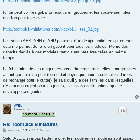
http://toothpick-miniatures.com/pics/b12_group_03.jpg
Ici on peut voir les gabarits répartis en groupes et les sous-ensembles
que l'on peut faire avec.
http://toothpick-miniatures.com/pics/b1 ... tes_01.jpg
Les séries AHS, AHN et AHR partaient d'un design unifié, ce qui de mon
côté me permet de faire un gabarit pour tous les modèles. Même des
gabarits dédiés à des modèles particuliers peut être crées en même
temps.
La fabrication de ces maquettes prend du temps mais elles sont gratuites
autant que faire se peut (on ne doit payer que pour la colle et les lames
de rechange pour le cutter), je sais qu'il y a des familles dans lesquelles il
n'y a aucun argent pour les jouets, c'est dans cette optique que je
développe ces guides.
AVEL
Donateurs
Re: Toothpick Miniatures
M
sam. déc. 13, 2025 1:56 pm
e
s
Salut ALEX, sympas ta démarche, les modèles les modèles sont assez