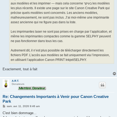
aux modèles et les imprimer — mais cela concerne בעיקר les modèles
les plus récents. Il existe une page sur le site Canon Creative Park qui
précise quels modèles sont concernés. Les anciens modèles,
malheureusement, ne sont pas inclus. J’ai moi-même une imprimante
assez ancienne qui ne figure pas dans la liste.
Les imprimantes laser ne sont pas prises en charge par l’application, et
même les imprimantes compactes comme la gamme SELPHY peuvent
ne pas fonctionner dans tous les cas.
Autrement dit, il n’est plus possible de télécharger directement les
fichiers PDF. L’accès aux modèles se fait uniquement via l’impression,
en utilisant l’application Canon PRINT Inkjet/SELPHY.
Exactement, tout à fait
A.R.T.
Donateurs
Re: Changements Importants à Venir pour Canon Creative
Park
M
sam. avr. 11, 2026 9:46 am
e
s
C'est bien dommage...
s