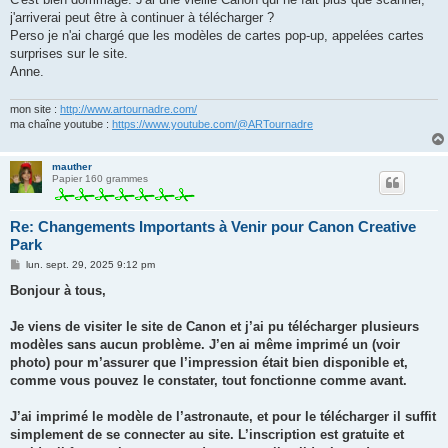
e
j'arriverai peut être à continuer à télécharger ?
Perso je n'ai chargé que les modèles de cartes pop-up, appelées cartes
surprises sur le site.
Anne.
mon site :
http://www.artournadre.com/
ma chaîne youtube :
https://www.youtube.com/@ARTournadre
mauther
Papier 160 grammes
Re: Changements Importants à Venir pour Canon Creative
Park
M
lun. sept. 29, 2025 9:12 pm
e
s
Bonjour à tous,
s
a
g
Je viens de visiter le site de Canon et j’ai pu télécharger plusieurs
e
modèles sans aucun problème. J’en ai même imprimé un (voir
photo) pour m’assurer que l’impression était bien disponible et,
comme vous pouvez le constater, tout fonctionne comme avant.
J’ai imprimé le modèle de l’astronaute, et pour le télécharger il suffit
simplement de se connecter au site. L’inscription est gratuite et