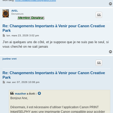
Mon blog:
http://papermau.blogspot.com
AVEL
Donateurs
Re: Changements Importants à Venir pour Canon Creative
Park
M
lun. mars 23, 2026 3:02 pm
e
s
J'en ai quelques uns de côté, et je suppose que je ne suis pas le seul, si
s
vous cherché on ne sait jamais
a
g
e
justine vret
Re: Changements Importants à Venir pour Canon Creative
Park
M
mar. avr. 07, 2026 10:08 pm
e
s
s
mauther
a écrit :
a
g
Bonjour Ane,
e
Désormais, il est nécessaire d’utiliser l’application Canon PRINT
Inkjet/SELPHY avec une imprimante Canon compatible pour accéder