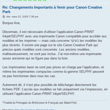
Re: Changements Importants à Venir pour Canon Creative
Park
M
dim. mars 22, 2026 7:38 pm
e
s
Bonjour Ane,
s
a
g
Désormais, il est nécessaire d’utiliser l’application Canon PRINT
e
Inkjet/SELPHY avec une imprimante Canon compatible pour accéder aux
modèles et les imprimer — mais cela concerne בעיקר les modèles les
plus récents. Il existe une page sur le site Canon Creative Park qui
précise quels modèles sont concernés. Les anciens modèles,
malheureusement, ne sont pas inclus. J’ai moi-même une imprimante
assez ancienne qui ne figure pas dans la liste.
Les imprimantes laser ne sont pas prises en charge par l’application, et
même les imprimantes compactes comme la gamme SELPHY peuvent
ne pas fonctionner dans tous les cas.
Autrement dit, il n’est plus possible de télécharger directement les
fichiers PDF. L’accès aux modèles se fait uniquement via l’impression, en
utilisant l’application Canon PRINT Inkjet/SELPHY.
*Traduit du Portugais du Brésil pour le Français par Babel Fish.