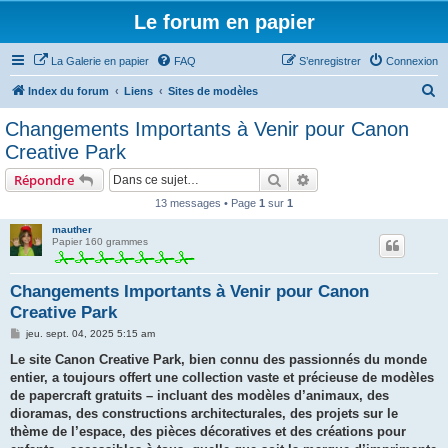
Le forum en papier
La Galerie en papier
FAQ
S’enregistrer
Connexion
R
Index du forum
Liens
Sites de modèles
e
Changements Importants à Venir pour Canon
c
Creative Park
h
Rechercher
Recherche avancée
Répondre
e
13 messages • Page
1
sur
1
r
mauther
c
Papier 160 grammes
h
e
Changements Importants à Venir pour Canon
r
Creative Park
M
jeu. sept. 04, 2025 5:15 am
e
s
Le site Canon Creative Park, bien connu des passionnés du monde
s
entier, a toujours offert une collection vaste et précieuse de modèles
a
g
de papercraft gratuits – incluant des modèles d’animaux, des
e
dioramas, des constructions architecturales, des projets sur le
thème de l’espace, des pièces décoratives et des créations pour