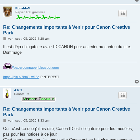
RonaldoM
Papier 160 grammes
Re: Changements Importants à Venir pour Canon Creative
Park
M
ven. sept. 05, 2025 4:28 am
e
s
Il est déjà oblogatoire avoir ID CANON pour acceder au contnu du site.
s
Dommage
a
g
e
//paperoompaper.blogspot.com
https://pin.it/7knCLw18o
PINTEREST
A.R.T.
Donateurs
Re: Changements Importants à Venir pour Canon Creative
Park
M
ven. sept. 05, 2025 8:33 am
e
s
Oui, c'est ce que j'allais dire, Canon ID est obligatoire pour les modèles,
s
pas pour les notices à ce jour.
a
g
C'est bien dommage. J'ai une vieille Canon qui ne fait plus que scanner,