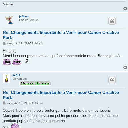
Machin
jeffoun
Papier Calque
Re: Changements Importants à Venir pour Canon Creative
Park
M
mar. mai 19, 2026 8:14 am
e
s
Bonjour,
s
Merci beaucoup pour ce lien qui fonctionne parfaitement. Bonne journée.
a
g
e
A.R.T.
Donateurs
Re: Changements Importants à Venir pour Canon Creative
Park
M
mer. juin 10, 2026 8:16 am
e
s
Ouah ! Trop bien, je vais tester ça... Et je mets dans mes favoris
s
Mais pour le moment le site ne publie presque plus rien et lus aucune
a
g
création pop-up depuis presque un an.
e
Snif