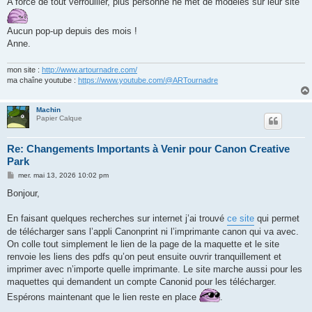
A force de tout verrouiller, plus personne ne met de modèles sur leur site
a
g
e
Aucun pop-up depuis des mois !
Anne.
mon site :
http://www.artournadre.com/
ma chaîne youtube :
https://www.youtube.com/@ARTournadre
Machin
Papier Calque
Re: Changements Importants à Venir pour Canon Creative
Park
M
mer. mai 13, 2026 10:02 pm
e
s
Bonjour,
s
a
g
En faisant quelques recherches sur internet j’ai trouvé
ce site
qui permet
e
de télécharger sans l’appli Canonprint ni l’imprimante canon qui va avec.
On colle tout simplement le lien de la page de la maquette et le site
renvoie les liens des pdfs qu’on peut ensuite ouvrir tranquillement et
imprimer avec n’importe quelle imprimante. Le site marche aussi pour les
maquettes qui demandent un compte Canonid pour les télécharger.
Espérons maintenant que le lien reste en place
.