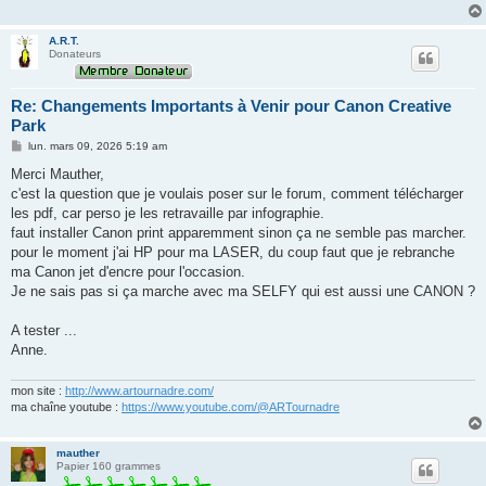
A.R.T.
Donateurs
Re: Changements Importants à Venir pour Canon Creative
Park
M
lun. mars 09, 2026 5:19 am
e
s
Merci Mauther,
s
c'est la question que je voulais poser sur le forum, comment télécharger
a
g
les pdf, car perso je les retravaille par infographie.
e
faut installer Canon print apparemment sinon ça ne semble pas marcher.
pour le moment j'ai HP pour ma LASER, du coup faut que je rebranche
ma Canon jet d'encre pour l'occasion.
Je ne sais pas si ça marche avec ma SELFY qui est aussi une CANON ?
A tester ...
Anne.
mon site :
http://www.artournadre.com/
ma chaîne youtube :
https://www.youtube.com/@ARTournadre
mauther
Papier 160 grammes