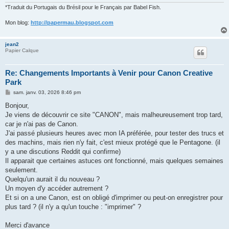
*Traduit du Portugais du Brésil pour le Français par Babel Fish.
Mon blog:
http://papermau.blogspot.com
jean2
Papier Calque
Re: Changements Importants à Venir pour Canon Creative
Park
M
sam. janv. 03, 2026 8:46 pm
e
s
Bonjour,
s
Je viens de découvrir ce site "CANON", mais malheureusement trop tard,
a
g
car je n'ai pas de Canon.
e
J'ai passé plusieurs heures avec mon IA préférée, pour tester des trucs et
des machins, mais rien n'y fait, c'est mieux protégé que le Pentagone. (il
y a une discutions Reddit qui confirme)
Il apparait que certaines astuces ont fonctionné, mais quelques semaines
seulement.
Quelqu'un aurait il du nouveau ?
Un moyen d'y accéder autrement ?
Et si on a une Canon, est on obligé d'imprimer ou peut-on enregistrer pour
plus tard ? (il n'y a qu'un touche : "imprimer" ?
Merci d'avance