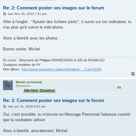
Re: 2: Comment poster ses images sur le forum
M
mar. févr. 26, 2013 7:31 pm
e
s
Aller à l'onglet : "Ajouter des fichiers joints", il ouvre sur ton ordinateur, tu
s
n'as plus qu'à suivre le indications.
a
g
e
Alors à bientôt avec les photos . . .
Bonne soirée, Michel
En cours : Weymann de Philippe RENNESSON et 205 de RONALDO
Quelques modèles de HY
Mon album :
http://www.maquettes-papier.net/galerie ... ?cat=10339
Michel cerfvoliste
Donateurs
Re: 2: Comment poster ses images sur le forum
M
mar. juil. 31, 2018 9:01 am
e
s
Oui, c'est possible, tu m'envoie en Message Personnel l'adresse courriel
s
que tu souhaites utiliser.
a
g
e
Alors à bientôt, amicalement, Michel