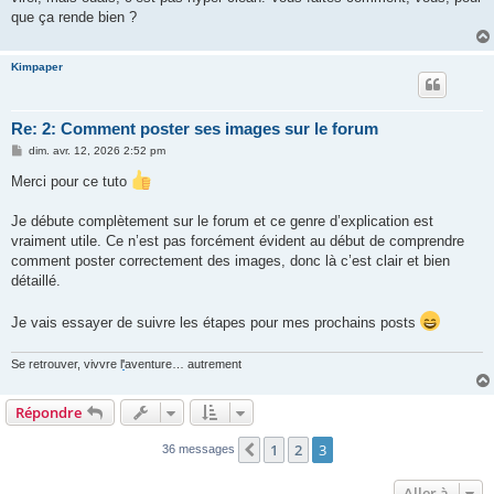
que ça rende bien ?
Kimpaper
Re: 2: Comment poster ses images sur le forum
M
dim. avr. 12, 2026 2:52 pm
e
s
Merci pour ce tuto
s
a
g
Je débute complètement sur le forum et ce genre d’explication est
e
vraiment utile. Ce n’est pas forcément évident au début de comprendre
comment poster correctement des images, donc là c’est clair et bien
détaillé.
Je vais essayer de suivre les étapes pour mes prochains posts
Se retrouver, vivvre l
'
aventure… autrement
Répondre
1
2
3
Précédente
36 messages
Aller à