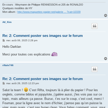
En cours : Weymann de Philippe RENNESSON et 205 de RONALDO
Quelques modèles de HY
Mon album :
http://www.maquettes-papier.net/galerie ... ?cat=10339
Atl_Kim
Re: 2: Comment poster ses images sur le forum
M
mer. août 06, 2025 2:28 pm
e
s
Hello Darklan
s
a
Merci pour toutes ces explications
g
e
riftale746
Re: 2: Comment poster ses images sur le forum
M
mar. août 26, 2025 12:23 pm
e
s
Salut la team !
C’est Rifta, toujours là à plier du papier ! Pour les
s
onglets, comme biblos et jojopylote, j’galère aussi, j’les vois pas sur ce
a
g
topic, mais ailleurs ça passe. Buzuc, t’es sur le coup, c’est cool, merci !
e
Fouman, pour la ligne avec le nom d’fichier, j’pense pas qu’on puisse la
virer, mais ouais, c’est pas hyper clean. Vous faites comment, vous, pour