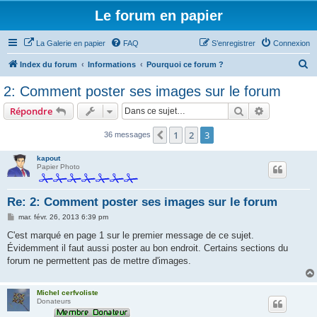
Le forum en papier
La Galerie en papier
FAQ
S’enregistrer
Connexion
R
Index du forum
Informations
Pourquoi ce forum ?
e
2: Comment poster ses images sur le forum
c
Rechercher
Recherche 
Répondre
h
e
1
2
3
Précédente
36 messages
r
kapout
c
Papier Photo
h
Re: 2: Comment poster ses images sur le forum
e
r
M
mar. févr. 26, 2013 6:39 pm
e
s
C'est marqué en page 1 sur le premier message de ce sujet.
s
Évidemment il faut aussi poster au bon endroit. Certains sections du
a
g
forum ne permettent pas de mettre d'images.
e
Michel cerfvoliste
Donateurs