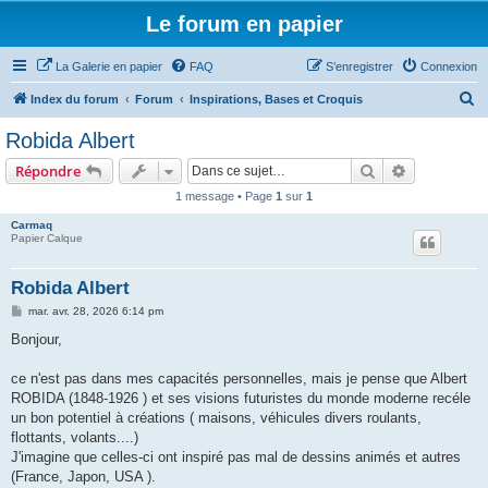
Le forum en papier
La Galerie en papier
FAQ
S’enregistrer
Connexion
R
Index du forum
Forum
Inspirations, Bases et Croquis
e
Robida Albert
c
Rechercher
Recherche 
Répondre
h
1 message • Page
1
sur
1
e
Carmaq
r
Papier Calque
c
h
Robida Albert
e
M
mar. avr. 28, 2026 6:14 pm
e
r
s
Bonjour,
s
a
g
ce n'est pas dans mes capacités personnelles, mais je pense que Albert
e
ROBIDA (1848-1926 ) et ses visions futuristes du monde moderne recéle
un bon potentiel à créations ( maisons, véhicules divers roulants,
flottants, volants....)
J'imagine que celles-ci ont inspiré pas mal de dessins animés et autres
(France, Japon, USA ).