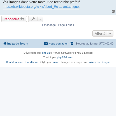
Voir images dans votre moteur de recherche préféré.
https://fr.wikipedia.org/wiki/Albert_Ro ... antastique
.
Répondre
1 message • Page
1
sur
1
Aller à
Index du forum
Nous contacter
Heures au format
UTC+02:00
Développé par
phpBB
® Forum Software © phpBB Limited
Traduit par
phpBB-fr.com
Confidentialité
|
Conditions
| Style par
buzuc
| Images et design par
Calamansi Designs