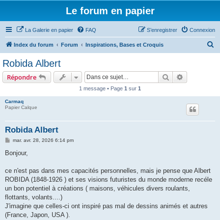
Le forum en papier
La Galerie en papier
FAQ
S’enregistrer
Connexion
R
Index du forum
Forum
Inspirations, Bases et Croquis
e
Robida Albert
c
Rechercher
Recherche 
Répondre
h
1 message • Page
1
sur
1
e
Carmaq
r
Papier Calque
c
h
Robida Albert
e
M
mar. avr. 28, 2026 6:14 pm
e
r
s
Bonjour,
s
a
g
ce n'est pas dans mes capacités personnelles, mais je pense que Albert
e
ROBIDA (1848-1926 ) et ses visions futuristes du monde moderne recéle
un bon potentiel à créations ( maisons, véhicules divers roulants,
flottants, volants....)
J'imagine que celles-ci ont inspiré pas mal de dessins animés et autres
(France, Japon, USA ).