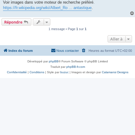
Voir images dans votre moteur de recherche préféré.
https://fr.wikipedia.org/wiki/Albert_Ro ... antastique
.
Répondre
1 message • Page
1
sur
1
Aller à
Index du forum
Nous contacter
Heures au format
UTC+02:00
Développé par
phpBB
® Forum Software © phpBB Limited
Traduit par
phpBB-fr.com
Confidentialité
|
Conditions
| Style par
buzuc
| Images et design par
Calamansi Designs