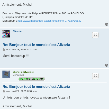
a
g
Amicalement, Michel
e
En cours : Weymann de Philippe RENNESSON et 205 de RONALDO
Quelques modèles de HY
Mon album :
http://www.maquettes-papier.net/galerie ... ?cat=10339
Alizaria
Re: Bonjour tout le monde c'est Alizaria
M
mar. mai 28, 2024 4:10 am
e
s
Merci beaucoup !!!
s
a
g
e
Michel cerfvoliste
Donateurs
Re: Bonjour tout le monde c'est Alizaria
M
mar. mai 27, 2025 8:57 am
e
s
Un très bon et très joyeux anniversaire Alizaria !
s
a
g
Amicalement, Michel
e