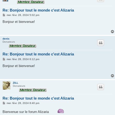
Re: Bonjour tout le monde c'est Alizaria
M
mer. févr. 28, 2024 5:02 pm
e
s
Bonjour et bienvenue!
s
a
g
e
denis
Donateurs
Re: Bonjour tout le monde c'est Alizaria
M
mer. févr. 28, 2024 6:12 pm
e
s
Bonjour et bienvenue!
s
a
g
e
ZILL
Donateurs
Re: Bonjour tout le monde c'est Alizaria
M
mer. févr. 28, 2024 8:40 pm
e
s
Bienvenue sur le forum Alizaria
s