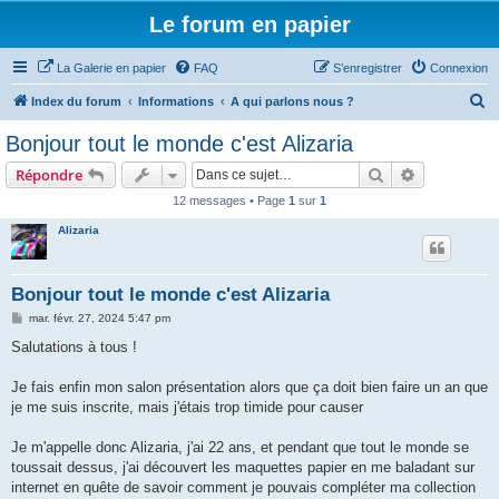
Le forum en papier
La Galerie en papier
FAQ
S’enregistrer
Connexion
R
Index du forum
Informations
A qui parlons nous ?
e
Bonjour tout le monde c'est Alizaria
c
Rechercher
Recherche 
Répondre
h
12 messages • Page
1
sur
1
e
Alizaria
r
c
h
Bonjour tout le monde c'est Alizaria
e
M
mar. févr. 27, 2024 5:47 pm
e
r
s
Salutations à tous !
s
a
g
Je fais enfin mon salon présentation alors que ça doit bien faire un an que
e
je me suis inscrite, mais j'étais trop timide pour causer
Je m'appelle donc Alizaria, j'ai 22 ans, et pendant que tout le monde se
toussait dessus, j'ai découvert les maquettes papier en me baladant sur
internet en quête de savoir comment je pouvais compléter ma collection