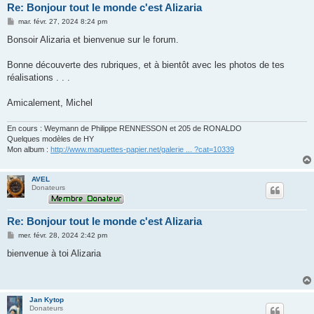
Re: Bonjour tout le monde c'est Alizaria
M
mar. févr. 27, 2024 8:24 pm
e
s
Bonsoir Alizaria et bienvenue sur le forum.
s
a
g
Bonne découverte des rubriques, et à bientôt avec les photos de tes
e
réalisations . . .
Amicalement, Michel
En cours : Weymann de Philippe RENNESSON et 205 de RONALDO
Quelques modèles de HY
Mon album :
http://www.maquettes-papier.net/galerie ... ?cat=10339
AVEL
Donateurs
Re: Bonjour tout le monde c'est Alizaria
M
mer. févr. 28, 2024 2:42 pm
e
s
bienvenue à toi Alizaria
s
a
g
e
Jan Kytop
Donateurs