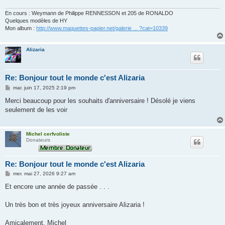
En cours : Weymann de Philippe RENNESSON et 205 de RONALDO
Quelques modèles de HY
Mon album :
http://www.maquettes-papier.net/galerie ... ?cat=10339
Alizaria
Re: Bonjour tout le monde c'est Alizaria
M
mar. juin 17, 2025 2:19 pm
e
s
Merci beaucoup pour les souhaits d'anniversaire ! Désolé je viens
s
seulement de les voir
a
g
e
Michel cerfvoliste
Donateurs
Re: Bonjour tout le monde c'est Alizaria
M
mer. mai 27, 2026 9:27 am
e
s
Et encore une année de passée . . .
s
a
g
Un très bon et très joyeux anniversaire Alizaria !
e
Amicalement, Michel