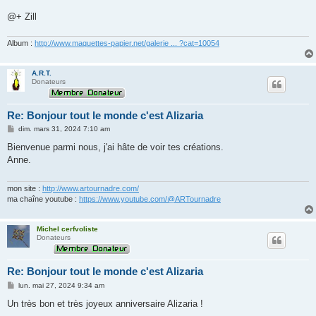
a
g
@+ Zill
e
Album :
http://www.maquettes-papier.net/galerie ... ?cat=10054
A.R.T.
Donateurs
Re: Bonjour tout le monde c'est Alizaria
M
dim. mars 31, 2024 7:10 am
e
s
Bienvenue parmi nous, j'ai hâte de voir tes créations.
s
Anne.
a
g
e
mon site :
http://www.artournadre.com/
ma chaîne youtube :
https://www.youtube.com/@ARTournadre
Michel cerfvoliste
Donateurs
Re: Bonjour tout le monde c'est Alizaria
M
lun. mai 27, 2024 9:34 am
e
s
Un très bon et très joyeux anniversaire Alizaria !
s