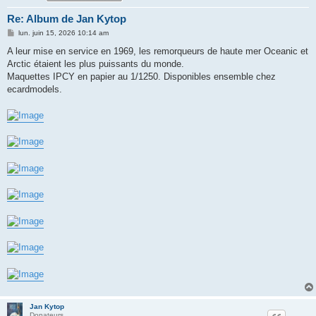
Re: Album de Jan Kytop
M
lun. juin 15, 2026 10:14 am
e
s
A leur mise en service en 1969, les remorqueurs de haute mer Oceanic et
s
Arctic étaient les plus puissants du monde.
a
g
Maquettes IPCY en papier au 1/1250. Disponibles ensemble chez
e
ecardmodels.
Jan Kytop
Donateurs