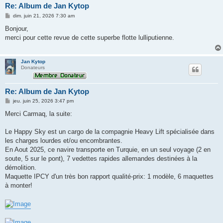
Re: Album de Jan Kytop
M
dim. juin 21, 2026 7:30 am
e
s
Bonjour,
s
merci pour cette revue de cette superbe flotte lulliputienne.
a
g
e
Jan Kytop
Donateurs
Re: Album de Jan Kytop
M
jeu. juin 25, 2026 3:47 pm
e
s
Merci Carmaq, la suite:
s
a
g
Le Happy Sky est un cargo de la compagnie Heavy Lift spécialisée dans
e
les charges lourdes et/ou encombrantes.
En Aout 2025, ce navire transporte en Turquie, en un seul voyage (2 en
soute, 5 sur le pont), 7 vedettes rapides allemandes destinées à la
démolition.
Maquette IPCY d'un très bon rapport qualité-prix: 1 modèle, 6 maquettes
à monter!