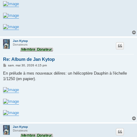
Jan Kytop
Donateurs
Re: Album de Jan Kytop
M
sam. mai 30, 2026 4:15 pm
e
s
En prélude à mes nouveaux délires: un hélicoptère Dauphin à l'échelle
s
1/1250 (en papier).
a
g
e
Jan Kytop
Donateurs