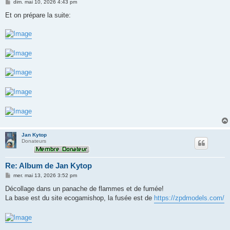
M
dim. mai 10, 2026 4:43 pm
e
s
Et on prépare la suite:
s
a
g
e
Jan Kytop
Donateurs
Re: Album de Jan Kytop
M
mer. mai 13, 2026 3:52 pm
e
s
Décollage dans un panache de flammes et de fumée!
s
La base est du site ecogamishop, la fusée est de
https://zpdmodels.com/
a
g
e