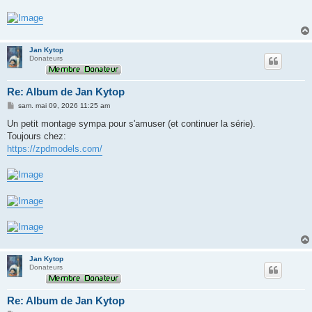
Jan Kytop
Donateurs
Re: Album de Jan Kytop
M
sam. mai 09, 2026 11:25 am
e
s
Un petit montage sympa pour s'amuser (et continuer la série).
s
Toujours chez:
a
g
https://zpdmodels.com/
e
Jan Kytop
Donateurs
Re: Album de Jan Kytop