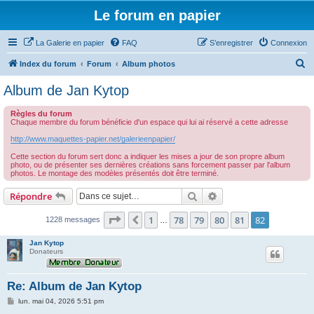
Le forum en papier
La Galerie en papier
FAQ
S’enregistrer
Connexion
R
Index du forum
Forum
Album photos
e
Album de Jan Kytop
c
Règles du forum
h
Chaque membre du forum bénéficie d'un espace qui lui ai réservé a cette adresse
e
http://www.maquettes-papier.net/galerieenpapier/
r
Cette section du forum sert donc a indiquer les mises a jour de son propre album
c
photo, ou de présenter ses dernières créations sans forcement passer par l'album
photos. Le montage des modèles présentés doit être terminé.
h
Rechercher
Recherche avancée
Répondre
e
r
Page
82
sur
82
1
78
79
80
81
82
Précédente
1228 messages
…
Jan Kytop
Donateurs
Re: Album de Jan Kytop
M
lun. mai 04, 2026 5:51 pm
e