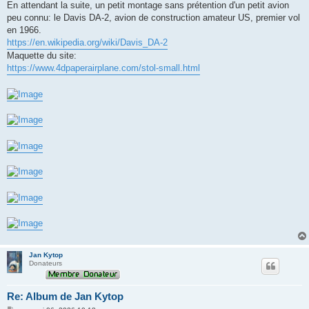
s
En attendant la suite, un petit montage sans prétention d'un petit avion
s
peu connu: le Davis DA-2, avion de construction amateur US, premier vol
a
g
en 1966.
e
https://en.wikipedia.org/wiki/Davis_DA-2
Maquette du site:
https://www.4dpaperairplane.com/stol-small.html
Jan Kytop
Donateurs
Re: Album de Jan Kytop