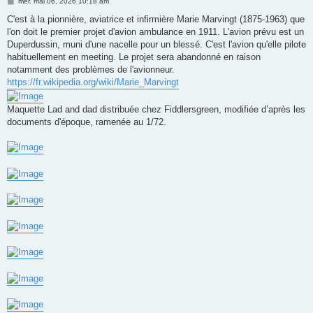
M
mer. mai 06, 2026 10:18 am
e
s
C'est à la pionnière, aviatrice et infirmière Marie Marvingt (1875-1963) que
s
l'on doit le premier projet d'avion ambulance en 1911. L'avion prévu est un
a
g
Duperdussin, muni d'une nacelle pour un blessé. C'est l'avion qu'elle pilote
e
habituellement en meeting. Le projet sera abandonné en raison
notamment des problèmes de l'avionneur.
https://fr.wikipedia.org/wiki/Marie_Marvingt
Maquette Lad and dad distribuée chez Fiddlersgreen, modifiée d’après les
documents d'époque, ramenée au 1/72.