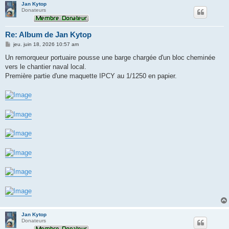
Jan Kytop
Donateurs
Re: Album de Jan Kytop
M
jeu. juin 18, 2026 10:57 am
e
s
Un remorqueur portuaire pousse une barge chargée d'un bloc cheminée
s
vers le chantier naval local.
a
g
Première partie d'une maquette IPCY au 1/1250 en papier.
e
Jan Kytop
Donateurs