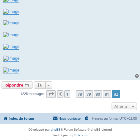
Répondre
Page
82
sur
82
1
78
79
80
81
82
Précédente
1228 messages
…
Aller à
Index du forum
Nous contacter
Heures au format
UTC+02:00
Développé par
phpBB
® Forum Software © phpBB Limited
Traduit par
phpBB-fr.com