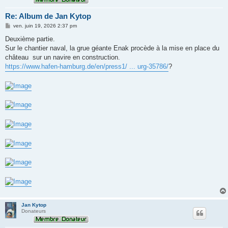
Re: Album de Jan Kytop
M
ven. juin 19, 2026 2:37 pm
e
s
Deuxième partie.
s
Sur le chantier naval, la grue géante Enak procède à la mise en place du
a
g
château sur un navire en construction.
e
https://www.hafen-hamburg.de/en/press1/ ... urg-35786/
?
Jan Kytop
Donateurs