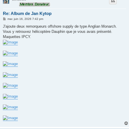
Re: Album de Jan Kytop
M
mar. juin 16, 2026 7:42 pm
e
s
J'ajoute deux remorqueurs offshore supply de type Anglian Monarch.
s
Vous y retrouvez hélicoptère Dauphin que je vous avais présenté.
a
g
Maquettes IPCY.
e