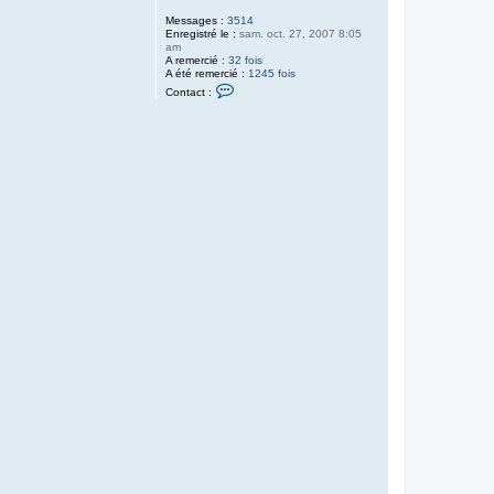
Messages :
3514
Enregistré le :
sam. oct. 27, 2007 8:05
am
A remercié :
32 fois
A été remercié :
1245 fois
C
Contact :
o
n
t
a
c
t
e
r
k
e
r
o
l
i
v
e
r