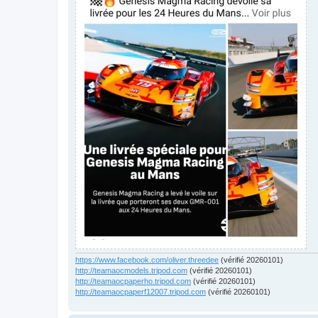
https://www.facebook.com/oliver.threedee
(vérifié 20260101)
http://teamaocmodels.tripod.com
(vérifié 20260101)
http://teamaocpaperho.tripod.com
(vérifié 20260101)
http://teamaocpaperf12007.tripod.com
(vérifié 20260101)