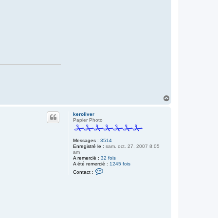
c
t
e
r
k
e
r
o
l
i
v
e
r
H
a
u
keroliver
t
Papier Photo
Messages :
3514
Enregistré le :
sam. oct. 27, 2007 8:05
am
A remercié :
32 fois
A été remercié :
1245 fois
C
Contact :
o
n
t
a
c
t
e
r