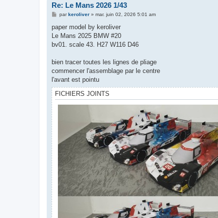
Re: Le Mans 2026 1/43
M
par
keroliver
»
mar. juin 02, 2026 5:01 am
e
s
paper model by keroliver
s
Le Mans 2025 BMW #20
a
g
bv01. scale 43. H27 W116 D46
e
bien tracer toutes les lignes de pliage
commencer l'assemblage par le centre
l'avant est pointu
FICHIERS JOINTS