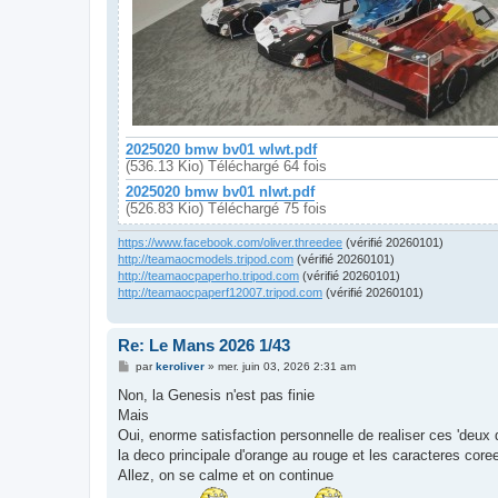
2025020 bmw bv01 wlwt.pdf
(536.13 Kio) Téléchargé 64 fois
2025020 bmw bv01 nlwt.pdf
(526.83 Kio) Téléchargé 75 fois
https://www.facebook.com/oliver.threedee
(vérifié 20260101)
http://teamaocmodels.tripod.com
(vérifié 20260101)
http://teamaocpaperho.tripod.com
(vérifié 20260101)
http://teamaocpaperf12007.tripod.com
(vérifié 20260101)
Re: Le Mans 2026 1/43
M
par
keroliver
»
mer. juin 03, 2026 2:31 am
e
s
Non, la Genesis n'est pas finie
s
Mais
a
g
Oui, enorme satisfaction personnelle de realiser ces 'deux
e
la deco principale d'orange au rouge et les caracteres cor
Allez, on se calme et on continue