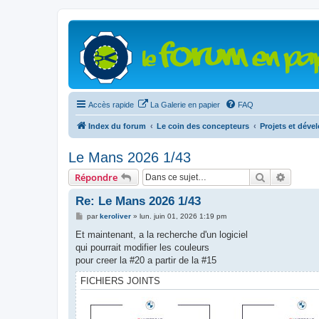
Accès rapide
La Galerie en papier
FAQ
Index du forum
Le coin des concepteurs
Projets et dév
Le Mans 2026 1/43
Rechercher
Recher
Répondre
Re: Le Mans 2026 1/43
M
par
keroliver
»
lun. juin 01, 2026 1:19 pm
e
s
Et maintenant, a la recherche d'un logiciel
s
qui pourrait modifier les couleurs
a
g
pour creer la #20 a partir de la #15
e
FICHIERS JOINTS