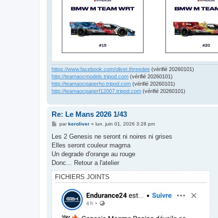
https://www.facebook.com/oliver.threedee
(vérifié 20260101)
http://teamaocmodels.tripod.com
(vérifié 20260101)
http://teamaocpaperho.tripod.com
(vérifié 20260101)
http://teamaocpaperf12007.tripod.com
(vérifié 20260101)
Re: Le Mans 2026 1/43
M
par
keroliver
»
lun. juin 01, 2026 3:28 pm
e
s
Les 2 Genesis ne seront ni noires ni grises
s
Elles seront couleur magma
a
g
Un degrade d'orange au rouge
e
Donc... Retour a l'atelier
FICHIERS JOINTS