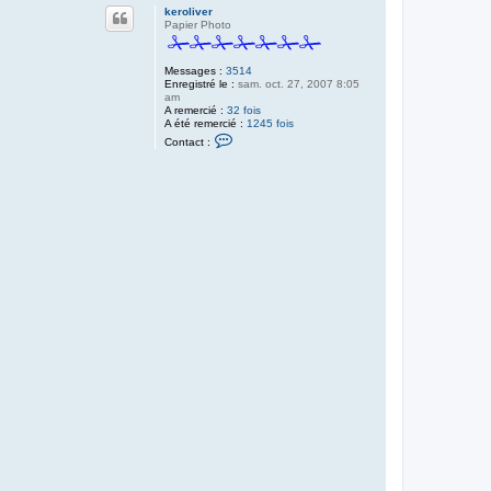
u
keroliver
t
Papier Photo
Messages :
3514
Enregistré le :
sam. oct. 27, 2007 8:05
am
A remercié :
32 fois
A été remercié :
1245 fois
C
Contact :
o
n
t
a
c
t
e
r
k
e
r
o
l
i
v
e
r