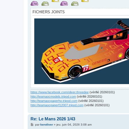
FICHIERS JOINTS
https://www.facebook.com/oliver.threedee
(vérifié 20260101)
http://teamaocmodels.tripod.com
(vérifié 20260101)
http://teamaocpaperho.tripod.com
(vérifié 20260101)
http://teamaocpaperf12007.tripod.com
(vérifié 20260101)
Re: Le Mans 2026 1/43
M
par
keroliver
»
jeu. juin 04, 2026 3:08 am
e