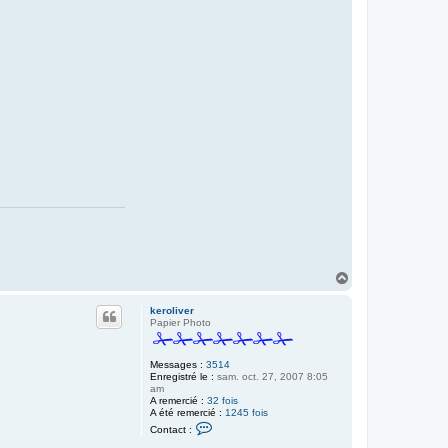
H
a
u
keroliver
t
Papier Photo
Messages :
3514
Enregistré le :
sam. oct. 27, 2007 8:05
am
A remercié :
32 fois
A été remercié :
1245 fois
C
Contact :
o
n