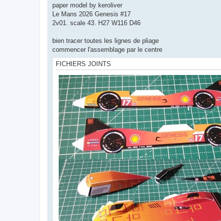
s
paper model by keroliver
s
Le Mans 2026 Genesis #17
a
g
2v01. scale 43. H27 W116 D46
e
bien tracer toutes les lignes de pliage
commencer l'assemblage par le centre
FICHIERS JOINTS