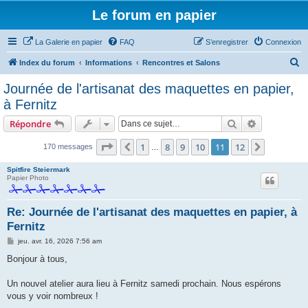
Le forum en papier
La Galerie en papier
FAQ
S’enregistrer
Connexion
R
Index du forum
Informations
Rencontres et Salons
e
Journée de l'artisanat des maquettes en papier,
c
à Fernitz
h
Rechercher
Recherche 
Répondre
e
Page
11
sur
12
r
1
8
9
10
11
12
Précédente
Suivante
170 messages
…
c
Spitfire Steiermark
h
Papier Photo
e
Re: Journée de l'artisanat des maquettes en papier, à
r
Fernitz
M
jeu. avr. 16, 2026 7:56 am
e
s
Bonjour à tous,
s
a
g
Un nouvel atelier aura lieu à Fernitz samedi prochain. Nous espérons
e
vous y voir nombreux !