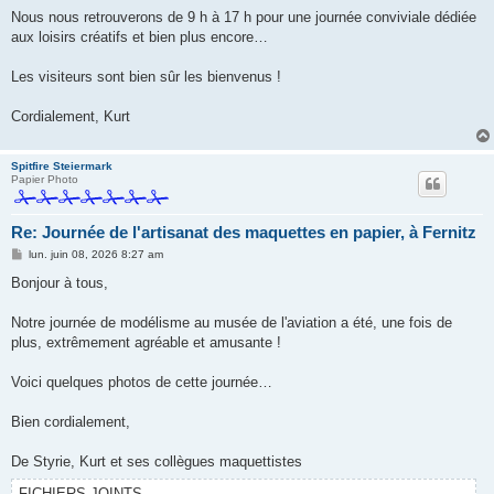
Nous nous retrouverons de 9 h à 17 h pour une journée conviviale dédiée
aux loisirs créatifs et bien plus encore…
Les visiteurs sont bien sûr les bienvenus !
Cordialement, Kurt
Spitfire Steiermark
Papier Photo
Re: Journée de l'artisanat des maquettes en papier, à Fernitz
M
lun. juin 08, 2026 8:27 am
e
s
Bonjour à tous,
s
a
g
Notre journée de modélisme au musée de l'aviation a été, une fois de
e
plus, extrêmement agréable et amusante !
Voici quelques photos de cette journée…
Bien cordialement,
De Styrie, Kurt et ses collègues maquettistes
FICHIERS JOINTS