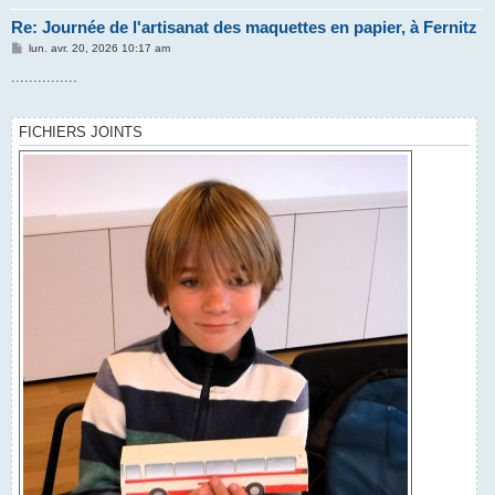
Re: Journée de l'artisanat des maquettes en papier, à Fernitz
M
lun. avr. 20, 2026 10:17 am
e
s
...............
s
a
g
e
FICHIERS JOINTS