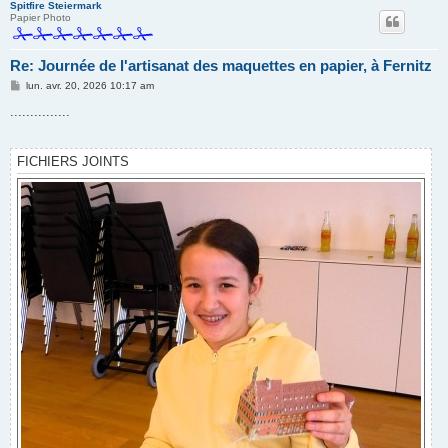
Spitfire Steiermark
Papier Photo
Re: Journée de l'artisanat des maquettes en papier, à Fernitz
M
lun. avr. 20, 2026 10:17 am
e
s
...............
s
a
g
e
FICHIERS JOINTS