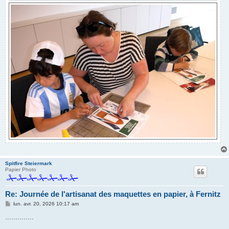
Spitfire Steiermark
Papier Photo
Re: Journée de l'artisanat des maquettes en papier, à Fernitz
M
lun. avr. 20, 2026 10:17 am
e
s
..............
s
a