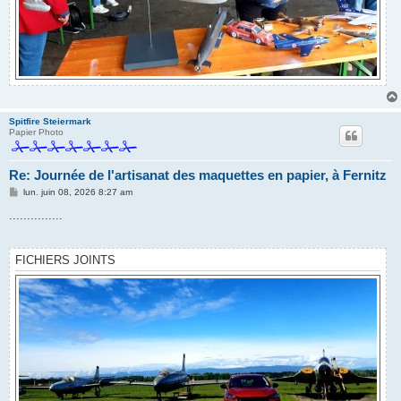
Spitfire Steiermark
Papier Photo
Re: Journée de l'artisanat des maquettes en papier, à Fernitz
M
lun. juin 08, 2026 8:27 am
e
s
...............
s
a
g
e
FICHIERS JOINTS