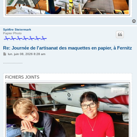
Spitfire Steiermark
Papier Photo
Re: Journée de l'artisanat des maquettes en papier, à Fernitz
M
lun. juin 08, 2026 8:28 am
e
s
................
s
a
g
e
FICHIERS JOINTS