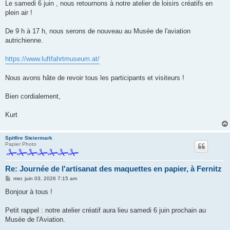
g
Le samedi 6 juin , nous retournons à notre atelier de loisirs créatifs en
e
plein air !
De 9 h à 17 h, nous serons de nouveau au Musée de l'aviation
autrichienne.
https://www.luftfahrtmuseum.at/
Nous avons hâte de revoir tous les participants et visiteurs !
Bien cordialement,
Kurt
Spitfire Steiermark
Papier Photo
Re: Journée de l'artisanat des maquettes en papier, à Fernitz
M
mer. juin 03, 2026 7:15 am
e
s
Bonjour à tous !
s
a
g
Petit rappel : notre atelier créatif aura lieu samedi 6 juin prochain au
e
Musée de l'Aviation.