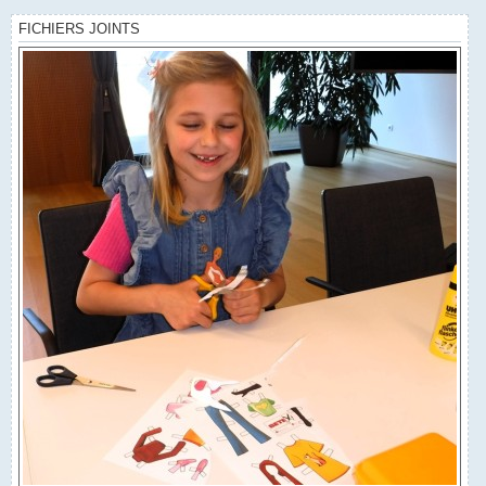
g
e
FICHIERS JOINTS