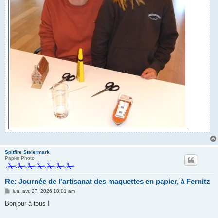
Spitfire Steiermark
Papier Photo
Re: Journée de l'artisanat des maquettes en papier, à Fernitz
M
lun. avr. 27, 2026 10:01 am
e
s
Bonjour à tous !
s
a