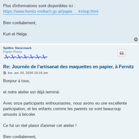
Plus d'informations sont disponibles ici :
https://www.fernitz-mellach.gv.at/papie ... kshop.html
Bien cordialement,
Kurt et Helga
Spitfire Steiermark
Papier Photo
Re: Journée de l'artisanat des maquettes en papier, à Fernitz
M
lun. avr. 20, 2026 10:16 am
e
s
Bonjour à tous,
s
a
g
et notre atelier est déjà terminé.
e
Avec onze participants enthousiastes, nous avons eu une excellente
participation, et les enfants comme les parents se sont beaucoup
amusés à bricoler.
Ce fut un réel plaisir d'animer cet atelier !
Bien cordialement,