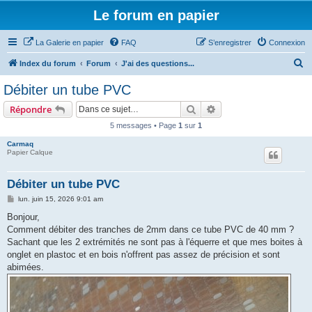
Le forum en papier
La Galerie en papier
FAQ
S’enregistrer
Connexion
R
Index du forum
Forum
J'ai des questions...
e
Débiter un tube PVC
c
Rechercher
Recherche avancée
Répondre
h
5 messages • Page
1
sur
1
e
Carmaq
r
Papier Calque
c
h
Débiter un tube PVC
e
M
lun. juin 15, 2026 9:01 am
e
r
s
Bonjour,
s
Comment débiter des tranches de 2mm dans ce tube PVC de 40 mm ?
a
g
Sachant que les 2 extrémités ne sont pas à l'équerre et que mes boites à
e
onglet en plastoc et en bois n'offrent pas assez de précision et sont
abimées.