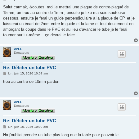
e
s
Salut carmak, &coutes, moi je mettrai une plaque de contre-plaqué de
s
15mm, un trou au centre de 1mm , ensuite je fixe ma scie sauteuse
a
g
dessous, ensuite je ferai un guide perpendiculaire à la plaque de CP, et je
e
laisserai un écart de 2mm entre le guide et la lame et tout doucement en
amorçant la coupe dans le PVC et au lieu d'avancer le tube je le ferai
tourner sur lui-même....ça devrai le faire
AVEL
Donateurs
Re: Débiter un tube PVC
M
lun. juin 15, 2026 10:07 am
e
s
trou au centre de 10mm pardon
s
a
g
e
AVEL
Donateurs
Re: Débiter un tube PVC
M
lun. juin 15, 2026 10:09 am
e
s
Ha j'oubliai prendre un tube plus long que la table pour pouvoir le
s