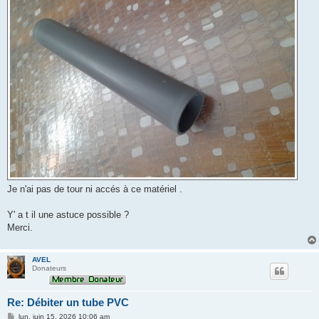
Je n'ai pas de tour ni accés à ce matériel .
Y' a t il une astuce possible ?
Merci.
AVEL
Donateurs
Re: Débiter un tube PVC
M
lun. juin 15, 2026 10:06 am