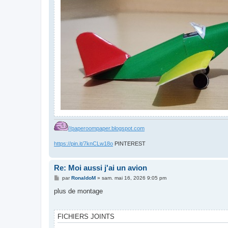
//paperoompaper.blogspot.com
https://pin.it/7knCLw18o
PINTEREST
Re: Moi aussi j'ai un avion
M
par
RonaldoM
»
sam. mai 16, 2026 9:05 pm
e
s
plus de montage
s
a
g
e
FICHIERS JOINTS