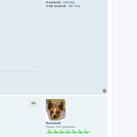
A remercié :
249 fois
A été remercié :
887 fois
H
a
u
t
RonaldoM
Papier 160 grammes