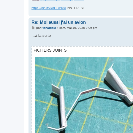
https://pin.it/7knCLw18o
PINTEREST
Re: Moi aussi j'ai un avion
M
par
RonaldoM
»
sam. mai 16, 2026 9:09 pm
e
s
...à la suite
s
a
g
e
FICHIERS JOINTS