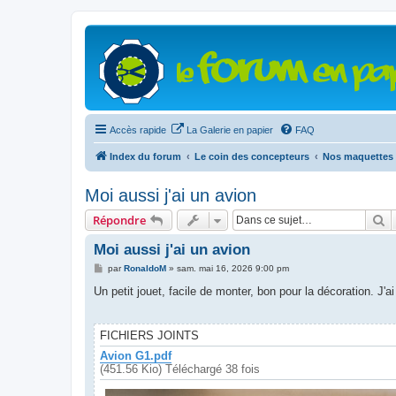
Accès rapide
La Galerie en papier
FAQ
Index du forum
Le coin des concepteurs
Nos maquettes 
Moi aussi j'ai un avion
R
Répondre
Moi aussi j'ai un avion
M
par
RonaldoM
»
sam. mai 16, 2026 9:00 pm
e
s
Un petit jouet, facile de monter, bon pour la décoration. J'a
s
a
g
e
FICHIERS JOINTS
Avion G1.pdf
(451.56 Kio) Téléchargé 38 fois