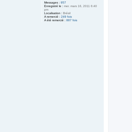
Messages :
957
Enregistré le :
mer. mars 16, 2011 6:40
pm
Localisation :
Brésil
A remercié :
249 fois
A été remercié :
887 fois