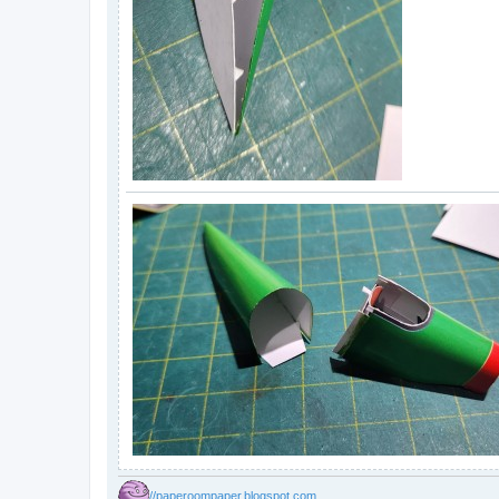
//paperoompaper.blogspot.com