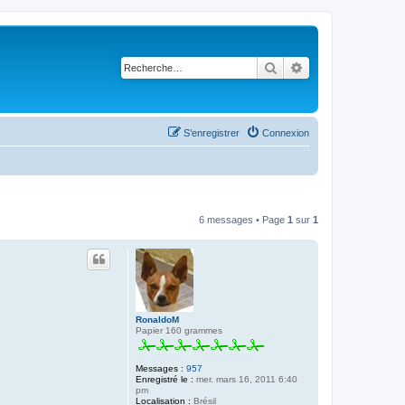
Rechercher
Recherche avancé
S’enregistrer
Connexion
6 messages • Page
1
sur
1
RonaldoM
Papier 160 grammes
Messages :
957
Enregistré le :
mer. mars 16, 2011 6:40
pm
Localisation :
Brésil