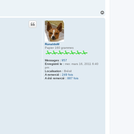
H
a
u
t
RonaldoM
Papier 160 grammes
Messages :
957
Enregistré le :
mer. mars 16, 2011 6:40
pm
Localisation :
Brésil
A remercié :
249 fois
A été remercié :
887 fois