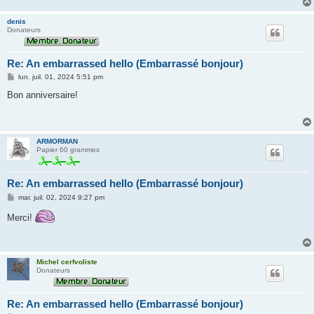
denis
Donateurs
Re: An embarrassed hello (Embarrassé bonjour)
M
lun. juil. 01, 2024 5:51 pm
e
s
Bon anniversaire!
s
a
g
e
ARMORMAN
Papier 60 grammes
Re: An embarrassed hello (Embarrassé bonjour)
M
mar. juil. 02, 2024 9:27 pm
e
s
Merci!
s
a
g
e
Michel cerfvoliste
Donateurs
Re: An embarrassed hello (Embarrassé bonjour)