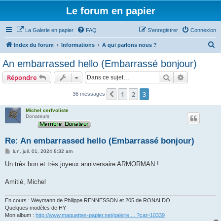
Le forum en papier
La Galerie en papier
FAQ
S’enregistrer
Connexion
R
Index du forum
Informations
A qui parlons nous ?
e
An embarrassed hello (Embarrassé bonjour)
c
Rechercher
Recherche 
Répondre
h
e
1
2
3
Précédente
36 messages
r
Michel cerfvoliste
c
Donateurs
h
Re: An embarrassed hello (Embarrassé bonjour)
e
r
M
lun. juil. 01, 2024 8:32 am
e
s
Un très bon et très joyeux anniversaire ARMORMAN !
s
a
g
Amitié, Michel
e
En cours : Weymann de Philippe RENNESSON et 205 de RONALDO
Quelques modèles de HY
Mon album :
http://www.maquettes-papier.net/galerie ... ?cat=10339