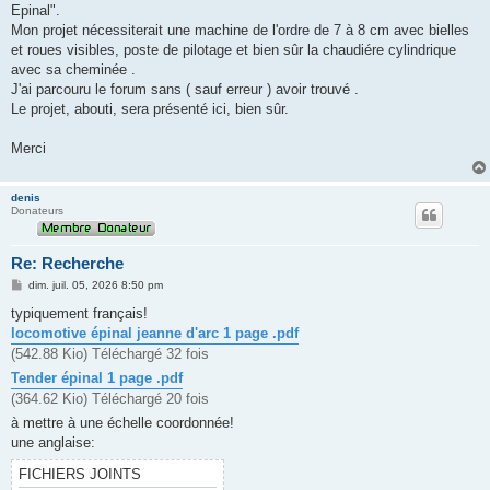
Epinal".
Mon projet nécessiterait une machine de l'ordre de 7 à 8 cm avec bielles
et roues visibles, poste de pilotage et bien sûr la chaudiére cylindrique
avec sa cheminée .
J'ai parcouru le forum sans ( sauf erreur ) avoir trouvé .
Le projet, abouti, sera présenté ici, bien sûr.
Merci
denis
Donateurs
Re: Recherche
M
dim. juil. 05, 2026 8:50 pm
e
s
typiquement français!
s
locomotive épinal jeanne d'arc 1 page .pdf
a
g
(542.88 Kio) Téléchargé 32 fois
e
Tender épinal 1 page .pdf
(364.62 Kio) Téléchargé 20 fois
à mettre à une échelle coordonnée!
une anglaise:
FICHIERS JOINTS