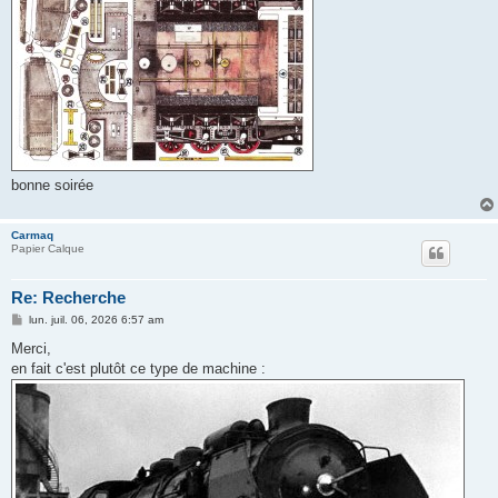
bonne soirée
Carmaq
Papier Calque
Re: Recherche
M
lun. juil. 06, 2026 6:57 am
e
s
Merci,
s
en fait c'est plutôt ce type de machine :
a
g
e