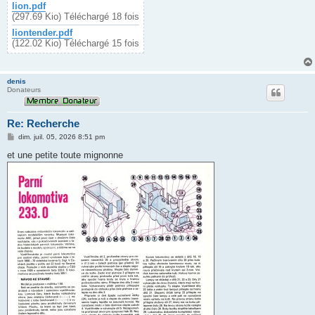
lion.pdf
(297.69 Kio) Téléchargé 18 fois
liontender.pdf
(122.02 Kio) Téléchargé 15 fois
denis
Donateurs
Re: Recherche
M
dim. juil. 05, 2026 8:51 pm
e
s
et une petite toute mignonne
s
a
g
e