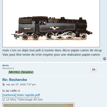
mais c'est un objet tout prêt à insérer dans décor papier carton de récup
Vais peut être tenter de m'en inspirer pour une réalisation papier-carton.
denis
Donateurs
Re: Recherche
M
mar. juil. 07, 2026 7:57 pm
e
s
tu as celle ci
s
[cartonia] train rapide.pdf
a
g
(2.13 Mio) Téléchargé 40 fois
e