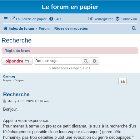
Le forum en papier
La Galerie en papier
FAQ
S’enregistrer
Connexion
R
Index du forum
Forum
Rêves de maquettes
e
Recherche
c
Règles du forum
h
e
Rechercher
Recherche avancée
Répondre
r
9 messages • Page
1
sur
1
c
Carmaq
Papier Calque
h
e
Recherche
r
M
dim. juil. 05, 2026 10:16 am
e
s
Bonjour,
s
a
g
Appel à votre expérience.
e
Pour mener à terme un projet de petit diorama, je suis à la recherche d'un
téléchargement possible d'une loco vapeur classique ( genre bête
humaine), pas trop détaillée plutôt une évocation du genre découpages "