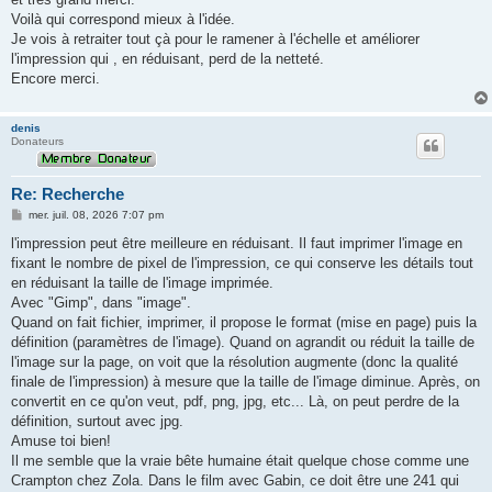
a
g
Voilà qui correspond mieux à l'idée.
e
Je vois à retraiter tout çà pour le ramener à l'échelle et améliorer
l'impression qui , en réduisant, perd de la netteté.
Encore merci.
denis
Donateurs
Re: Recherche
M
mer. juil. 08, 2026 7:07 pm
e
s
l'impression peut être meilleure en réduisant. Il faut imprimer l'image en
s
fixant le nombre de pixel de l'impression, ce qui conserve les détails tout
a
g
en réduisant la taille de l'image imprimée.
e
Avec "Gimp", dans "image".
Quand on fait fichier, imprimer, il propose le format (mise en page) puis la
définition (paramètres de l'image). Quand on agrandit ou réduit la taille de
l'image sur la page, on voit que la résolution augmente (donc la qualité
finale de l'impression) à mesure que la taille de l'image diminue. Après, on
convertit en ce qu'on veut, pdf, png, jpg, etc... Là, on peut perdre de la
définition, surtout avec jpg.
Amuse toi bien!
Il me semble que la vraie bête humaine était quelque chose comme une
Crampton chez Zola. Dans le film avec Gabin, ce doit être une 241 qui