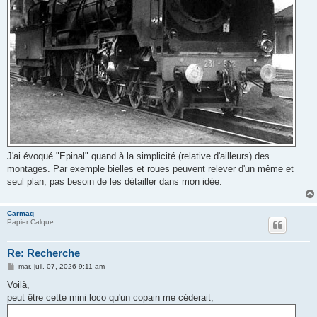
J'ai évoqué "Epinal" quand à la simplicité (relative d'ailleurs) des
montages. Par exemple bielles et roues peuvent relever d'un même et
seul plan, pas besoin de les détailler dans mon idée.
Carmaq
Papier Calque
Re: Recherche
M
mar. juil. 07, 2026 9:11 am
e
s
Voilà,
s
peut être cette mini loco qu'un copain me céderait,
a
g
e