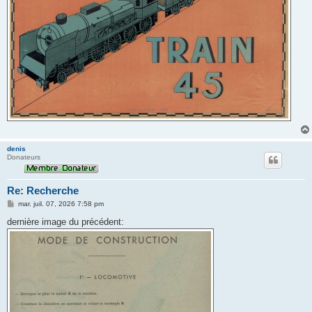
denis
Donateurs
Re: Recherche
M
mar. juil. 07, 2026 7:58 pm
e
s
dernière image du précédent:
s
a
g
e