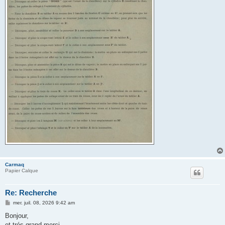
Carmaq
Papier Calque
Re: Recherche
M
mer. juil. 08, 2026 9:42 am
e
s
Bonjour,
s
et trés grand merci.