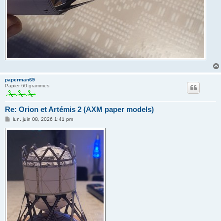
paperman69
Papier 60 grammes
Re: Orion et Artémis 2 (AXM paper models)
M
lun. juin 08, 2026 1:41 pm
e
s
s
a
g
e