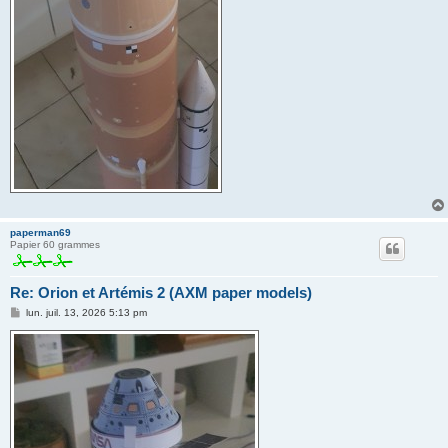
paperman69
Papier 60 grammes
Re: Orion et Artémis 2 (AXM paper models)
M
lun. juil. 13, 2026 5:13 pm
e
s
s
a
g
e