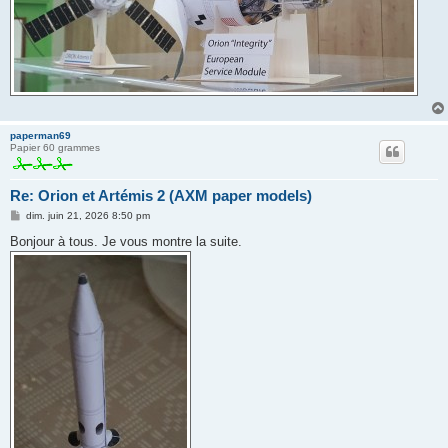
paperman69
Papier 60 grammes
Re: Orion et Artémis 2 (AXM paper models)
M
dim. juin 21, 2026 8:50 pm
e
s
Bonjour à tous. Je vous montre la suite.
s
a
g
e