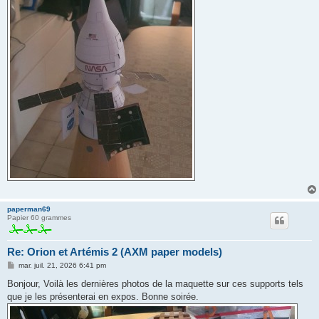
paperman69
Papier 60 grammes
Re: Orion et Artémis 2 (AXM paper models)
M
mar. juil. 21, 2026 6:41 pm
e
s
Bonjour, Voilà les dernières photos de la maquette sur ces supports tels
s
que je les présenterai en expos. Bonne soirée.
a
g
e