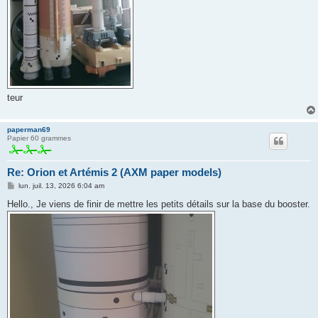
teur
paperman69
Papier 60 grammes
Re: Orion et Artémis 2 (AXM paper models)
M
lun. juil. 13, 2026 6:04 am
e
s
Hello., Je viens de finir de mettre les petits détails sur la base du booster.
s
a
g
e