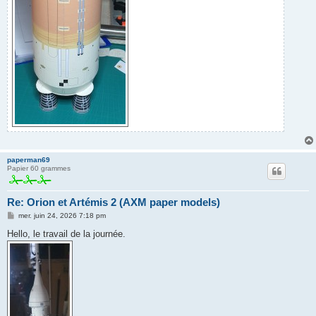
paperman69
Papier 60 grammes
Re: Orion et Artémis 2 (AXM paper models)
M
mer. juin 24, 2026 7:18 pm
e
s
Hello, le travail de la journée.
s
a
g
e