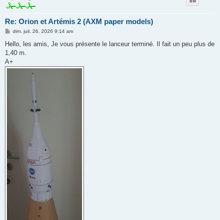
Re: Orion et Artémis 2 (AXM paper models)
M
dim. juil. 26, 2026 9:14 am
e
s
Hello, les amis, Je vous présente le lanceur terminé. Il fait un peu plus de
s
1,40 m.
a
g
A+
e