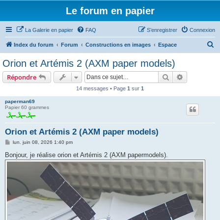
Le forum en papier
La Galerie en papier
FAQ
S’enregistrer
Connexion
R
Index du forum
Forum
Constructions en images
Espace
e
Orion et Artémis 2 (AXM paper models)
c
Rechercher
Recherche 
Répondre
h
14 messages • Page
1
sur
1
e
paperman69
r
Papier 60 grammes
c
h
Orion et Artémis 2 (AXM paper models)
e
M
lun. juin 08, 2026 1:40 pm
e
r
s
Bonjour, je réalise orion et Artémis 2 (AXM papermodels).
s
a
g
e