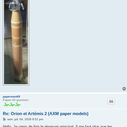
paperman69
Papier 60 grammes
Re: Orion et Artémis 2 (AXM paper models)
M
sam. juil. 04, 2026 8:51 pm
e
s
Hello, Je viens de finir le réservoir principal. Il me faut plus que les