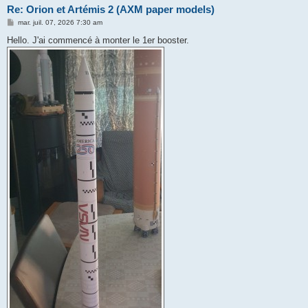
Re: Orion et Artémis 2 (AXM paper models)
M
mar. juil. 07, 2026 7:30 am
e
s
Hello. J'ai commencé à monter le 1er booster.
s
a
g
e