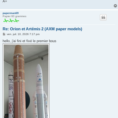
A+
paperman69
Papier 60 grammes
Re: Orion et Artémis 2 (AXM paper models)
M
ven. juil. 10, 2026 7:17 pm
e
s
hello, j'ai fini et fixé le premier bous
s
a
g
e