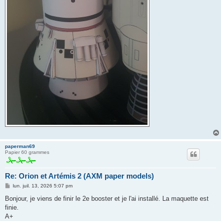
paperman69
Papier 60 grammes
Re: Orion et Artémis 2 (AXM paper models)
M
lun. juil. 13, 2026 5:07 pm
e
s
Bonjour, je viens de finir le 2e booster et je l'ai installé. La maquette est
s
finie.
a
g
A+
e