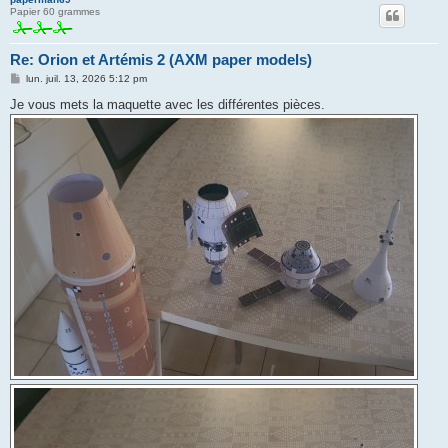
Papier 60 grammes
Re: Orion et Artémis 2 (AXM paper models)
M
lun. juil. 13, 2026 5:12 pm
e
s
Je vous mets la maquette avec les différentes pièces.
s
a
g
e