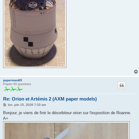
paperman69
Papier 60 grammes
Re: Orion et Artémis 2 (AXM paper models)
M
lun. juin 15, 2026 7:33 am
e
s
Bonjour, je viens de finir le désorbiteur orion sur l'exposition de Roanne.
s
A+
a
g
e