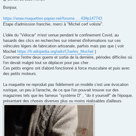
e
s
Bonjour,
s
a
g
https://www.maquettes-papier.net/forume ... 43#p147743
e
Etape d'admission franchie, merci à "Michel cerf voliste".
L'idée du "Vélocar" m'est venue pendant le confinement Covid, au
hasards des clics en recherches sur internet d'informations sur ces
véhicules légers de fabrication artisanale, parfois mais pas que ( voir
Mochet
https://fr.wikipedia.org/wiki/Charles_Mochet
)
Concerne l'entre deux guerre et sortie de la derniére, périodes difficiles où
l'on devait malgré tout se déplacer pour pas cher .
Ces petits engins ont d'abord fonctionné à force musculaire et puis avec
des petits moteurs.
La maquette ne reproduit pas fidélement un modéle c'est une évocation
rustique, un peu à l'arrache, de ce que l'on pouvait trouver sur des
magazines tels que les fameux "systéme D" , "do it yourself" de l'époque,
présentant des choses diverses plus ou moins réalisables d'ailleurs.