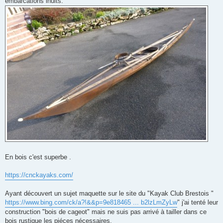
embarcations inuits.
En bois c'est superbe .
https://cnckayaks.com/
Ayant découvert un sujet maquette sur le site du "Kayak Club Brestois "
https://www.bing.com/ck/a?!&&p=9e818465 ... b2lzLmZyLw
" j'ai tenté leur
construction "bois de cageot" mais ne suis pas arrivé à tailler dans ce
bois rustique les piéces nécessaires.