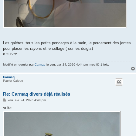
Les galéres :tous les petits poncages à la main, le percement des jantes
pour placer les rayons et le collage ( sur les doigts)
a suivre.
Modifié en dernier par
Carmaq
le ven. avr. 24, 2026 4:44 pm, modifié 1 fois.
Carmaq
Papier Calque
Re: Carmaq divers déjà réalisés
M
ven. avr. 24, 2026 4:40 pm
e
s
suite
s
a
g
e