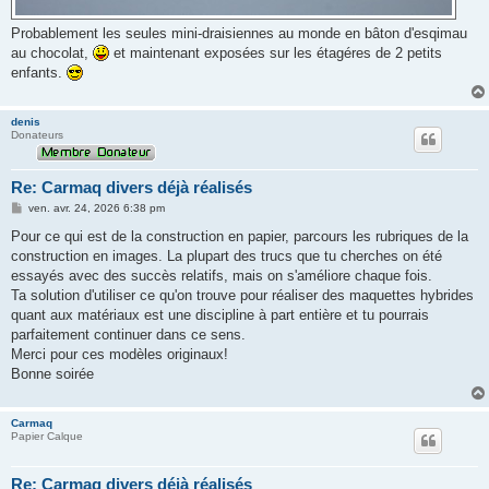
Probablement les seules mini-draisiennes au monde en bâton d'esqimau
au chocolat,
et maintenant exposées sur les étagéres de 2 petits
enfants.
denis
Donateurs
Re: Carmaq divers déjà réalisés
M
ven. avr. 24, 2026 6:38 pm
e
s
Pour ce qui est de la construction en papier, parcours les rubriques de la
s
construction en images. La plupart des trucs que tu cherches on été
a
g
essayés avec des succès relatifs, mais on s'améliore chaque fois.
e
Ta solution d'utiliser ce qu'on trouve pour réaliser des maquettes hybrides
quant aux matériaux est une discipline à part entière et tu pourrais
parfaitement continuer dans ce sens.
Merci pour ces modèles originaux!
Bonne soirée
Carmaq
Papier Calque
Re: Carmaq divers déjà réalisés