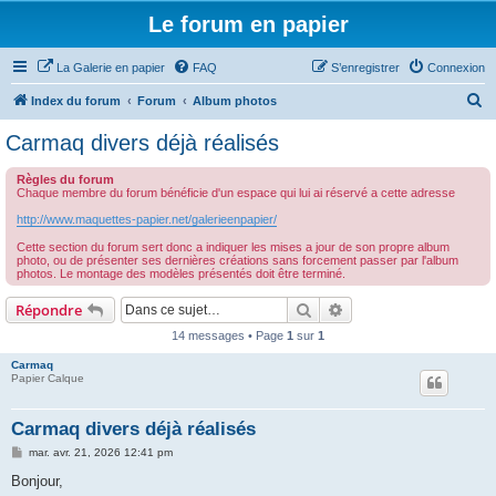
Le forum en papier
La Galerie en papier
FAQ
S’enregistrer
Connexion
R
Index du forum
Forum
Album photos
e
Carmaq divers déjà réalisés
c
Règles du forum
h
Chaque membre du forum bénéficie d'un espace qui lui ai réservé a cette adresse
e
http://www.maquettes-papier.net/galerieenpapier/
r
Cette section du forum sert donc a indiquer les mises a jour de son propre album
c
photo, ou de présenter ses dernières créations sans forcement passer par l'album
photos. Le montage des modèles présentés doit être terminé.
h
Rechercher
Recherche avancée
Répondre
e
14 messages • Page
1
sur
1
r
Carmaq
Papier Calque
Carmaq divers déjà réalisés
M
mar. avr. 21, 2026 12:41 pm
e
s
Bonjour,
s