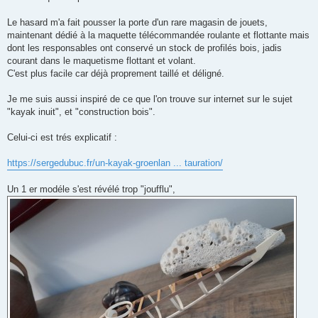
Le hasard m'a fait pousser la porte d'un rare magasin de jouets,
maintenant dédié à la maquette télécommandée roulante et flottante mais
dont les responsables ont conservé un stock de profilés bois, jadis
courant dans le maquetisme flottant et volant.
C'est plus facile car déjà proprement taillé et déligné.
Je me suis aussi inspiré de ce que l'on trouve sur internet sur le sujet
"kayak inuit", et "construction bois".
Celui-ci est trés explicatif :
https://sergedubuc.fr/un-kayak-groenlan ... tauration/
Un 1 er modéle s'est révélé trop "joufflu",