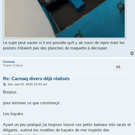
Le sujet peut sauter si il est possble qu'il y ait souci de repro mais les
posters n'étaient pas des planches de maquette à découper.
Carmaq
Papier Calque
Re: Carmaq divers déjà réalisés
M
dim. mai 03, 2026 10:43 am
e
s
Bonjour,
s
a
g
pour terminer ce que commençé :
e
Les kayaks.
Ayant un peu pratiqué j'ai toujours trouvé ces petits bateaux trés racés et
élégants, surtout les modéles de kayaks de mer inspirés des