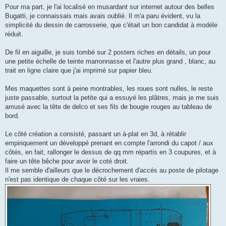
Pour ma part, je l'ai localisé en musardant sur internet autour des belles
Bugatti, je connaissais mais avais oublié. Il m'a paru évident, vu la
simplicité du dessin de carrosserie, que c'était un bon candidat à modéle
réduit.
De fil en aiguille, je suis tombé sur 2 posters riches en détails, un pour
une petite échelle de teinte marronnasse et l'autre plus grand , blanc, au
trait en ligne claire que j'ai imprimé sur papier bleu.
Mes maquettes sont à peine montrables, les roues sont nulles, le reste
juste passable, surtout la petite qui a essuyé les plâtres, mais je me suis
amusé avec la tête de delco et ses fils de bougie rouges au tableau de
bord.
Le côté création a consisté, passant un à-plat en 3d, à rétablir
empiriquement un développé prenant en compte l'arrondi du capot / aux
côtés, en fait, rallonger le dessus de qq mm répartis en 3 coupures, et à
faire un tête bêche pour avoir le coté droit.
Il me semble d'ailleurs que le décrochement d'accés au poste de pilotage
n'est pas identique de chaque côté sur les vraies.