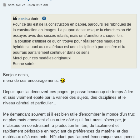
M
sam. avr. 25, 2026 9:06 am
e
s
s
denis
a écrit :
a
g
Pour ce qui est de la construction en papier, parcours les rubriques de
e
la construction en images. La plupart des trucs que tu cherches on été
essayés avec des succès relatifs, mais on s'améliore chaque fois.
Ta solution d'utiliser ce qu'on trouve pour réaliser des maquettes
hybrides quant aux matériaux est une discipline à part entière et tu
pourrais parfaitement continuer dans ce sens.
Merci pour ces modèles originaux!
Bonne soirée
Bonjour denis,
merci de ces encouragements.
Depuis que j'ai découvert ces pages, je passe beaucoup de temps à lire
et suis vraiment épaté par la variété des sujets, des dsciplines et le
niveau général et particulier...
Me demandant souvent si il est bien utile d'encombrer le monde d'un truc
de plus mais conscient d' un autre côté qu' il faut aussi s'occuper, je
m'absous en construisant, à production limitée, du facilement et
rapidement périssable en recyclant de préférences du matériel et des
matériaux déjà existants. N'éludant pas l'aspect économique sous-jacent.