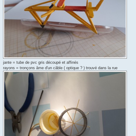
jante = tube de pvc gris découpé et affinés
rayons = tronçons âme d'un câble ( optique ? ) trouvé dans la rue