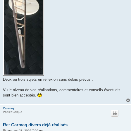
Deux ou trois sujets en réflexion sans délais prévus .
Vu le niveau de vos réalisations, commentaires et conseils éventuels
sont bien acceptés.
Carmaq
Papier Calque
Re: Carmaq divers déjà réalisés
M
jeu. avr. 23, 2026 7:09 pm