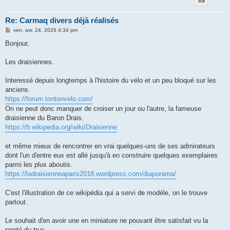
Re: Carmaq divers déjà réalisés
M
ven. avr. 24, 2026 4:34 pm
e
s
Bonjour,
s
a
g
Les draisiennes.
e
Interessé depuis longtemps à l'histoire du vélo et un peu bloqué sur les
anciens.
https://forum.tontonvelo.com/
On ne peut donc manquer de croiser un jour ou l'autre, la fameuse
draisienne du Baron Drais.
https://fr.wikipedia.org/wiki/Draisienne
et même mieux de rencontrer en vrai quelques-uns de ses admirateurs
dont l'un d'entre eux est allé jusqu'à en construire quelques exemplaires
parmi les plus aboutis.
https://ladraisienneaparis2018.wordpress.com/diaporama/
C'est l'illustration de ce wikipédia qui a servi de modéle, on le trouve
partout.
Le souhait d'en avoir une en miniature ne pouvant être satisfait vu la
rareté du truc .