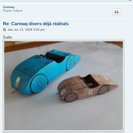
Carmaq
Papier Calque
Re: Carmaq divers déjà réalisés
M
mar. avr. 21, 2026 3:53 pm
e
s
Suite.
s
a
g
e