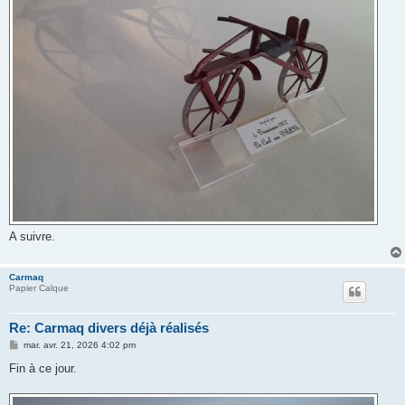
A suivre.
Carmaq
Papier Calque
Re: Carmaq divers déjà réalisés
M
mar. avr. 21, 2026 4:02 pm
e
s
Fin à ce jour.
s
a
g