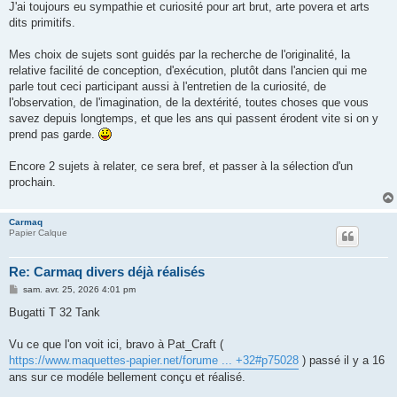
J'ai toujours eu sympathie et curiosité pour art brut, arte povera et arts
dits primitifs.
Mes choix de sujets sont guidés par la recherche de l'originalité, la
relative facilité de conception, d'exécution, plutôt dans l'ancien qui me
parle tout ceci participant aussi à l'entretien de la curiosité, de
l'observation, de l'imagination, de la dextérité, toutes choses que vous
savez depuis longtemps, et que les ans qui passent érodent vite si on y
prend pas garde.
Encore 2 sujets à relater, ce sera bref, et passer à la sélection d'un
prochain.
Carmaq
Papier Calque
Re: Carmaq divers déjà réalisés
M
sam. avr. 25, 2026 4:01 pm
e
s
Bugatti T 32 Tank
s
a
g
Vu ce que l'on voit ici, bravo à Pat_Craft (
e
https://www.maquettes-papier.net/forume ... +32#p75028
) passé il y a 16
ans sur ce modéle bellement conçu et réalisé.