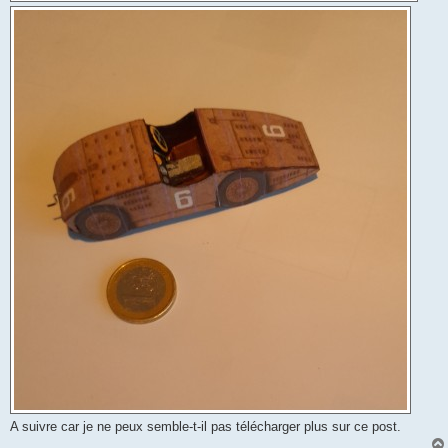
A suivre car je ne peux semble-t-il pas télécharger plus sur ce post.