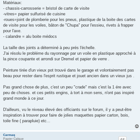
Matériaux:
- chassis-carrosserie = bristol de carte de visite
-vitres= papier sulfurisé de cuisine
-roues=joint de plomberie pour les pneus, plastique de la boite des cartes
de visite pour les voiles, bâton de "Chupa" pour l'essieu, rivets à frapper
pour l'axe.
- calandre = alu boite médocs
La taille des joints a déterminé à peu prés l'échelle.
J'ai résolu le probléme du rayonnage par un voile en plastique approché à
la pince coupante et arrondi sur Dremel et papier de verre .
Peinture tirée d'un vieux pot trouvé dans le garage et volontairement pas
beau pour rester dans l'esprit rustique et jouet ancien dans un vieux jus .
Pas grand chose de plus, c'est un peu "crade" mais c'est la 1 ére avec
peu de choses. et ces petits engins, à tort à mon sens, n'ont pas inspiré
grand monde à ce jour.
D'ailleurs, vu le niveau élevé des officiants sur le forum, il y a peut-être
inspiration à trouver pour faire de jolies maquettes papier carton, bois,
toile fine ( parapluie) etc...
Carmaq
Papier Calque