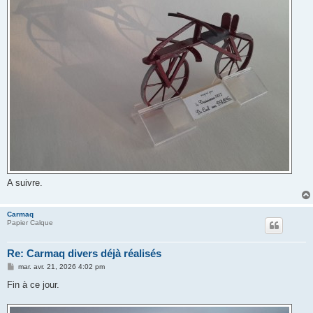
A suivre.
Carmaq
Papier Calque
Re: Carmaq divers déjà réalisés
M
mar. avr. 21, 2026 4:02 pm
e
s
Fin à ce jour.
s
a
g