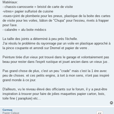
Matériaux:
- chassis-carrosserie = bristol de carte de visite
-vitres= papier sulfurisé de cuisine
-roues=joint de plomberie pour les pneus, plastique de la boite des cartes
de visite pour les voiles, bâton de "Chupa" pour l'essieu, rivets à frapper
pour l'axe.
- calandre = alu boite médocs
La taille des joints a déterminé à peu prés l'échelle.
J'ai résolu le probléme du rayonnage par un voile en plastique approché à
la pince coupante et arrondi sur Dremel et papier de verre .
Peinture tirée d'un vieux pot trouvé dans le garage et volontairement pas
beau pour rester dans l'esprit rustique et jouet ancien dans un vieux jus .
Pas grand chose de plus, c'est un peu "crade" mais c'est la 1 ére avec
peu de choses. et ces petits engins, à tort à mon sens, n'ont pas inspiré
grand monde à ce jour.
D'ailleurs, vu le niveau élevé des officiants sur le forum, il y a peut-être
inspiration à trouver pour faire de jolies maquettes papier carton, bois,
toile fine ( parapluie) etc...
Carmaq
Papier Calque