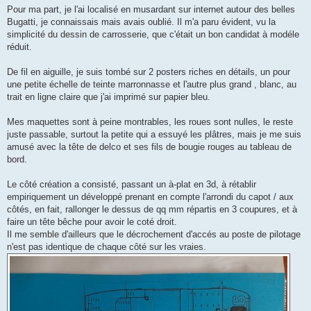
Pour ma part, je l'ai localisé en musardant sur internet autour des belles
Bugatti, je connaissais mais avais oublié. Il m'a paru évident, vu la
simplicité du dessin de carrosserie, que c'était un bon candidat à modéle
réduit.
De fil en aiguille, je suis tombé sur 2 posters riches en détails, un pour
une petite échelle de teinte marronnasse et l'autre plus grand , blanc, au
trait en ligne claire que j'ai imprimé sur papier bleu.
Mes maquettes sont à peine montrables, les roues sont nulles, le reste
juste passable, surtout la petite qui a essuyé les plâtres, mais je me suis
amusé avec la tête de delco et ses fils de bougie rouges au tableau de
bord.
Le côté création a consisté, passant un à-plat en 3d, à rétablir
empiriquement un développé prenant en compte l'arrondi du capot / aux
côtés, en fait, rallonger le dessus de qq mm répartis en 3 coupures, et à
faire un tête bêche pour avoir le coté droit.
Il me semble d'ailleurs que le décrochement d'accés au poste de pilotage
n'est pas identique de chaque côté sur les vraies.