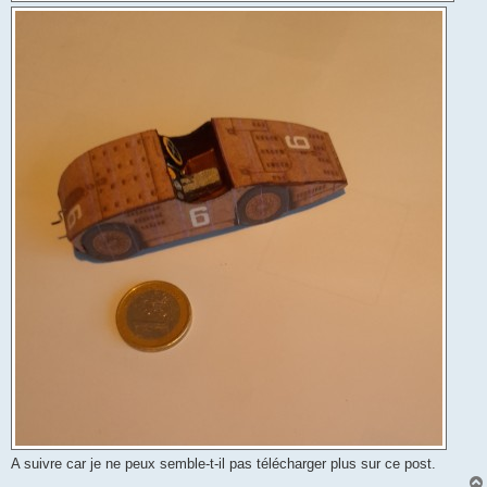
A suivre car je ne peux semble-t-il pas télécharger plus sur ce post.