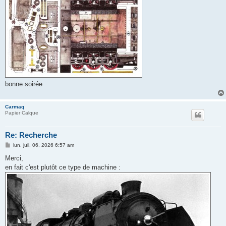
bonne soirée
Carmaq
Papier Calque
Re: Recherche
M
lun. juil. 06, 2026 6:57 am
e
s
Merci,
s
en fait c'est plutôt ce type de machine :
a
g
e