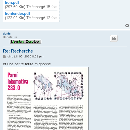
lion.pdf
(297.69 Kio) Téléchargé 15 fois
liontender.pdf
(122.02 Kio) Téléchargé 12 fois
denis
Donateurs
Re: Recherche
M
dim. juil. 05, 2026 8:51 pm
e
s
et une petite toute mignonne
s
a
g
e