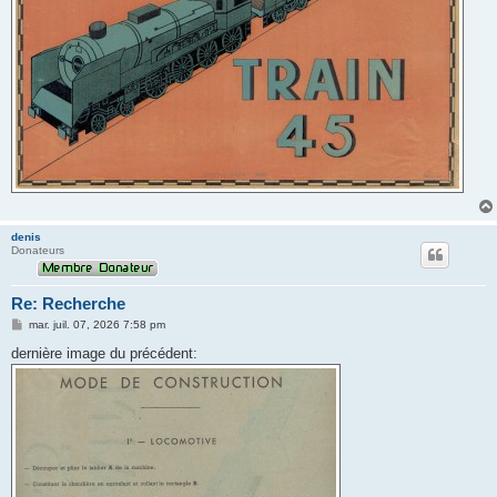
denis
Donateurs
Re: Recherche
M
mar. juil. 07, 2026 7:58 pm
e
s
dernière image du précédent:
s
a
g
e