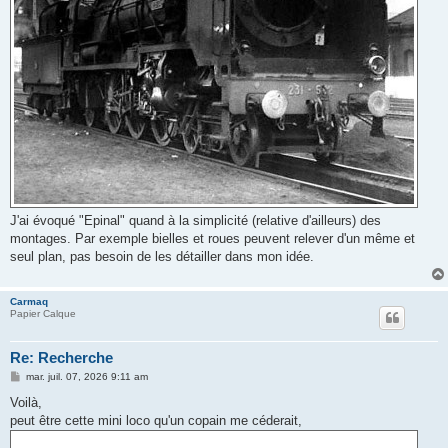
J'ai évoqué "Epinal" quand à la simplicité (relative d'ailleurs) des
montages. Par exemple bielles et roues peuvent relever d'un même et
seul plan, pas besoin de les détailler dans mon idée.
Carmaq
Papier Calque
Re: Recherche
M
mar. juil. 07, 2026 9:11 am
e
s
Voilà,
s
peut être cette mini loco qu'un copain me céderait,
a
g
e