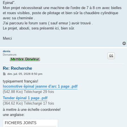
Epinal".
Mon projet nécessiterait une machine de l'ordre de 7 à 8 cm avec bielles
et roues visibles, poste de pilotage et bien sûr la chaudiére cylindrique
avec sa cheminée .
J'ai parcouru le forum sans ( sauf erreur ) avoir trouvé .
Le projet, abouti, sera présenté ici, bien sûr.
Merci
denis
Donateurs
Re: Recherche
M
dim. juil. 05, 2026 8:50 pm
e
s
typiquement français!
s
locomotive épinal jeanne d'arc 1 page .pdf
a
g
(542.88 Kio) Téléchargé 29 fois
e
Tender épinal 1 page .pdf
(364.62 Kio) Téléchargé 17 fois
à mettre à une échelle coordonnée!
une anglaise:
FICHIERS JOINTS