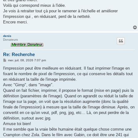
a
g
Voilà qui correspond mieux à l'idée.
e
Je vois à retraiter tout çà pour le ramener à l'échelle et améliorer
l'impression qui , en réduisant, perd de la netteté.
Encore merci.
denis
Donateurs
Re: Recherche
M
mer. juil. 08, 2026 7:07 pm
e
s
l'impression peut être meilleure en réduisant. Il faut imprimer l'image en
s
fixant le nombre de pixel de l'impression, ce qui conserve les détails tout
a
g
en réduisant la taille de l'image imprimée.
e
Avec "Gimp", dans "image".
Quand on fait fichier, imprimer, il propose le format (mise en page) puis la
définition (paramètres de l'image). Quand on agrandit ou réduit la taille de
l'image sur la page, on voit que la résolution augmente (donc la qualité
finale de l'impression) à mesure que la taille de l'image diminue. Après, on
convertit en ce qu'on veut, pdf, png, jpg, etc... Là, on peut perdre de la
définition, surtout avec jpg.
Amuse toi bien!
Il me semble que la vraie bête humaine était quelque chose comme une
Crampton chez Zola. Dans le film avec Gabin, ce doit être une 241 qui