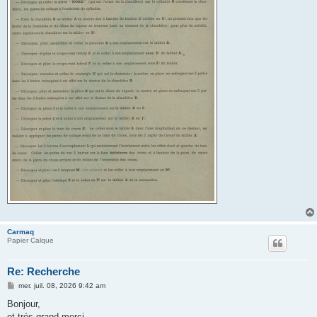
Carmaq
Papier Calque
Re: Recherche
M
mer. juil. 08, 2026 9:42 am
e
s
Bonjour,
s
et trés grand merci.