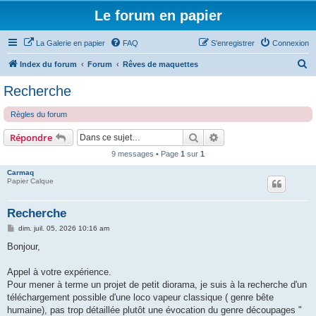
Le forum en papier
La Galerie en papier
FAQ
S’enregistrer
Connexion
R
Index du forum
Forum
Rêves de maquettes
e
Recherche
c
Règles du forum
h
e
Rechercher
Recherche avancée
Répondre
r
9 messages • Page
1
sur
1
c
Carmaq
Papier Calque
h
e
Recherche
r
M
dim. juil. 05, 2026 10:16 am
e
s
Bonjour,
s
a
g
Appel à votre expérience.
e
Pour mener à terme un projet de petit diorama, je suis à la recherche d'un
téléchargement possible d'une loco vapeur classique ( genre bête
humaine), pas trop détaillée plutôt une évocation du genre découpages "