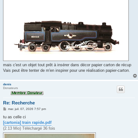
mais c'est un objet tout prêt à insérer dans décor papier carton de récup
Vais peut être tenter de m'en inspirer pour une réalisation papier-carton.
denis
Donateurs
Re: Recherche
M
mar. juil. 07, 2026 7:57 pm
e
s
tu as celle ci
s
[cartonia] train rapide.pdf
a
g
(2.13 Mio) Téléchargé 36 fois
e