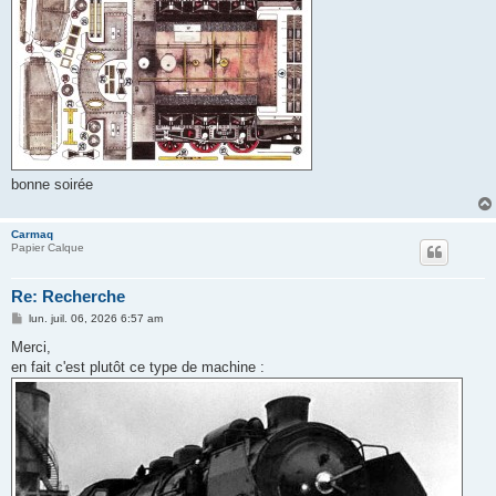
bonne soirée
Carmaq
Papier Calque
Re: Recherche
M
lun. juil. 06, 2026 6:57 am
e
s
Merci,
s
en fait c'est plutôt ce type de machine :
a
g
e