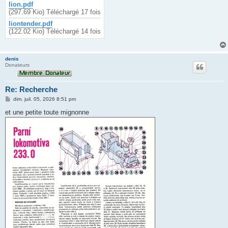
lion.pdf
(297.69 Kio) Téléchargé 17 fois
liontender.pdf
(122.02 Kio) Téléchargé 14 fois
denis
Donateurs
Re: Recherche
M
dim. juil. 05, 2026 8:51 pm
e
s
et une petite toute mignonne
s
a
g
e