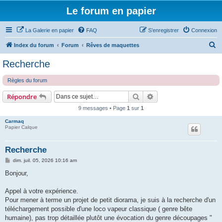
Le forum en papier
La Galerie en papier
FAQ
S’enregistrer
Connexion
R
Index du forum
Forum
Rêves de maquettes
e
Recherche
c
Règles du forum
h
e
Rechercher
Recherche avancée
Répondre
r
9 messages • Page
1
sur
1
c
Carmaq
Papier Calque
h
e
Recherche
r
M
dim. juil. 05, 2026 10:16 am
e
s
Bonjour,
s
a
g
Appel à votre expérience.
e
Pour mener à terme un projet de petit diorama, je suis à la recherche d'un
téléchargement possible d'une loco vapeur classique ( genre bête
humaine), pas trop détaillée plutôt une évocation du genre découpages "