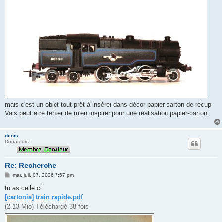
mais c'est un objet tout prêt à insérer dans décor papier carton de récup
Vais peut être tenter de m'en inspirer pour une réalisation papier-carton.
denis
Donateurs
Re: Recherche
M
mar. juil. 07, 2026 7:57 pm
e
s
tu as celle ci
s
[cartonia] train rapide.pdf
a
g
(2.13 Mio) Téléchargé 38 fois
e