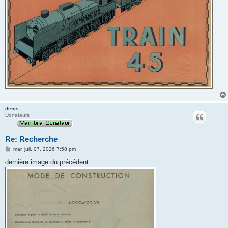
denis
Donateurs
Re: Recherche
M
mar. juil. 07, 2026 7:58 pm
e
s
dernière image du précédent:
s
a
g
e