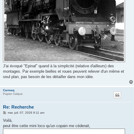
J'ai évoqué "Epinal" quand à la simplicité (relative d'ailleurs) des
montages. Par exemple bielles et roues peuvent relever d'un même et
seul plan, pas besoin de les détailler dans mon idée.
Carmaq
Papier Calque
Re: Recherche
M
mar. juil. 07, 2026 9:11 am
e
s
Voilà,
s
peut être cette mini loco qu'un copain me céderait,
a
g
e