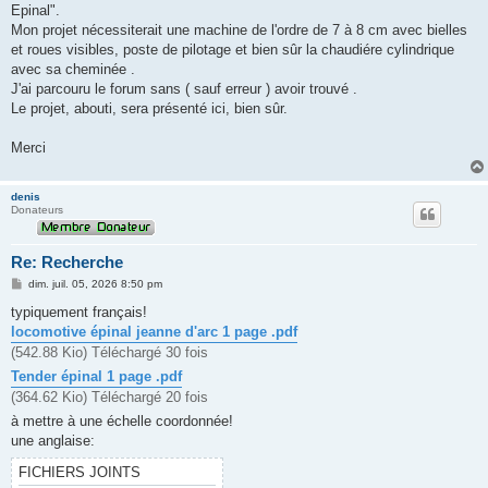
Epinal".
Mon projet nécessiterait une machine de l'ordre de 7 à 8 cm avec bielles
et roues visibles, poste de pilotage et bien sûr la chaudiére cylindrique
avec sa cheminée .
J'ai parcouru le forum sans ( sauf erreur ) avoir trouvé .
Le projet, abouti, sera présenté ici, bien sûr.
Merci
denis
Donateurs
Re: Recherche
M
dim. juil. 05, 2026 8:50 pm
e
s
typiquement français!
s
locomotive épinal jeanne d'arc 1 page .pdf
a
g
(542.88 Kio) Téléchargé 30 fois
e
Tender épinal 1 page .pdf
(364.62 Kio) Téléchargé 20 fois
à mettre à une échelle coordonnée!
une anglaise:
FICHIERS JOINTS