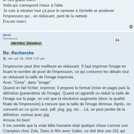
a
g
Voilà qui correspond mieux à l'idée.
e
Je vois à retraiter tout çà pour le ramener à l'échelle et améliorer
l'impression qui , en réduisant, perd de la netteté.
Encore merci.
denis
Donateurs
Re: Recherche
M
mer. juil. 08, 2026 7:07 pm
e
s
l'impression peut être meilleure en réduisant. Il faut imprimer l'image en
s
fixant le nombre de pixel de l'impression, ce qui conserve les détails tout
a
g
en réduisant la taille de l'image imprimée.
e
Avec "Gimp", dans "image".
Quand on fait fichier, imprimer, il propose le format (mise en page) puis la
définition (paramètres de l'image). Quand on agrandit ou réduit la taille de
l'image sur la page, on voit que la résolution augmente (donc la qualité
finale de l'impression) à mesure que la taille de l'image diminue. Après, on
convertit en ce qu'on veut, pdf, png, jpg, etc... Là, on peut perdre de la
définition, surtout avec jpg.
Amuse toi bien!
Il me semble que la vraie bête humaine était quelque chose comme une
Crampton chez Zola. Dans le film avec Gabin, ce doit être une 241 qui