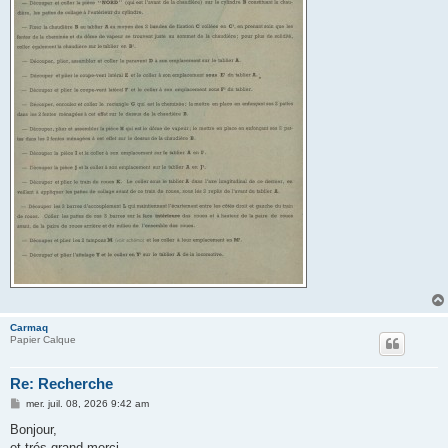
Carmaq
Papier Calque
Re: Recherche
M
mer. juil. 08, 2026 9:42 am
e
s
Bonjour,
s
et trés grand merci.