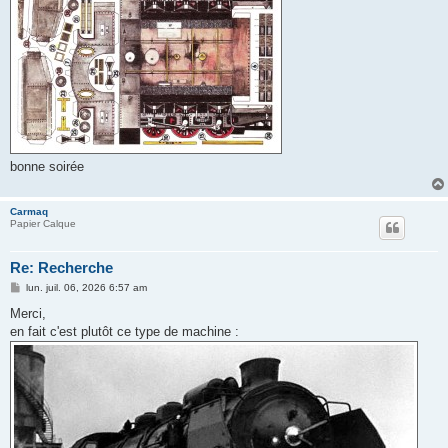
bonne soirée
Carmaq
Papier Calque
Re: Recherche
M
lun. juil. 06, 2026 6:57 am
e
s
Merci,
s
en fait c'est plutôt ce type de machine :
a
g
e