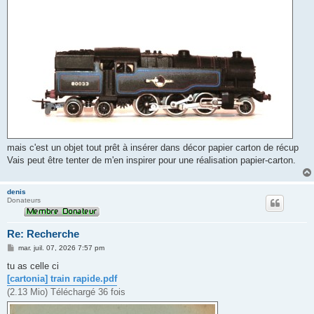
mais c'est un objet tout prêt à insérer dans décor papier carton de récup
Vais peut être tenter de m'en inspirer pour une réalisation papier-carton.
denis
Donateurs
Re: Recherche
M
mar. juil. 07, 2026 7:57 pm
e
s
tu as celle ci
s
[cartonia] train rapide.pdf
a
g
(2.13 Mio) Téléchargé 36 fois
e