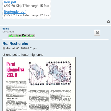
lion.pdf
(297.69 Kio) Téléchargé 15 fois
liontender.pdf
(122.02 Kio) Téléchargé 12 fois
denis
Donateurs
Re: Recherche
M
dim. juil. 05, 2026 8:51 pm
e
s
et une petite toute mignonne
s
a
g
e