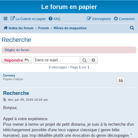
Le forum en papier
La Galerie en papier
FAQ
S’enregistrer
Connexion
R
Index du forum
Forum
Rêves de maquettes
e
Recherche
c
Règles du forum
h
e
Rechercher
Recherche avancée
Répondre
r
9 messages • Page
1
sur
1
c
Carmaq
Papier Calque
h
e
Recherche
r
M
dim. juil. 05, 2026 10:16 am
e
s
Bonjour,
s
a
g
Appel à votre expérience.
e
Pour mener à terme un projet de petit diorama, je suis à la recherche d'un
téléchargement possible d'une loco vapeur classique ( genre bête
humaine), pas trop détaillée plutôt une évocation du genre découpages "