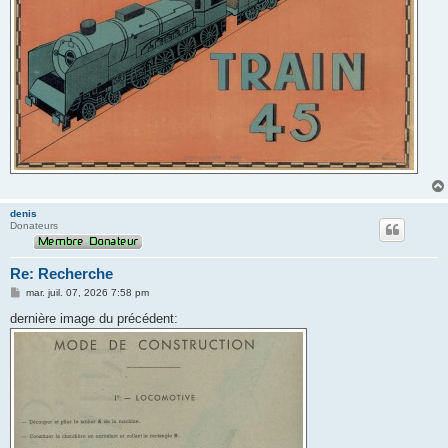
denis
Donateurs
Re: Recherche
M
mar. juil. 07, 2026 7:58 pm
e
s
dernière image du précédent:
s
a
g
e