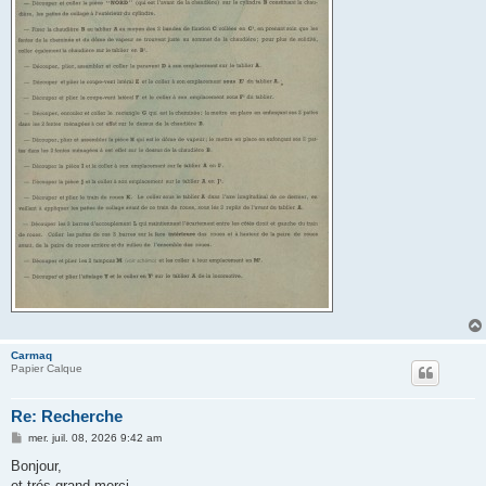
Carmaq
Papier Calque
Re: Recherche
M
mer. juil. 08, 2026 9:42 am
e
s
Bonjour,
s
et trés grand merci.