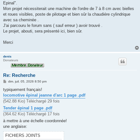
Epinal".
Mon projet nécessiterait une machine de l'ordre de 7 à 8 cm avec bielles
et roues visibles, poste de pilotage et bien sûr la chaudiére cylindrique
avec sa cheminée .
J'ai parcouru le forum sans ( sauf erreur ) avoir trouvé .
Le projet, abouti, sera présenté ici, bien sûr.
Merci
denis
Donateurs
Re: Recherche
M
dim. juil. 05, 2026 8:50 pm
e
s
typiquement français!
s
locomotive épinal jeanne d'arc 1 page .pdf
a
g
(542.88 Kio) Téléchargé 29 fois
e
Tender épinal 1 page .pdf
(364.62 Kio) Téléchargé 17 fois
à mettre à une échelle coordonnée!
une anglaise:
FICHIERS JOINTS