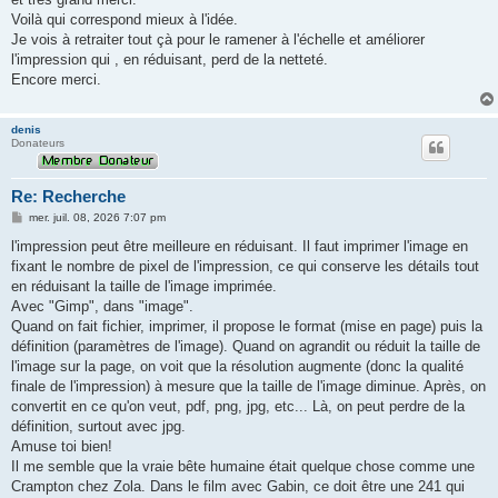
a
g
Voilà qui correspond mieux à l'idée.
e
Je vois à retraiter tout çà pour le ramener à l'échelle et améliorer
l'impression qui , en réduisant, perd de la netteté.
Encore merci.
denis
Donateurs
Re: Recherche
M
mer. juil. 08, 2026 7:07 pm
e
s
l'impression peut être meilleure en réduisant. Il faut imprimer l'image en
s
fixant le nombre de pixel de l'impression, ce qui conserve les détails tout
a
g
en réduisant la taille de l'image imprimée.
e
Avec "Gimp", dans "image".
Quand on fait fichier, imprimer, il propose le format (mise en page) puis la
définition (paramètres de l'image). Quand on agrandit ou réduit la taille de
l'image sur la page, on voit que la résolution augmente (donc la qualité
finale de l'impression) à mesure que la taille de l'image diminue. Après, on
convertit en ce qu'on veut, pdf, png, jpg, etc... Là, on peut perdre de la
définition, surtout avec jpg.
Amuse toi bien!
Il me semble que la vraie bête humaine était quelque chose comme une
Crampton chez Zola. Dans le film avec Gabin, ce doit être une 241 qui