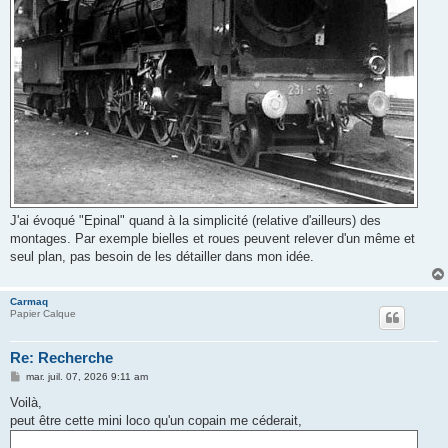
J'ai évoqué "Epinal" quand à la simplicité (relative d'ailleurs) des
montages. Par exemple bielles et roues peuvent relever d'un même et
seul plan, pas besoin de les détailler dans mon idée.
Carmaq
Papier Calque
Re: Recherche
M
mar. juil. 07, 2026 9:11 am
e
s
Voilà,
s
peut être cette mini loco qu'un copain me céderait,
a
g
e