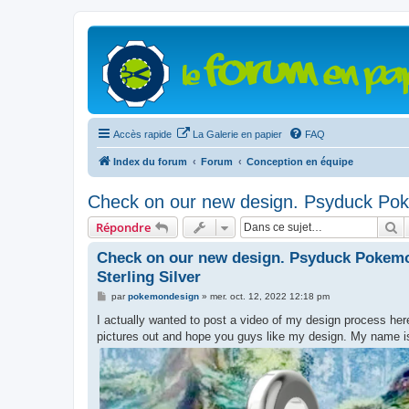
Accès rapide
La Galerie en papier
FAQ
Index du forum
Forum
Conception en équipe
Check on our new design. Psyduck Pok
R
Répondre
Check on our new design. Psyduck Pokemo
Sterling Silver
M
par
pokemondesign
»
mer. oct. 12, 2022 12:18 pm
e
s
I actually wanted to post a video of my design process here,
s
pictures out and hope you guys like my design. My name 
a
g
e