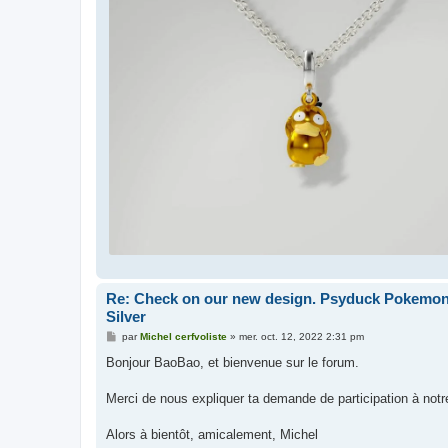
Re: Check on our new design. Psyduck Pokemon 
Silver
M
par
Michel cerfvoliste
»
mer. oct. 12, 2022 2:31 pm
e
s
Bonjour BaoBao, et bienvenue sur le forum.
s
a
g
Merci de nous expliquer ta demande de participation à notr
e
Alors à bientôt, amicalement, Michel