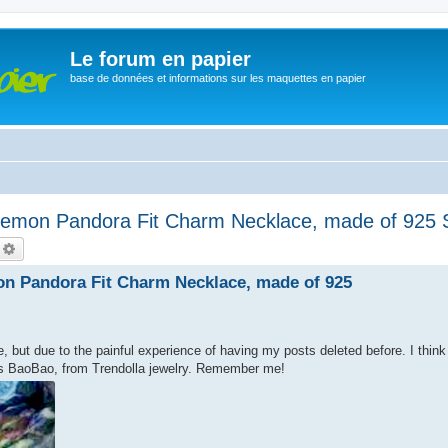
Le forum en papier
base de données et informations sur les maquettes en papier
emon Pandora Fit Charm Necklace, made of 925 St
echercher
Recherche avancée
n Pandora Fit Charm Necklace, made of 925
 but due to the painful experience of having my posts deleted before. I think I
is BaoBao, from Trendolla jewelry. Remember me!