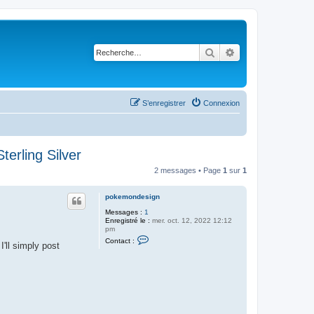
Rechercher
Recherche avancé
S’enregistrer
Connexion
erling Silver
2 messages • Page
1
sur
1
pokemondesign
Messages :
1
Enregistré le :
mer. oct. 12, 2022 12:12
pm
C
Contact :
'll simply post
o
n
t
a
c
t
e
r
p