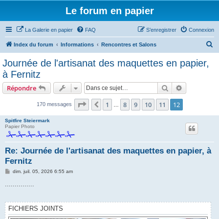
Le forum en papier
La Galerie en papier
FAQ
S’enregistrer
Connexion
R
Index du forum
Informations
Rencontres et Salons
e
Journée de l'artisanat des maquettes en papier,
c
à Fernitz
h
Rechercher
Recherche 
Répondre
e
Page
12
sur
12
r
1
8
9
10
11
12
Précédente
170 messages
…
c
Spitfire Steiermark
h
Papier Photo
e
Re: Journée de l'artisanat des maquettes en papier, à
r
Fernitz
M
dim. juil. 05, 2026 6:55 am
e
s
...............
s
a
g
e
FICHIERS JOINTS