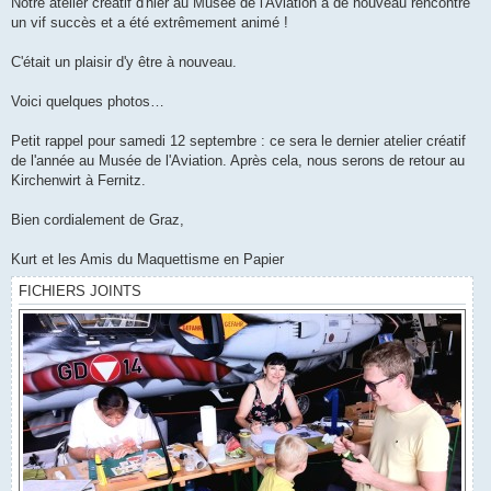
Notre atelier créatif d'hier au Musée de l'Aviation a de nouveau rencontré
e
un vif succès et a été extrêmement animé !
C'était un plaisir d'y être à nouveau.
Voici quelques photos…
Petit rappel pour samedi 12 septembre : ce sera le dernier atelier créatif
de l'année au Musée de l'Aviation. Après cela, nous serons de retour au
Kirchenwirt à Fernitz.
Bien cordialement de Graz,
Kurt et les Amis du Maquettisme en Papier
FICHIERS JOINTS