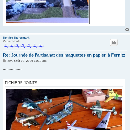
Spitfire Steiermark
Papier Photo
Re: Journée de l'artisanat des maquettes en papier, à Fernitz
M
dim. août 02, 2026 11:19 am
e
s
.................
s
a
g
e
FICHIERS JOINTS