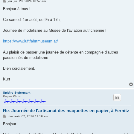
M
jeu. juil. 23, 2026 10:57 am
e
s
Bonjour à tous !
s
a
g
Ce samedi 1er août, de 9h à 17h,
e
Journée de modélisme au Musée de l'aviation autrichienne !
https://www.luftfahrtmuseum.at/
Au plaisir de passer une journée de détente en compagnie d'autres
passionnés de modélisme !
Bien cordialement,
Kurt
Spitfire Steiermark
Papier Photo
Re: Journée de l'artisanat des maquettes en papier, à Fernitz
M
dim. août 02, 2026 11:19 am
e
s
Bonjour !
s
a
g