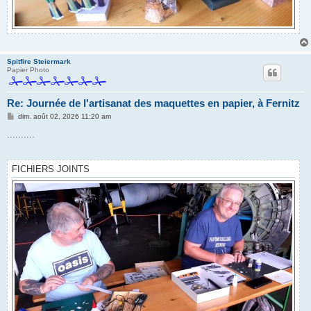
Spitfire Steiermark
Papier Photo
Re: Journée de l'artisanat des maquettes en papier, à Fernitz
M
dim. août 02, 2026 11:20 am
e
s
..........
s
a
g
e
FICHIERS JOINTS