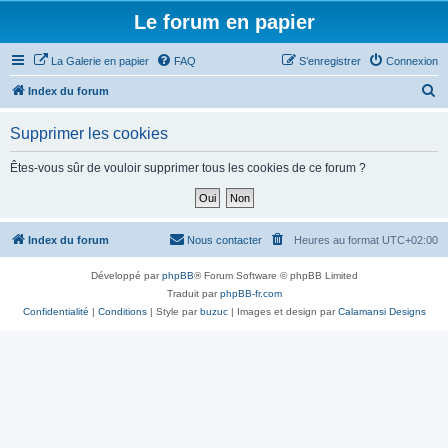
Le forum en papier
La Galerie en papier
FAQ
S’enregistrer
Connexion
R
Index du forum
e
Supprimer les cookies
c
h
Êtes-vous sûr de vouloir supprimer tous les cookies de ce forum ?
e
r
c
Index du forum
Nous contacter
Heures au format
UTC+02:00
h
Développé par
phpBB
® Forum Software © phpBB Limited
e
Traduit par
phpBB-fr.com
r
Confidentialité
|
Conditions
| Style par
buzuc
| Images et design par
Calamansi Designs