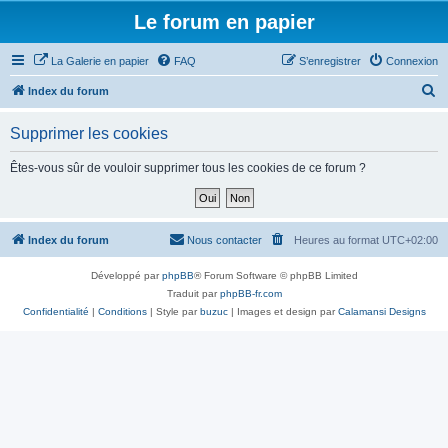
Le forum en papier
La Galerie en papier
FAQ
S’enregistrer
Connexion
R
Index du forum
e
Supprimer les cookies
c
h
Êtes-vous sûr de vouloir supprimer tous les cookies de ce forum ?
e
r
c
Index du forum
Nous contacter
Heures au format
UTC+02:00
h
Développé par
phpBB
® Forum Software © phpBB Limited
e
Traduit par
phpBB-fr.com
r
Confidentialité
|
Conditions
| Style par
buzuc
| Images et design par
Calamansi Designs