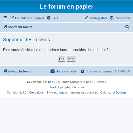
Le forum en papier
La Galerie en papier
FAQ
S’enregistrer
Connexion
R
Index du forum
e
Supprimer les cookies
c
h
Êtes-vous sûr de vouloir supprimer tous les cookies de ce forum ?
e
r
c
Index du forum
Nous contacter
Heures au format
UTC+02:00
h
Développé par
phpBB
® Forum Software © phpBB Limited
e
Traduit par
phpBB-fr.com
r
Confidentialité
|
Conditions
| Style par
buzuc
| Images et design par
Calamansi Designs