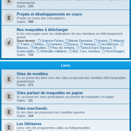
metasequoia
Sujets :
130
Projets et développements en cours
Projets en cours des concepteurs
Sujets :
388
Nos maquettes à télécharger
Ici les messages avec les réalisations de nos membres en téléchargement
gratuit
Sous-forums :
Science-Fiction
,
Bande Dessinée
,
Avions
,
Voitures
,
Trains
,
Motos
,
Camions
,
Espace
,
Animaux
,
Architecture
,
Bateaux
,
Meubles
,
Pour les enfants
,
Tanks/Chars d'assaut
,
Inclassables
,
Véhicules militaires
,
Bus, Cars, Autobus
,
Personnages
Sujets :
720
Liens
Sites de modèles
Ici, on poste des liens vers des sites proposant des modèles téléchargeables
gratuitement
Sujets :
371
Sites parlant de maquettes en papier
Ici, on poste les sites généralistes qui parlent de maquettes en papier
Sujets :
111
Sites marchands
Ici, les sites qui proposent des modèles payants
Sujets :
104
Les Utilitaires
Liens vers les programmes utiles ou indispensables