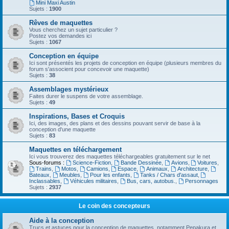
Mini Maxi Austin
Sujets :
1900
Rêves de maquettes
Vous cherchez un sujet particulier ?
Postez vos demandes ici
Sujets :
1067
Conception en équipe
Ici sont présentés les projets de conception en équipe (plusieurs membres du
forum s'associent pour concevoir une maquette)
Sujets :
38
Assemblages mystérieux
Faites durer le suspens de votre assemblage.
Sujets :
49
Inspirations, Bases et Croquis
Ici, des images, des plans et des dessins pouvant servir de base à la
conception d'une maquette
Sujets :
83
Maquettes en téléchargement
Ici vous trouverez des maquettes téléchargeables gratuitement sur le net
Sous-forums :
Science-Fiction
,
Bande Dessinée
,
Avions
,
Voitures
,
Trains
,
Motos
,
Camions
,
Espace
,
Animaux
,
Architecture
,
Bateaux
,
Meubles
,
Pour les enfants
,
Tanks / Chars d'assaut
,
Inclassables
,
Véhicules militaires
,
Bus, cars, autobus.
,
Personnages
Sujets :
2937
Le coin des concepteurs
Aide à la conception
Trucs et astuces pour la conception de maquettes, notamment Pepakura et