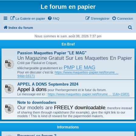
Le forum en papier
La Galerie en papier
FAQ
S’enregistrer
Connexion
R
Index du forum
e
Nous sommes le sam. août 08, 2026 7:37 pm
c
En Bref
h
Passion Maquettes Papier "LE MAG"
e
Un Magazine Gratuit Sur Les Maquettes En Papier
Créé par Paskal et Criquet,
r
PMP LE MAG
téléchargeable gratuitement ici:
c
Pour en discuter c'est là:
https://www.maquettes-papier.net/forume ...
94&t=16171
h
APPEL A DONS Septembre 2024
e
Appel à dons
pour l'herbergement et le futur du forum.
r
Le message est ici :
https://www.maquettes-papier.net/forume ... 11&t=15831
Note to downloaders
Our models are
FREELY downloadable
, therefore instead
of sharing them through rapidshare (for example), give the right link to our
models ! This is kind of reward for the papermodel makers.
Informations
Pourquoi ce forum ?