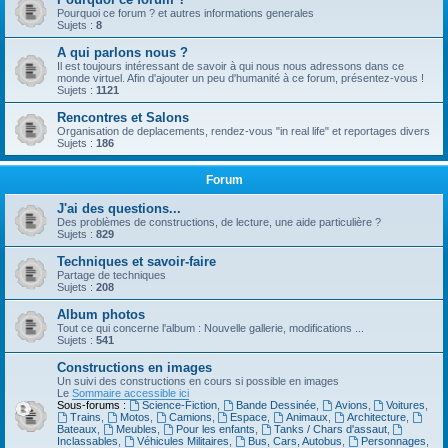
Pourquoi ce forum ? et autres informations generales
Sujets :
8
A qui parlons nous ?
Il est toujours intéressant de savoir à qui nous nous adressons dans ce
monde virtuel. Afin d'ajouter un peu d'humanité à ce forum, présentez-vous !
Sujets :
1121
Rencontres et Salons
Organisation de deplacements, rendez-vous "in real life" et reportages divers
Sujets :
186
Forum
J'ai des questions...
Des problèmes de constructions, de lecture, une aide particulière ?
Sujets :
829
Techniques et savoir-faire
Partage de techniques
Sujets :
208
Album photos
Tout ce qui concerne l'album : Nouvelle gallerie, modifications ...
Sujets :
541
Constructions en images
Un suivi des constructions en cours si possible en images
Le
Sommaire accessible ici
Sous-forums :
Science-Fiction
,
Bande Dessinée
,
Avions
,
Voitures
,
Trains
,
Motos
,
Camions
,
Espace
,
Animaux
,
Architecture
,
Bateaux
,
Meubles
,
Pour les enfants
,
Tanks / Chars d'assaut
,
Inclassables
,
Véhicules Militaires
,
Bus, Cars, Autobus
,
Personnages
,