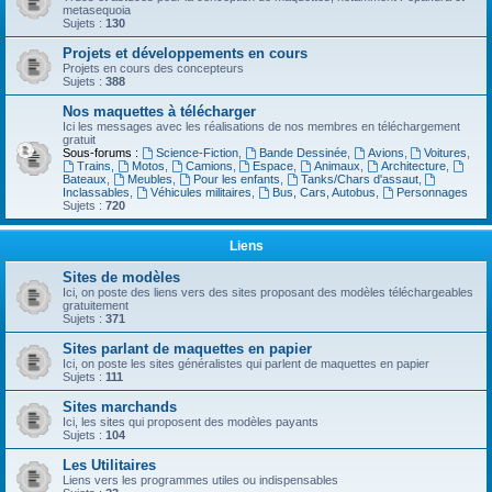
metasequoia
Sujets :
130
Projets et développements en cours
Projets en cours des concepteurs
Sujets :
388
Nos maquettes à télécharger
Ici les messages avec les réalisations de nos membres en téléchargement
gratuit
Sous-forums :
Science-Fiction
,
Bande Dessinée
,
Avions
,
Voitures
,
Trains
,
Motos
,
Camions
,
Espace
,
Animaux
,
Architecture
,
Bateaux
,
Meubles
,
Pour les enfants
,
Tanks/Chars d'assaut
,
Inclassables
,
Véhicules militaires
,
Bus, Cars, Autobus
,
Personnages
Sujets :
720
Liens
Sites de modèles
Ici, on poste des liens vers des sites proposant des modèles téléchargeables
gratuitement
Sujets :
371
Sites parlant de maquettes en papier
Ici, on poste les sites généralistes qui parlent de maquettes en papier
Sujets :
111
Sites marchands
Ici, les sites qui proposent des modèles payants
Sujets :
104
Les Utilitaires
Liens vers les programmes utiles ou indispensables