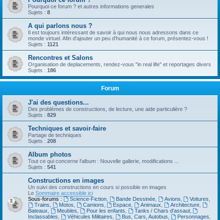
Pourquoi ce forum ? et autres informations generales
Sujets :
8
A qui parlons nous ?
Il est toujours intéressant de savoir à qui nous nous adressons dans ce
monde virtuel. Afin d'ajouter un peu d'humanité à ce forum, présentez-vous !
Sujets :
1121
Rencontres et Salons
Organisation de deplacements, rendez-vous "in real life" et reportages divers
Sujets :
186
Forum
J'ai des questions...
Des problèmes de constructions, de lecture, une aide particulière ?
Sujets :
829
Techniques et savoir-faire
Partage de techniques
Sujets :
208
Album photos
Tout ce qui concerne l'album : Nouvelle gallerie, modifications ...
Sujets :
541
Constructions en images
Un suivi des constructions en cours si possible en images
Le
Sommaire accessible ici
Sous-forums :
Science-Fiction
,
Bande Dessinée
,
Avions
,
Voitures
,
Trains
,
Motos
,
Camions
,
Espace
,
Animaux
,
Architecture
,
Bateaux
,
Meubles
,
Pour les enfants
,
Tanks / Chars d'assaut
,
Inclassables
,
Véhicules Militaires
,
Bus, Cars, Autobus
,
Personnages
,