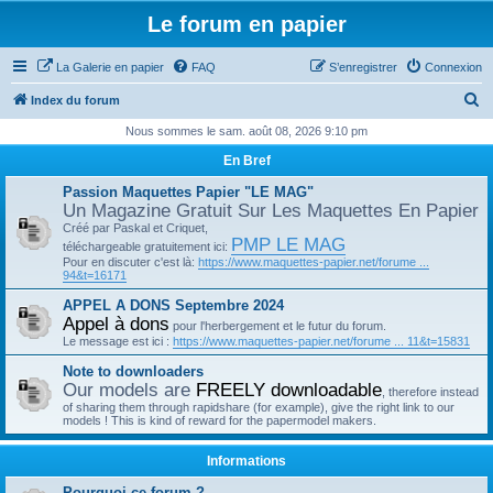
Le forum en papier
La Galerie en papier
FAQ
S’enregistrer
Connexion
R
Index du forum
e
Nous sommes le sam. août 08, 2026 9:10 pm
c
En Bref
h
Passion Maquettes Papier "LE MAG"
e
Un Magazine Gratuit Sur Les Maquettes En Papier
Créé par Paskal et Criquet,
r
PMP LE MAG
téléchargeable gratuitement ici:
c
Pour en discuter c'est là:
https://www.maquettes-papier.net/forume ...
94&t=16171
h
APPEL A DONS Septembre 2024
e
Appel à dons
pour l'herbergement et le futur du forum.
r
Le message est ici :
https://www.maquettes-papier.net/forume ... 11&t=15831
Note to downloaders
Our models are
FREELY downloadable
, therefore instead
of sharing them through rapidshare (for example), give the right link to our
models ! This is kind of reward for the papermodel makers.
Informations
Pourquoi ce forum ?