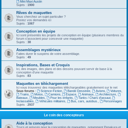
Mini Maxi Austin
Sujets :
1900
Rêves de maquettes
Vous cherchez un sujet particulier ?
Postez vos demandes ici
Sujets :
1067
Conception en équipe
Ici sont présentés les projets de conception en équipe (plusieurs membres du
forum s'associent pour concevoir une maquette)
Sujets :
38
Assemblages mystérieux
Faites durer le suspens de votre assemblage.
Sujets :
49
Inspirations, Bases et Croquis
Ici, des images, des plans et des dessins pouvant servir de base à la
conception d'une maquette
Sujets :
83
Maquettes en téléchargement
Ici vous trouverez des maquettes téléchargeables gratuitement sur le net
Sous-forums :
Science-Fiction
,
Bande Dessinée
,
Avions
,
Voitures
,
Trains
,
Motos
,
Camions
,
Espace
,
Animaux
,
Architecture
,
Bateaux
,
Meubles
,
Pour les enfants
,
Tanks / Chars d'assaut
,
Inclassables
,
Véhicules militaires
,
Bus, cars, autobus.
,
Personnages
Sujets :
2937
Le coin des concepteurs
Aide à la conception
Trucs et astuces pour la conception de maquettes, notamment Pepakura et