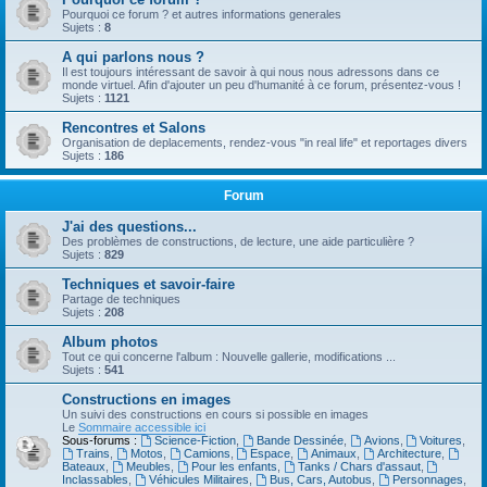
Pourquoi ce forum ? et autres informations generales
Sujets :
8
A qui parlons nous ?
Il est toujours intéressant de savoir à qui nous nous adressons dans ce
monde virtuel. Afin d'ajouter un peu d'humanité à ce forum, présentez-vous !
Sujets :
1121
Rencontres et Salons
Organisation de deplacements, rendez-vous "in real life" et reportages divers
Sujets :
186
Forum
J'ai des questions...
Des problèmes de constructions, de lecture, une aide particulière ?
Sujets :
829
Techniques et savoir-faire
Partage de techniques
Sujets :
208
Album photos
Tout ce qui concerne l'album : Nouvelle gallerie, modifications ...
Sujets :
541
Constructions en images
Un suivi des constructions en cours si possible en images
Le
Sommaire accessible ici
Sous-forums :
Science-Fiction
,
Bande Dessinée
,
Avions
,
Voitures
,
Trains
,
Motos
,
Camions
,
Espace
,
Animaux
,
Architecture
,
Bateaux
,
Meubles
,
Pour les enfants
,
Tanks / Chars d'assaut
,
Inclassables
,
Véhicules Militaires
,
Bus, Cars, Autobus
,
Personnages
,