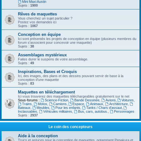
Mini Maxi Austin
Sujets :
1900
Rêves de maquettes
Vous cherchez un sujet particulier ?
Postez vos demandes ici
Sujets :
1067
Conception en équipe
Ici sont présentés les projets de conception en équipe (plusieurs membres du
forum s'associent pour concevoir une maquette)
Sujets :
38
Assemblages mystérieux
Faites durer le suspens de votre assemblage.
Sujets :
49
Inspirations, Bases et Croquis
Ici, des images, des plans et des dessins pouvant servir de base à la
conception d'une maquette
Sujets :
83
Maquettes en téléchargement
Ici vous trouverez des maquettes téléchargeables gratuitement sur le net
Sous-forums :
Science-Fiction
,
Bande Dessinée
,
Avions
,
Voitures
,
Trains
,
Motos
,
Camions
,
Espace
,
Animaux
,
Architecture
,
Bateaux
,
Meubles
,
Pour les enfants
,
Tanks / Chars d'assaut
,
Inclassables
,
Véhicules militaires
,
Bus, cars, autobus.
,
Personnages
Sujets :
2937
Le coin des concepteurs
Aide à la conception
Trucs et astuces pour la conception de maquettes, notamment Pepakura et