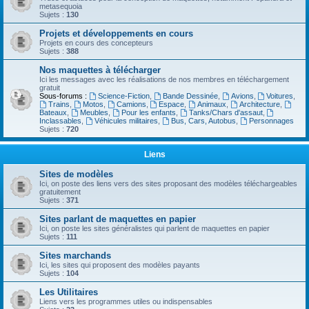
metasequoia
Sujets :
130
Projets et développements en cours
Projets en cours des concepteurs
Sujets :
388
Nos maquettes à télécharger
Ici les messages avec les réalisations de nos membres en téléchargement
gratuit
Sous-forums :
Science-Fiction
,
Bande Dessinée
,
Avions
,
Voitures
,
Trains
,
Motos
,
Camions
,
Espace
,
Animaux
,
Architecture
,
Bateaux
,
Meubles
,
Pour les enfants
,
Tanks/Chars d'assaut
,
Inclassables
,
Véhicules militaires
,
Bus, Cars, Autobus
,
Personnages
Sujets :
720
Liens
Sites de modèles
Ici, on poste des liens vers des sites proposant des modèles téléchargeables
gratuitement
Sujets :
371
Sites parlant de maquettes en papier
Ici, on poste les sites généralistes qui parlent de maquettes en papier
Sujets :
111
Sites marchands
Ici, les sites qui proposent des modèles payants
Sujets :
104
Les Utilitaires
Liens vers les programmes utiles ou indispensables