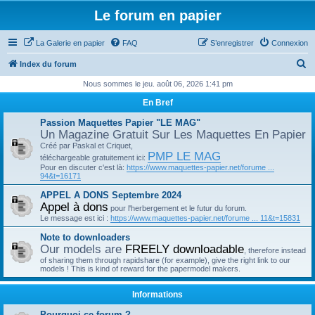
Le forum en papier
La Galerie en papier
FAQ
S’enregistrer
Connexion
R
Index du forum
e
Nous sommes le jeu. août 06, 2026 1:41 pm
c
En Bref
h
Passion Maquettes Papier "LE MAG"
e
Un Magazine Gratuit Sur Les Maquettes En Papier
Créé par Paskal et Criquet,
r
PMP LE MAG
téléchargeable gratuitement ici:
c
Pour en discuter c'est là:
https://www.maquettes-papier.net/forume ...
94&t=16171
h
APPEL A DONS Septembre 2024
e
Appel à dons
pour l'herbergement et le futur du forum.
r
Le message est ici :
https://www.maquettes-papier.net/forume ... 11&t=15831
Note to downloaders
Our models are
FREELY downloadable
, therefore instead
of sharing them through rapidshare (for example), give the right link to our
models ! This is kind of reward for the papermodel makers.
Informations
Pourquoi ce forum ?