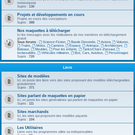
metasequoia
Sujets :
130
Projets et développements en cours
Projets en cours des concepteurs
Sujets :
388
Nos maquettes à télécharger
Ici les messages avec les réalisations de nos membres en téléchargement
gratuit
Sous-forums :
Science-Fiction
,
Bande Dessinée
,
Avions
,
Voitures
,
Trains
,
Motos
,
Camions
,
Espace
,
Animaux
,
Architecture
,
Bateaux
,
Meubles
,
Pour les enfants
,
Tanks/Chars d'assaut
,
Inclassables
,
Véhicules militaires
,
Bus, Cars, Autobus
,
Personnages
Sujets :
720
Liens
Sites de modèles
Ici, on poste des liens vers des sites proposant des modèles téléchargeables
gratuitement
Sujets :
371
Sites parlant de maquettes en papier
Ici, on poste les sites généralistes qui parlent de maquettes en papier
Sujets :
111
Sites marchands
Ici, les sites qui proposent des modèles payants
Sujets :
104
Les Utilitaires
Liens vers les programmes utiles ou indispensables