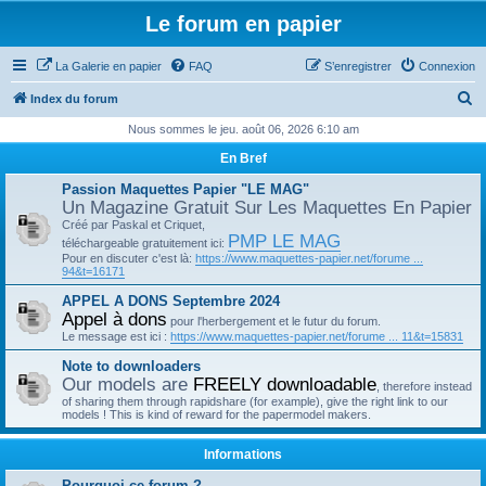
Le forum en papier
La Galerie en papier
FAQ
S’enregistrer
Connexion
R
Index du forum
e
Nous sommes le jeu. août 06, 2026 6:10 am
c
En Bref
h
Passion Maquettes Papier "LE MAG"
e
Un Magazine Gratuit Sur Les Maquettes En Papier
Créé par Paskal et Criquet,
r
PMP LE MAG
téléchargeable gratuitement ici:
c
Pour en discuter c'est là:
https://www.maquettes-papier.net/forume ...
94&t=16171
h
APPEL A DONS Septembre 2024
e
Appel à dons
pour l'herbergement et le futur du forum.
r
Le message est ici :
https://www.maquettes-papier.net/forume ... 11&t=15831
Note to downloaders
Our models are
FREELY downloadable
, therefore instead
of sharing them through rapidshare (for example), give the right link to our
models ! This is kind of reward for the papermodel makers.
Informations
Pourquoi ce forum ?