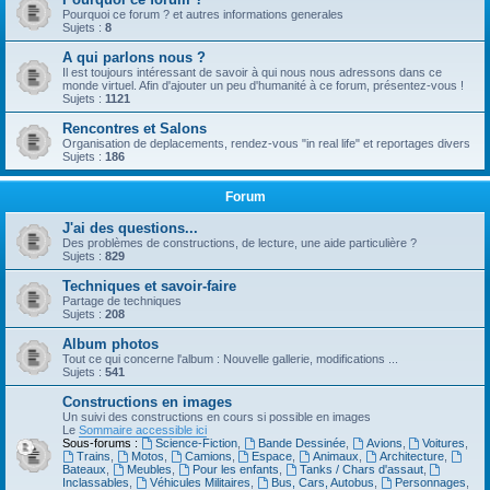
Pourquoi ce forum ? et autres informations generales
Sujets :
8
A qui parlons nous ?
Il est toujours intéressant de savoir à qui nous nous adressons dans ce
monde virtuel. Afin d'ajouter un peu d'humanité à ce forum, présentez-vous !
Sujets :
1121
Rencontres et Salons
Organisation de deplacements, rendez-vous "in real life" et reportages divers
Sujets :
186
Forum
J'ai des questions...
Des problèmes de constructions, de lecture, une aide particulière ?
Sujets :
829
Techniques et savoir-faire
Partage de techniques
Sujets :
208
Album photos
Tout ce qui concerne l'album : Nouvelle gallerie, modifications ...
Sujets :
541
Constructions en images
Un suivi des constructions en cours si possible en images
Le
Sommaire accessible ici
Sous-forums :
Science-Fiction
,
Bande Dessinée
,
Avions
,
Voitures
,
Trains
,
Motos
,
Camions
,
Espace
,
Animaux
,
Architecture
,
Bateaux
,
Meubles
,
Pour les enfants
,
Tanks / Chars d'assaut
,
Inclassables
,
Véhicules Militaires
,
Bus, Cars, Autobus
,
Personnages
,