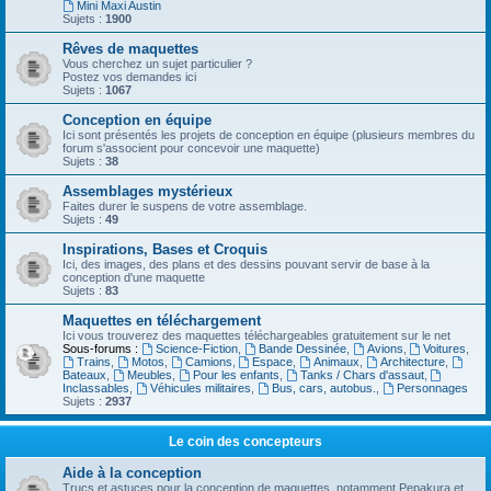
Mini Maxi Austin
Sujets :
1900
Rêves de maquettes
Vous cherchez un sujet particulier ?
Postez vos demandes ici
Sujets :
1067
Conception en équipe
Ici sont présentés les projets de conception en équipe (plusieurs membres du
forum s'associent pour concevoir une maquette)
Sujets :
38
Assemblages mystérieux
Faites durer le suspens de votre assemblage.
Sujets :
49
Inspirations, Bases et Croquis
Ici, des images, des plans et des dessins pouvant servir de base à la
conception d'une maquette
Sujets :
83
Maquettes en téléchargement
Ici vous trouverez des maquettes téléchargeables gratuitement sur le net
Sous-forums :
Science-Fiction
,
Bande Dessinée
,
Avions
,
Voitures
,
Trains
,
Motos
,
Camions
,
Espace
,
Animaux
,
Architecture
,
Bateaux
,
Meubles
,
Pour les enfants
,
Tanks / Chars d'assaut
,
Inclassables
,
Véhicules militaires
,
Bus, cars, autobus.
,
Personnages
Sujets :
2937
Le coin des concepteurs
Aide à la conception
Trucs et astuces pour la conception de maquettes, notamment Pepakura et