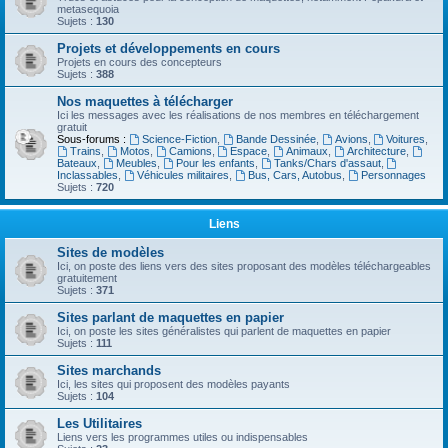
metasequoia
Sujets :
130
Projets et développements en cours
Projets en cours des concepteurs
Sujets :
388
Nos maquettes à télécharger
Ici les messages avec les réalisations de nos membres en téléchargement
gratuit
Sous-forums :
Science-Fiction
,
Bande Dessinée
,
Avions
,
Voitures
,
Trains
,
Motos
,
Camions
,
Espace
,
Animaux
,
Architecture
,
Bateaux
,
Meubles
,
Pour les enfants
,
Tanks/Chars d'assaut
,
Inclassables
,
Véhicules militaires
,
Bus, Cars, Autobus
,
Personnages
Sujets :
720
Liens
Sites de modèles
Ici, on poste des liens vers des sites proposant des modèles téléchargeables
gratuitement
Sujets :
371
Sites parlant de maquettes en papier
Ici, on poste les sites généralistes qui parlent de maquettes en papier
Sujets :
111
Sites marchands
Ici, les sites qui proposent des modèles payants
Sujets :
104
Les Utilitaires
Liens vers les programmes utiles ou indispensables