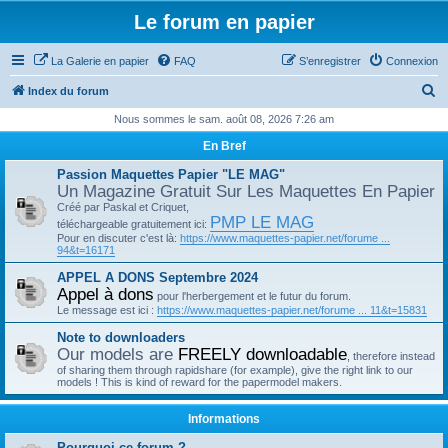
Le forum en papier
La Galerie en papier
FAQ
S’enregistrer
Connexion
R
Index du forum
e
Nous sommes le sam. août 08, 2026 7:26 am
c
En Bref
h
Passion Maquettes Papier "LE MAG"
e
Un Magazine Gratuit Sur Les Maquettes En Papier
Créé par Paskal et Criquet,
r
PMP LE MAG
téléchargeable gratuitement ici:
c
Pour en discuter c'est là:
https://www.maquettes-papier.net/forume ...
94&t=16171
h
APPEL A DONS Septembre 2024
e
Appel à dons
pour l'herbergement et le futur du forum.
r
Le message est ici :
https://www.maquettes-papier.net/forume ... 11&t=15831
Note to downloaders
Our models are
FREELY downloadable
, therefore instead
of sharing them through rapidshare (for example), give the right link to our
models ! This is kind of reward for the papermodel makers.
Informations
Pourquoi ce forum ?