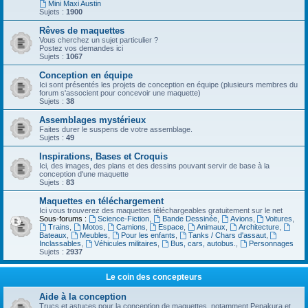
Mini Maxi Austin
Sujets :
1900
Rêves de maquettes
Vous cherchez un sujet particulier ?
Postez vos demandes ici
Sujets :
1067
Conception en équipe
Ici sont présentés les projets de conception en équipe (plusieurs membres du
forum s'associent pour concevoir une maquette)
Sujets :
38
Assemblages mystérieux
Faites durer le suspens de votre assemblage.
Sujets :
49
Inspirations, Bases et Croquis
Ici, des images, des plans et des dessins pouvant servir de base à la
conception d'une maquette
Sujets :
83
Maquettes en téléchargement
Ici vous trouverez des maquettes téléchargeables gratuitement sur le net
Sous-forums :
Science-Fiction
,
Bande Dessinée
,
Avions
,
Voitures
,
Trains
,
Motos
,
Camions
,
Espace
,
Animaux
,
Architecture
,
Bateaux
,
Meubles
,
Pour les enfants
,
Tanks / Chars d'assaut
,
Inclassables
,
Véhicules militaires
,
Bus, cars, autobus.
,
Personnages
Sujets :
2937
Le coin des concepteurs
Aide à la conception
Trucs et astuces pour la conception de maquettes, notamment Pepakura et