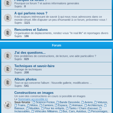
Pourquoi ce forum ? et autres informations generales
Sujets :
8
A qui parlons nous ?
Il est toujours intéressant de savoir à qui nous nous adressons dans ce
monde virtuel. Afin d'ajouter un peu d'humanité à ce forum, présentez-vous !
Sujets :
1121
Rencontres et Salons
Organisation de deplacements, rendez-vous "in real life" et reportages divers
Sujets :
186
Forum
J'ai des questions...
Des problèmes de constructions, de lecture, une aide particulière ?
Sujets :
829
Techniques et savoir-faire
Partage de techniques
Sujets :
208
Album photos
Tout ce qui concerne l'album : Nouvelle gallerie, modifications ...
Sujets :
541
Constructions en images
Un suivi des constructions en cours si possible en images
Le
Sommaire accessible ici
Sous-forums :
Science-Fiction
,
Bande Dessinée
,
Avions
,
Voitures
,
Trains
,
Motos
,
Camions
,
Espace
,
Animaux
,
Architecture
,
Bateaux
,
Meubles
,
Pour les enfants
,
Tanks / Chars d'assaut
,
Inclassables
,
Véhicules Militaires
,
Bus, Cars, Autobus
,
Personnages
,