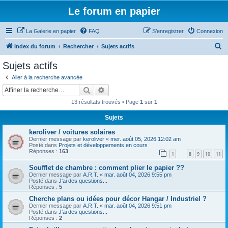
Le forum en papier
La Galerie en papier
FAQ
S’enregistrer
Connexion
R
Index du forum
Rechercher
Sujets actifs
e
Sujets actifs
c
Aller à la recherche avancée
h
Rechercher
Recherche avancée
e
13 résultats trouvés • Page
1
sur
1
r
Sujets
c
keroliver / voitures solaires
h
Dernier message par
keroliver
«
mer. août 05, 2026 12:02 am
e
Posté dans
Projets et développements en cours
Réponses :
163
1
8
9
10
11
…
r
Soufflet de chambre : comment plier le papier ??
Dernier message par
A.R.T.
«
mar. août 04, 2026 9:55 pm
Posté dans
J'ai des questions...
Réponses :
5
Cherche plans ou idées pour décor Hangar / Industriel ?
Dernier message par
A.R.T.
«
mar. août 04, 2026 9:51 pm
Posté dans
J'ai des questions...
Réponses :
2