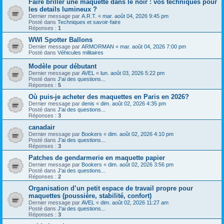
Faire briller une maquette dans le noir : vos techniques pour
les details lumineux ?
Dernier message par
A.R.T.
«
mar. août 04, 2026 9:45 pm
Posté dans
Techniques et savoir-faire
Réponses :
1
WWI Spotter Ballons
Dernier message par
ARMORMAN
«
mar. août 04, 2026 7:00 pm
Posté dans
Véhicules militaires
Modèle pour débutant
Dernier message par
AVEL
«
lun. août 03, 2026 5:22 pm
Posté dans
J'ai des questions...
Réponses :
5
Où puis-je acheter des maquettes en Paris en 2026?
Dernier message par
denis
«
dim. août 02, 2026 4:35 pm
Posté dans
J'ai des questions...
Réponses :
3
canadair
Dernier message par
Bookers
«
dim. août 02, 2026 4:10 pm
Posté dans
J'ai des questions...
Réponses :
3
Patches de gendarmerie en maquette papier
Dernier message par
Bookers
«
dim. août 02, 2026 3:56 pm
Posté dans
J'ai des questions...
Réponses :
2
Organisation d’un petit espace de travail propre pour
maquettes (poussière, stabilité, confort)
Dernier message par
AVEL
«
dim. août 02, 2026 11:27 am
Posté dans
J'ai des questions...
Réponses :
3