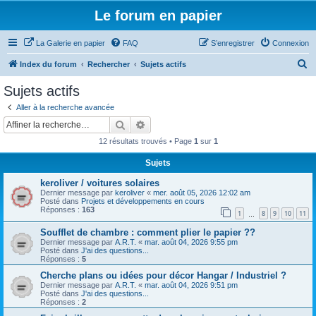
Le forum en papier
La Galerie en papier
FAQ
S’enregistrer
Connexion
R
Index du forum
Rechercher
Sujets actifs
e
Sujets actifs
c
Aller à la recherche avancée
h
Rechercher
Recherche avancée
e
12 résultats trouvés • Page
1
sur
1
r
Sujets
c
keroliver / voitures solaires
h
Dernier message par
keroliver
«
mer. août 05, 2026 12:02 am
e
Posté dans
Projets et développements en cours
Réponses :
163
1
8
9
10
11
…
r
Soufflet de chambre : comment plier le papier ??
Dernier message par
A.R.T.
«
mar. août 04, 2026 9:55 pm
Posté dans
J'ai des questions...
Réponses :
5
Cherche plans ou idées pour décor Hangar / Industriel ?
Dernier message par
A.R.T.
«
mar. août 04, 2026 9:51 pm
Posté dans
J'ai des questions...
Réponses :
2