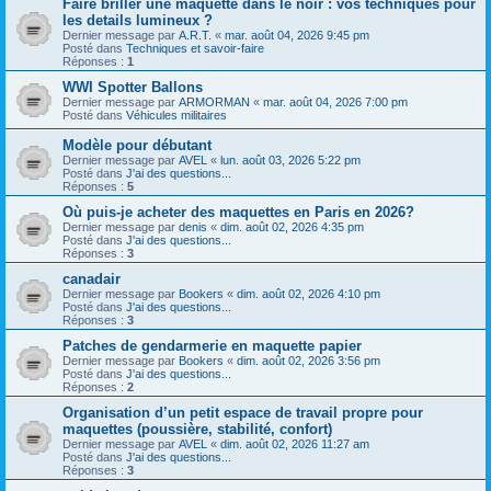
Faire briller une maquette dans le noir : vos techniques pour
les details lumineux ?
Dernier message par
A.R.T.
«
mar. août 04, 2026 9:45 pm
Posté dans
Techniques et savoir-faire
Réponses :
1
WWI Spotter Ballons
Dernier message par
ARMORMAN
«
mar. août 04, 2026 7:00 pm
Posté dans
Véhicules militaires
Modèle pour débutant
Dernier message par
AVEL
«
lun. août 03, 2026 5:22 pm
Posté dans
J'ai des questions...
Réponses :
5
Où puis-je acheter des maquettes en Paris en 2026?
Dernier message par
denis
«
dim. août 02, 2026 4:35 pm
Posté dans
J'ai des questions...
Réponses :
3
canadair
Dernier message par
Bookers
«
dim. août 02, 2026 4:10 pm
Posté dans
J'ai des questions...
Réponses :
3
Patches de gendarmerie en maquette papier
Dernier message par
Bookers
«
dim. août 02, 2026 3:56 pm
Posté dans
J'ai des questions...
Réponses :
2
Organisation d’un petit espace de travail propre pour
maquettes (poussière, stabilité, confort)
Dernier message par
AVEL
«
dim. août 02, 2026 11:27 am
Posté dans
J'ai des questions...
Réponses :
3