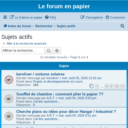
Le forum en papier
La Galerie en papier
FAQ
S’enregistrer
Connexion
R
Index du forum
Rechercher
Sujets actifs
e
Sujets actifs
c
Aller à la recherche avancée
h
Rechercher
Recherche avancée
e
11 résultats trouvés • Page
1
sur
1
r
Sujets
c
keroliver / voitures solaires
h
Dernier message par
keroliver
«
mer. août 05, 2026 12:02 am
e
Posté dans
Projets et développements en cours
Réponses :
163
1
8
9
10
11
…
r
Soufflet de chambre : comment plier le papier ??
Dernier message par
A.R.T.
«
mar. août 04, 2026 9:55 pm
Posté dans
J'ai des questions...
Réponses :
5
Cherche plans ou idées pour décor Hangar / Industriel ?
Dernier message par
A.R.T.
«
mar. août 04, 2026 9:51 pm
Posté dans
J'ai des questions...
Réponses :
2