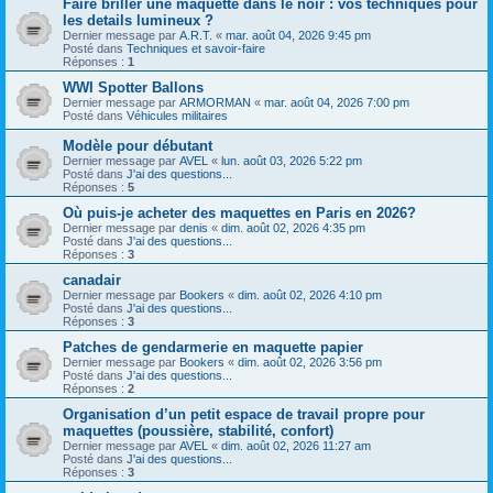
Faire briller une maquette dans le noir : vos techniques pour
les details lumineux ?
Dernier message par
A.R.T.
«
mar. août 04, 2026 9:45 pm
Posté dans
Techniques et savoir-faire
Réponses :
1
WWI Spotter Ballons
Dernier message par
ARMORMAN
«
mar. août 04, 2026 7:00 pm
Posté dans
Véhicules militaires
Modèle pour débutant
Dernier message par
AVEL
«
lun. août 03, 2026 5:22 pm
Posté dans
J'ai des questions...
Réponses :
5
Où puis-je acheter des maquettes en Paris en 2026?
Dernier message par
denis
«
dim. août 02, 2026 4:35 pm
Posté dans
J'ai des questions...
Réponses :
3
canadair
Dernier message par
Bookers
«
dim. août 02, 2026 4:10 pm
Posté dans
J'ai des questions...
Réponses :
3
Patches de gendarmerie en maquette papier
Dernier message par
Bookers
«
dim. août 02, 2026 3:56 pm
Posté dans
J'ai des questions...
Réponses :
2
Organisation d’un petit espace de travail propre pour
maquettes (poussière, stabilité, confort)
Dernier message par
AVEL
«
dim. août 02, 2026 11:27 am
Posté dans
J'ai des questions...
Réponses :
3