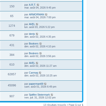
par
A.R.T.
150
mar. août 04, 2026 9:45 pm
par
ARMORMAN
65
mar. août 04, 2026 7:00 pm
par
AVEL
1274
lun. août 03, 2026 5:22 pm
par
denis
679
dim. août 02, 2026 4:35 pm
par
Bookers
431
dim. août 02, 2026 4:10 pm
par
Bookers
384
dim. août 02, 2026 3:56 pm
par
AVEL
610
dim. août 02, 2026 11:27 am
par
Carmaq
62857
dim. août 02, 2026 10:25 am
par
paperman69
45096
sam. août 01, 2026 6:49 pm
par
Spitfire Steiermark
907
ven. juil. 31, 2026 12:02 pm
13 résultats trouvés • Page
1
sur
1