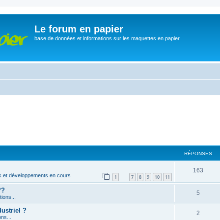
Le forum en papier
base de données et informations sur les maquettes en papier
RÉPONSES
163
s et développements en cours
1
7
8
9
10
11
…
??
5
ions...
ustriel ?
2
ons...