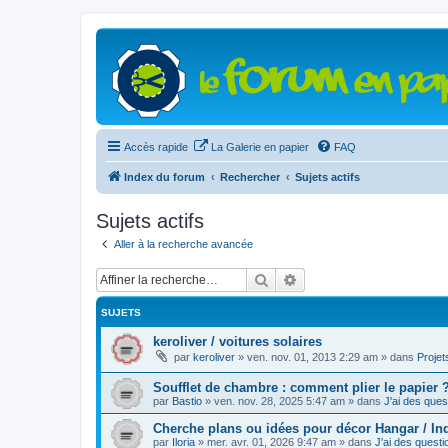
Accès rapide
La Galerie en papier
FAQ
Index du forum
Rechercher
Sujets actifs
Sujets actifs
Aller à la recherche avancée
Rechercher
Recherche avancée
SUJETS
keroliver / voitures solaires
par
keroliver
»
ven. nov. 01, 2013 2:29 am
» dans
Projet
Soufflet de chambre : comment plier le papier 
par
Bastio
»
ven. nov. 28, 2025 5:47 am
» dans
J'ai des quest
Cherche plans ou idées pour décor Hangar / Ind
par
Iloria
»
mer. avr. 01, 2026 9:47 am
» dans
J'ai des questi