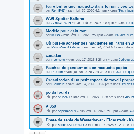
Faire briller une maquette dans le noir : vos t
par
RemiP47
»
sam. juil. 25, 2026 4:24 pm
» dans
Techniques
WWI Spotter Ballons
par
ARMORMAN
»
mar. août 04, 2026 7:00 pm
» dans
Véhicu
Modèle pour débutant
par
louiss
»
mar. févr. 10, 2026 2:59 pm
» dans
J'ai des quest
Où puis-je acheter des maquettes en Paris en 
par
PatronSaintOfPaper
»
ven. avr. 24, 2026 5:17 am
» dan
canadair
par
machotte
»
ven. avr. 17, 2026 3:28 pm
» dans
J'ai des qu
Patches de gendarmerie en maquette papier
par
Preston
»
ven. juin 05, 2026 7:29 am
» dans
J'ai des ques
Organisation d’un petit espace de travail propre
par
Claudelle
»
sam. avr. 04, 2026 10:26 pm
» dans
J'ai des 
poids lourds
par
bruno69
»
mar. avr. 16, 2024 11:38 am
» dans
Album
A 350
par
paperman69
»
dim. avr. 02, 2023 7:19 pm
» dans
Av
Phare de sable de Westerhever - Eiderstedt - Kar
par
Spitfire Steiermark
»
mar. mai 19, 2026 7:12 am
» da