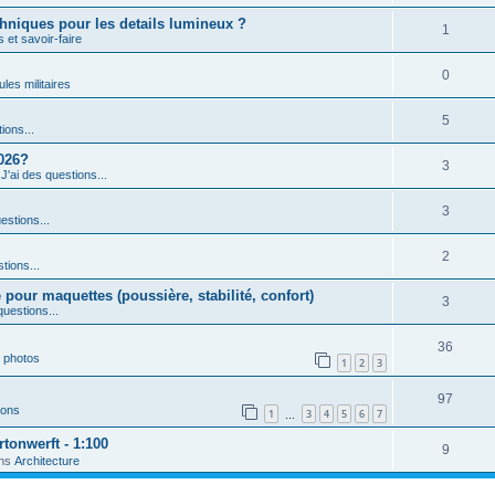
echniques pour les details lumineux ?
1
 et savoir-faire
0
les militaires
5
ions...
2026?
3
s
J'ai des questions...
3
estions...
2
tions...
 pour maquettes (poussière, stabilité, confort)
3
questions...
36
 photos
1
2
3
97
ions
1
3
4
5
6
7
…
tonwerft - 1:100
9
ns
Architecture