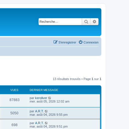
Rechercher
Recherche avancé
S’enregistrer
Connexion
13 résultats trouvés • Page
1
sur
1
VUES
DERNIER MESSAGE
par
keroliver
87883
mer. août 05, 2026 12:02 am
par
A.R.T.
5050
mar. août 04, 2026 9:55 pm
par
A.R.T.
698
mar. août 04, 2026 9:51 pm