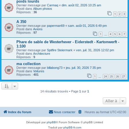
poids lourds
Dernier message par
Carmaq
«
dim. août 02, 2026 10:25 am
Posté dans
Album photos
Réponses :
36
1
2
3
A 350
Dernier message par
paperman69
«
sam. août 01, 2026 6:49 pm
Posté dans
Avions
Réponses :
97
1
4
5
6
7
…
Phare de sable de Westerhever - Eiderstedt - Kartonwerft -
1:100
Dernier message par
Spitfire Steiermark
«
ven. juil. 31, 2026 12:02 pm
Posté dans
Architecture
Réponses :
9
ma collection
Dernier message par
billabong73
«
jeu. juil. 30, 2026 7:35 pm
Posté dans
Voitures
Réponses :
401
1
24
25
26
27
…
14 résultats trouvés • Page
1
sur
1
Aller à
Index du forum
Nous contacter
Heures au format
UTC+02:00
Développé par
phpBB
® Forum Software © phpBB Limited
Traduit par
phpBB-fr.com