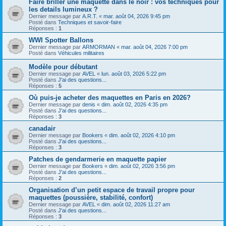
Faire briller une maquette dans le noir : vos techniques pour
les details lumineux ?
Dernier message par
A.R.T.
«
mar. août 04, 2026 9:45 pm
Posté dans
Techniques et savoir-faire
Réponses :
1
WWI Spotter Ballons
Dernier message par
ARMORMAN
«
mar. août 04, 2026 7:00 pm
Posté dans
Véhicules militaires
Modèle pour débutant
Dernier message par
AVEL
«
lun. août 03, 2026 5:22 pm
Posté dans
J'ai des questions...
Réponses :
5
Où puis-je acheter des maquettes en Paris en 2026?
Dernier message par
denis
«
dim. août 02, 2026 4:35 pm
Posté dans
J'ai des questions...
Réponses :
3
canadair
Dernier message par
Bookers
«
dim. août 02, 2026 4:10 pm
Posté dans
J'ai des questions...
Réponses :
3
Patches de gendarmerie en maquette papier
Dernier message par
Bookers
«
dim. août 02, 2026 3:56 pm
Posté dans
J'ai des questions...
Réponses :
2
Organisation d’un petit espace de travail propre pour
maquettes (poussière, stabilité, confort)
Dernier message par
AVEL
«
dim. août 02, 2026 11:27 am
Posté dans
J'ai des questions...
Réponses :
3