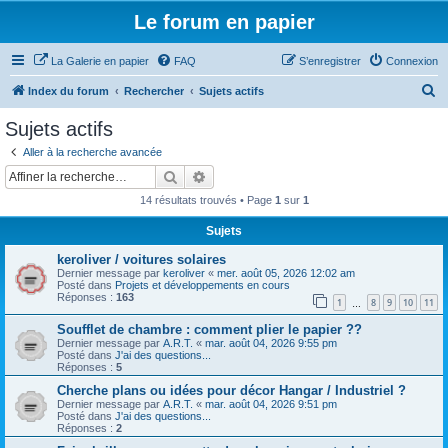
Le forum en papier
La Galerie en papier
FAQ
S’enregistrer
Connexion
R
Index du forum
Rechercher
Sujets actifs
e
Sujets actifs
c
Aller à la recherche avancée
h
Rechercher
Recherche avancée
e
14 résultats trouvés • Page
1
sur
1
r
Sujets
c
keroliver / voitures solaires
h
Dernier message par
keroliver
«
mer. août 05, 2026 12:02 am
e
Posté dans
Projets et développements en cours
Réponses :
163
1
8
9
10
11
…
r
Soufflet de chambre : comment plier le papier ??
Dernier message par
A.R.T.
«
mar. août 04, 2026 9:55 pm
Posté dans
J'ai des questions...
Réponses :
5
Cherche plans ou idées pour décor Hangar / Industriel ?
Dernier message par
A.R.T.
«
mar. août 04, 2026 9:51 pm
Posté dans
J'ai des questions...
Réponses :
2