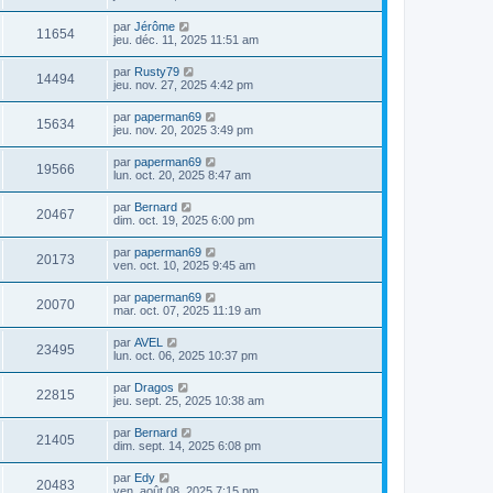
par
Jérôme
11654
jeu. déc. 11, 2025 11:51 am
par
Rusty79
14494
jeu. nov. 27, 2025 4:42 pm
par
paperman69
15634
jeu. nov. 20, 2025 3:49 pm
par
paperman69
19566
lun. oct. 20, 2025 8:47 am
par
Bernard
20467
dim. oct. 19, 2025 6:00 pm
par
paperman69
20173
ven. oct. 10, 2025 9:45 am
par
paperman69
20070
mar. oct. 07, 2025 11:19 am
par
AVEL
23495
lun. oct. 06, 2025 10:37 pm
par
Dragos
22815
jeu. sept. 25, 2025 10:38 am
par
Bernard
21405
dim. sept. 14, 2025 6:08 pm
par
Edy
20483
ven. août 08, 2025 7:15 pm