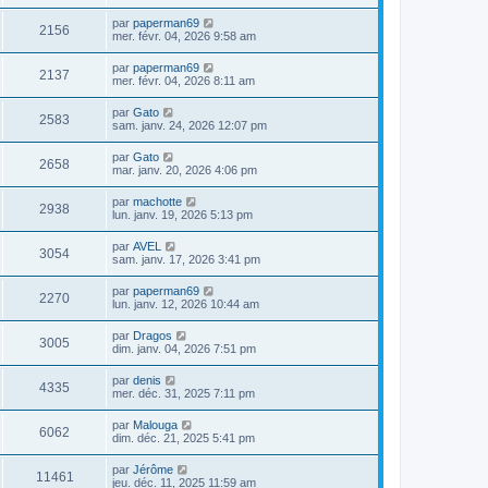
par
paperman69
2156
mer. févr. 04, 2026 9:58 am
par
paperman69
2137
mer. févr. 04, 2026 8:11 am
par
Gato
2583
sam. janv. 24, 2026 12:07 pm
par
Gato
2658
mar. janv. 20, 2026 4:06 pm
par
machotte
2938
lun. janv. 19, 2026 5:13 pm
par
AVEL
3054
sam. janv. 17, 2026 3:41 pm
par
paperman69
2270
lun. janv. 12, 2026 10:44 am
par
Dragos
3005
dim. janv. 04, 2026 7:51 pm
par
denis
4335
mer. déc. 31, 2025 7:11 pm
par
Malouga
6062
dim. déc. 21, 2025 5:41 pm
par
Jérôme
11461
jeu. déc. 11, 2025 11:59 am