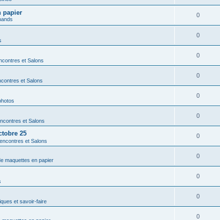
n papier
0
hands
0
s
0
contres et Salons
0
contres et Salons
0
photos
0
ncontres et Salons
ctobre 25
0
encontres et Salons
0
 de maquettes en papier
0
s
0
ques et savoir-faire
0