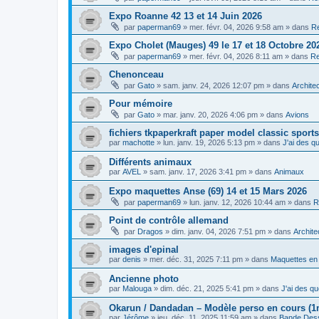
Expo Roanne 42 13 et 14 Juin 2026
par
paperman69
»
mer. févr. 04, 2026 9:58 am
» dans
Re
Expo Cholet (Mauges) 49 le 17 et 18 Octobre 20
par
paperman69
»
mer. févr. 04, 2026 8:11 am
» dans
Re
Chenonceau
par
Gato
»
sam. janv. 24, 2026 12:07 pm
» dans
Archite
Pour mémoire
par
Gato
»
mar. janv. 20, 2026 4:06 pm
» dans
Avions
fichiers tkpaperkraft paper model classic sports
par
machotte
»
lun. janv. 19, 2026 5:13 pm
» dans
J'ai des qu
Différents animaux
par
AVEL
»
sam. janv. 17, 2026 3:41 pm
» dans
Animaux
Expo maquettes Anse (69) 14 et 15 Mars 2026
par
paperman69
»
lun. janv. 12, 2026 10:44 am
» dans
R
Point de contrôle allemand
par
Dragos
»
dim. janv. 04, 2026 7:51 pm
» dans
Archite
images d'epinal
par
denis
»
mer. déc. 31, 2025 7:11 pm
» dans
Maquettes en
Ancienne photo
par
Malouga
»
dim. déc. 21, 2025 5:41 pm
» dans
J'ai des qu
Okarun / Dandadan – Modèle perso en cours (1
par
Jérôme
»
jeu. déc. 11, 2025 11:59 am
» dans
Bande Des