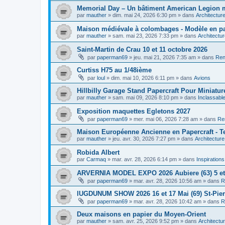
Memorial Day – Un bâtiment American Legion min
par
mauther
»
dim. mai 24, 2026 6:30 pm
» dans
Architectur
Maison médiévale à colombages - Modèle en pap
par
mauther
»
sam. mai 23, 2026 7:33 pm
» dans
Architectu
Saint-Martin de Crau 10 et 11 octobre 2026
par
paperman69
»
jeu. mai 21, 2026 7:35 am
» dans
Ren
Curtiss H75 au 1/48ième
par
loul
»
dim. mai 10, 2026 6:11 pm
» dans
Avions
Hillbilly Garage Stand Papercraft Pour Miniatur
par
mauther
»
sam. mai 09, 2026 8:10 pm
» dans
Inclassabl
Exposition maquettes Egletons 2027
par
paperman69
»
mer. mai 06, 2026 7:28 am
» dans
Re
Maison Européenne Ancienne en Papercraft - Te
par
mauther
»
jeu. avr. 30, 2026 7:27 pm
» dans
Architecture
Robida Albert
par
Carmaq
»
mar. avr. 28, 2026 6:14 pm
» dans
Inspiration
ARVERNIA MODEL EXPO 2026 Aubiere (63) 5 et
par
paperman69
»
mar. avr. 28, 2026 10:56 am
» dans
R
lUGDUNUM SHOW 2026 16 et 17 Mai (69) St-Pie
par
paperman69
»
mar. avr. 28, 2026 10:42 am
» dans
R
Deux maisons en papier du Moyen-Orient
par
mauther
»
sam. avr. 25, 2026 9:52 pm
» dans
Architectu