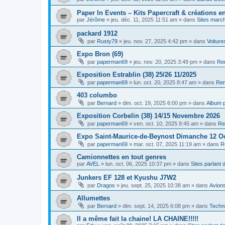
Paper In Events – Kits Papercraft & créations e
par
Jérôme
»
jeu. déc. 11, 2025 11:51 am
» dans
Sites marc
packard 1912
par
Rusty79
»
jeu. nov. 27, 2025 4:42 pm
» dans
Voiture
Expo Bron (69)
par
paperman69
»
jeu. nov. 20, 2025 3:49 pm
» dans
Ren
Exposition Estrablin (38) 25/26 11/2025
par
paperman69
»
lun. oct. 20, 2025 8:47 am
» dans
Ren
403 columbo
par
Bernard
»
dim. oct. 19, 2025 6:00 pm
» dans
Album 
Exposition Corbelin (38) 14/15 Novembre 2026
par
paperman69
»
ven. oct. 10, 2025 9:45 am
» dans
Re
Expo Saint-Maurice-de-Beynost Dimanche 12 O
par
paperman69
»
mar. oct. 07, 2025 11:19 am
» dans
R
Camionnettes en tout genres
par
AVEL
»
lun. oct. 06, 2025 10:37 pm
» dans
Sites parlant
Junkers EF 128 et Kyushu J7W2
par
Dragos
»
jeu. sept. 25, 2025 10:38 am
» dans
Avion
Allumettes
par
Bernard
»
dim. sept. 14, 2025 6:08 pm
» dans
Techni
Il a même fait la chaine! LA CHAINE!!!!!