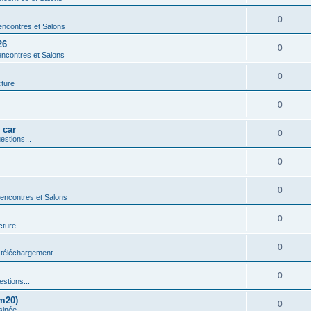
0
ncontres et Salons
26
0
ncontres et Salons
0
cture
0
 car
0
estions...
0
0
encontres et Salons
0
cture
0
 téléchargement
0
estions...
m20)
0
sinée