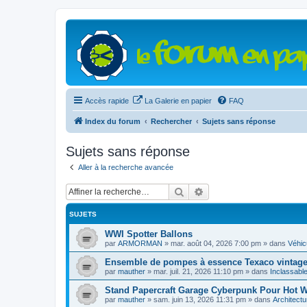
Accès rapide
La Galerie en papier
FAQ
Index du forum
Rechercher
Sujets sans réponse
Sujets sans réponse
Aller à la recherche avancée
Rechercher
Recherche avancée
SUJETS
WWI Spotter Ballons
par
ARMORMAN
»
mar. août 04, 2026 7:00 pm
» dans
Véhicu
Ensemble de pompes à essence Texaco vintage 
par
mauther
»
mar. juil. 21, 2026 11:10 pm
» dans
Inclassabl
Stand Papercraft Garage Cyberpunk Pour Hot Wh
par
mauther
»
sam. juin 13, 2026 11:31 pm
» dans
Architectu