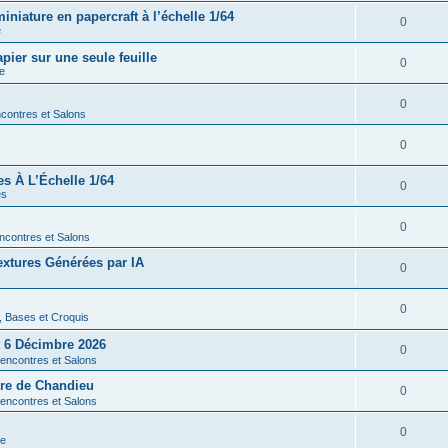
iature en papercraft à l’échelle 1/64
0
e
ier sur une seule feuille
0
re
0
contres et Salons
0
es À L’Échelle 1/64
0
es
0
ncontres et Salons
xtures Générées par IA
0
0
s, Bases et Croquis
 6 Décimbre 2026
0
encontres et Salons
rre de Chandieu
0
encontres et Salons
0
re