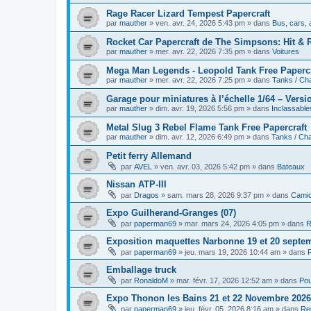
Rage Racer Lizard Tempest Papercraft
par
mauther
»
ven. avr. 24, 2026 5:43 pm
» dans
Bus, cars, 
Rocket Car Papercraft de The Simpsons: Hit & 
par
mauther
»
mer. avr. 22, 2026 7:35 pm
» dans
Voitures
Mega Man Legends - Leopold Tank Free Papercr
par
mauther
»
mer. avr. 22, 2026 7:25 pm
» dans
Tanks / Ch
Garage pour miniatures à l’échelle 1/64 – Vers
par
mauther
»
dim. avr. 19, 2026 5:56 pm
» dans
Inclassable
Metal Slug 3 Rebel Flame Tank Free Papercraft
par
mauther
»
dim. avr. 12, 2026 6:49 pm
» dans
Tanks / Cha
Petit ferry Allemand
par
AVEL
»
ven. avr. 03, 2026 5:42 pm
» dans
Bateaux
Nissan ATP-III
par
Dragos
»
sam. mars 28, 2026 9:37 pm
» dans
Cami
Expo Guilherand-Granges (07)
par
paperman69
»
mar. mars 24, 2026 4:05 pm
» dans
R
Exposition maquettes Narbonne 19 et 20 septe
par
paperman69
»
jeu. mars 19, 2026 10:44 am
» dans
Emballage truck
par
RonaldoM
»
mar. févr. 17, 2026 12:52 am
» dans
Pou
Expo Thonon les Bains 21 et 22 Novembre 2026
par
paperman69
»
jeu. févr. 05, 2026 8:16 am
» dans
Re