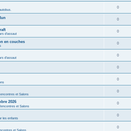
0
autobus.
Run
0
aft
0
ars d'assaut
ion en couches
0
s
0
rs d'assaut
0
0
ons
0
encontres et Salons
mbre 2026
0
Rencontres et Salons
0
r les enfants
0
ncontres et Salons