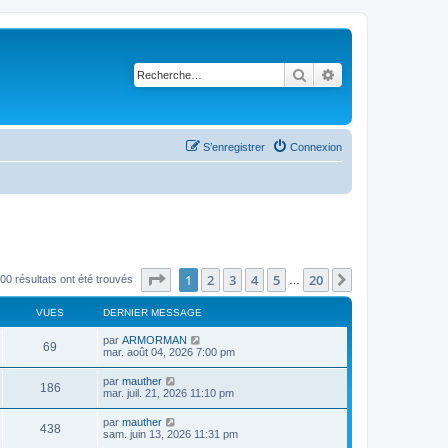
Rechercher
Recherche avancé
S’enregistrer
Connexion
Page
1
sur
20
1
2
3
4
5
20
Suivante
00 résultats ont été trouvés
…
VUES
DERNIER MESSAGE
par
ARMORMAN
69
mar. août 04, 2026 7:00 pm
par
mauther
186
mar. juil. 21, 2026 11:10 pm
par
mauther
438
sam. juin 13, 2026 11:31 pm