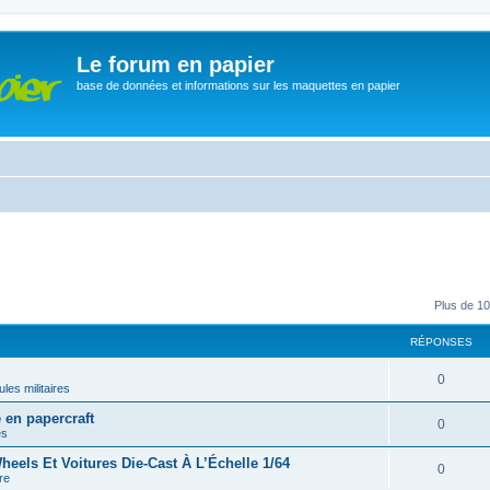
Le forum en papier
base de données et informations sur les maquettes en papier
Plus de 10
RÉPONSES
0
les militaires
en papercraft
0
es
eels Et Voitures Die-Cast À L’Échelle 1/64
0
re