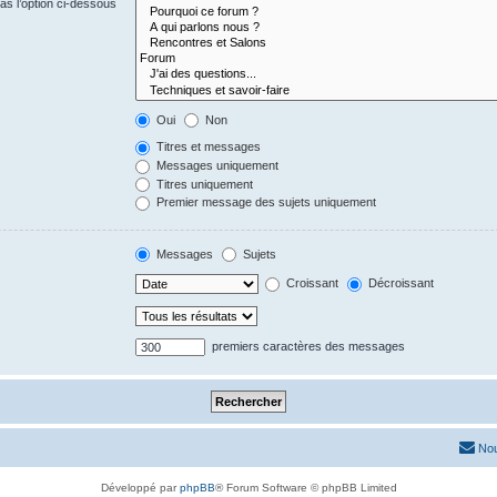
s l’option ci-dessous
Oui
Non
Titres et messages
Messages uniquement
Titres uniquement
Premier message des sujets uniquement
Messages
Sujets
Croissant
Décroissant
premiers caractères des messages
Nou
Développé par
phpBB
® Forum Software © phpBB Limited