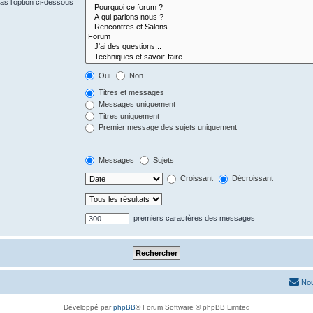
s l’option ci-dessous
Oui
Non
Titres et messages
Messages uniquement
Titres uniquement
Premier message des sujets uniquement
Messages
Sujets
Croissant
Décroissant
premiers caractères des messages
Nou
Développé par
phpBB
® Forum Software © phpBB Limited