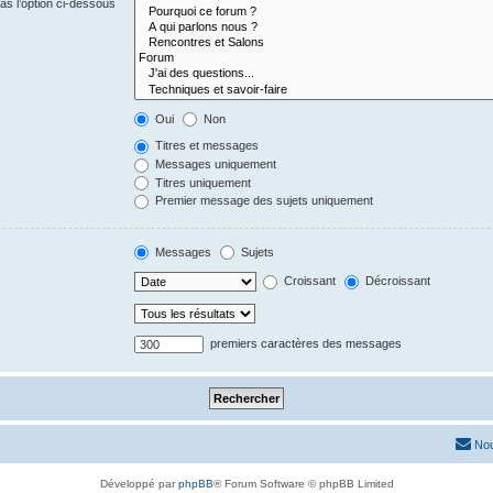
s l’option ci-dessous
Oui
Non
Titres et messages
Messages uniquement
Titres uniquement
Premier message des sujets uniquement
Messages
Sujets
Croissant
Décroissant
premiers caractères des messages
Nou
Développé par
phpBB
® Forum Software © phpBB Limited