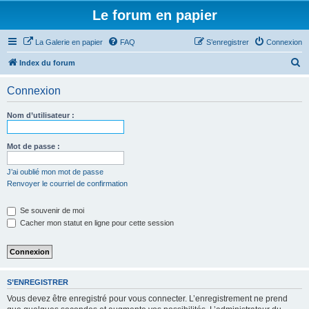
Le forum en papier
La Galerie en papier
FAQ
S’enregistrer
Connexion
R
Index du forum
e
Connexion
c
h
Nom d’utilisateur :
e
r
Mot de passe :
c
J’ai oublié mon mot de passe
h
Renvoyer le courriel de confirmation
e
Se souvenir de moi
r
Cacher mon statut en ligne pour cette session
S’ENREGISTRER
Vous devez être enregistré pour vous connecter. L’enregistrement ne prend