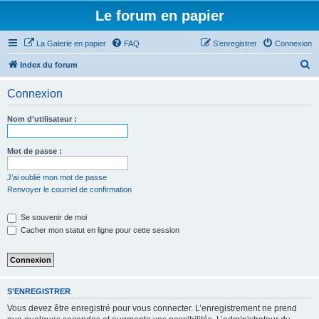
Le forum en papier
La Galerie en papier
FAQ
S’enregistrer
Connexion
R
Index du forum
e
Connexion
c
h
Nom d’utilisateur :
e
r
Mot de passe :
c
J’ai oublié mon mot de passe
h
Renvoyer le courriel de confirmation
e
Se souvenir de moi
r
Cacher mon statut en ligne pour cette session
S’ENREGISTRER
Vous devez être enregistré pour vous connecter. L’enregistrement ne prend