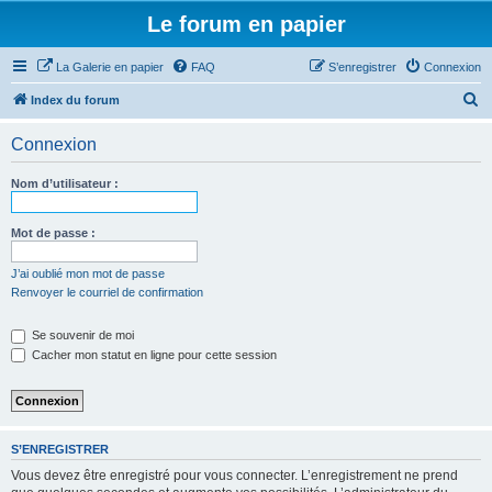
Le forum en papier
La Galerie en papier
FAQ
S’enregistrer
Connexion
R
Index du forum
e
Connexion
c
h
Nom d’utilisateur :
e
r
Mot de passe :
c
J’ai oublié mon mot de passe
h
Renvoyer le courriel de confirmation
e
Se souvenir de moi
r
Cacher mon statut en ligne pour cette session
S’ENREGISTRER
Vous devez être enregistré pour vous connecter. L’enregistrement ne prend