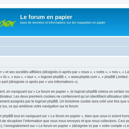
Le forum en papier
base de données et informations sur les maquettes en papier
» et ses sociétés affiliées (désignés ci-après par « nous », « notre », « nos », « 
 ils », « eux », « leur », « logiciel phpBB », « www.phpbb.com », « phpBB Limited 
e part (désignée ci-après par « vos informations »).
, en naviguant sur « Le forum en papier », le logiciel phpBB créera un certain nom
inateur. Les deux premiers cookies ne contiennent qu’un identifiant utilisateur (dési
ement assignés par le logiciel phpBB. Un troisième cookie sera créé une fois que v
z lus, ce qui améliore votre navigation sur le forum.
 phpBB tout en naviguant sur « Le forum en papier », bien que ceux-ci soient hor
de récupérer l’information que vous nous envoyez et que nous collectons. Ceci peut 
 »), l’enregistrement sur « Le forum en papier » (désignée ici par « votre compte »