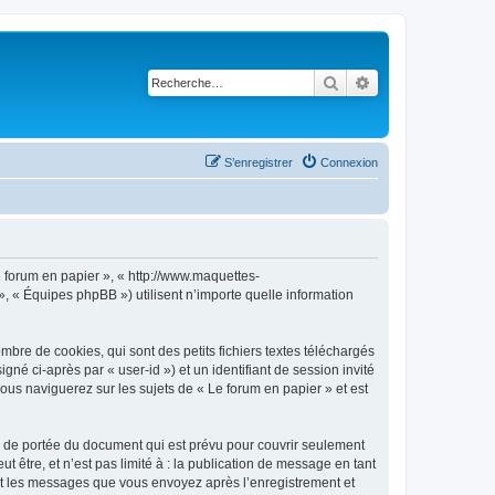
Rechercher
Recherche avancé
S’enregistrer
Connexion
Le forum en papier », « http://www.maquettes-
», « Équipes phpBB ») utilisent n’importe quelle information
bre de cookies, qui sont des petits fichiers textes téléchargés
gné ci-après par « user-id ») et un identifiant de session invité
ous naviguerez sur les sujets de « Le forum en papier » et est
s de portée du document qui est prévu pour couvrir seulement
être, et n’est pas limité à : la publication de message en tant
) et les messages que vous envoyez après l’enregistrement et