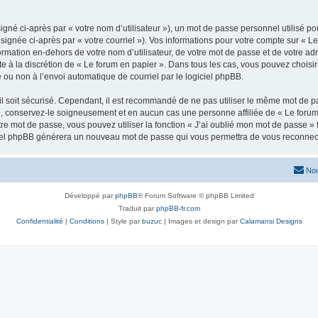
gné ci-après par « votre nom d’utilisateur »), un mot de passe personnel utilisé po
signée ci-après par « votre courriel »). Vos informations pour votre compte sur « Le
mation en-dehors de votre nom d’utilisateur, de votre mot de passe et de votre adr
ste à la discrétion de « Le forum en papier ». Dans tous les cas, vous pouvez choisi
 ou non à l’envoi automatique de courriel par le logiciel phpBB.
l soit sécurisé. Cependant, il est recommandé de ne pas utiliser le même mot de pas
», conservez-le soigneusement et en aucun cas une personne affiliée de « Le forum
re mot de passe, vous pouvez utiliser la fonction « J’ai oublié mon mot de passe 
logiciel phpBB générera un nouveau mot de passe qui vous permettra de vous reconnec
Nou
Développé par
phpBB
® Forum Software © phpBB Limited
Traduit par
phpBB-fr.com
Confidentialité
|
Conditions
| Style par
buzuc
| Images et design par
Calamansi Designs