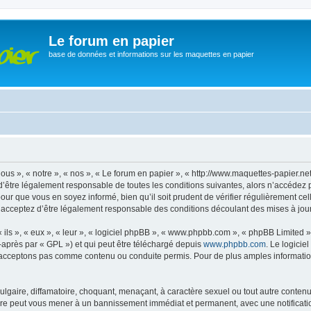
Le forum en papier
base de données et informations sur les maquettes en papier
ous », « notre », « nos », « Le forum en papier », « http://www.maquettes-papier.n
’être légalement responsable de toutes les conditions suivantes, alors n’accédez 
pour que vous en soyez informé, bien qu’il soit prudent de vérifier régulièrement ce
 acceptez d’être légalement responsable des conditions découlant des mises à jour 
ls », « eux », « leur », « logiciel phpBB », « www.phpbb.com », « phpBB Limited »,
-après par « GPL ») et qui peut être téléchargé depuis
www.phpbb.com
. Le logicie
acceptons pas comme contenu ou conduite permis. Pour de plus amples informations
lgaire, diffamatoire, choquant, menaçant, à caractère sexuel ou tout autre contenu 
aire peut vous mener à un bannissement immédiat et permanent, avec une notificatio