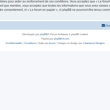
trées pour aider au renforcement de ces conditions. Vous acceptez que « Le forum 
tant que membre, vous acceptez que toutes les informations que vous avez saisies
votre consentement, ni « Le forum en papier », ni phpBB ne pourront être tenus com
Nou
Développé par
phpBB
® Forum Software © phpBB Limited
Traduit par
phpBB-fr.com
Confidentialité
|
Conditions
| Style par
buzuc
| Images et design par
Calamansi Designs