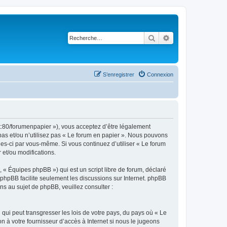
Rechercher
Recherche avancé
S’enregistrer
Connexion
et:80/forumenpapier »), vous acceptez d’être légalement
pas et/ou n’utilisez pas « Le forum en papier ». Nous pouvons
lles-ci par vous-même. Si vous continuez d’utiliser « Le forum
et/ou modifications.
 « Équipes phpBB ») qui est un script libre de forum, déclaré
l phpBB facilite seulement les discussions sur Internet. phpBB
 au sujet de phpBB, veuillez consulter :
qui peut transgresser les lois de votre pays, du pays où « Le
n à votre fournisseur d’accès à Internet si nous le jugeons