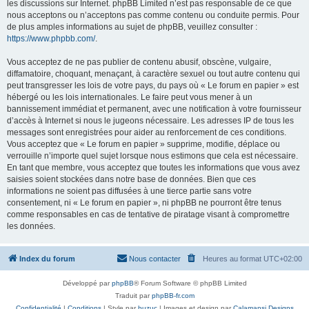
les discussions sur Internet. phpBB Limited n’est pas responsable de ce que
nous acceptons ou n’acceptons pas comme contenu ou conduite permis. Pour
de plus amples informations au sujet de phpBB, veuillez consulter :
https://www.phpbb.com/
.
Vous acceptez de ne pas publier de contenu abusif, obscène, vulgaire,
diffamatoire, choquant, menaçant, à caractère sexuel ou tout autre contenu qui
peut transgresser les lois de votre pays, du pays où « Le forum en papier » est
hébergé ou les lois internationales. Le faire peut vous mener à un
bannissement immédiat et permanent, avec une notification à votre fournisseur
d’accès à Internet si nous le jugeons nécessaire. Les adresses IP de tous les
messages sont enregistrées pour aider au renforcement de ces conditions.
Vous acceptez que « Le forum en papier » supprime, modifie, déplace ou
verrouille n’importe quel sujet lorsque nous estimons que cela est nécessaire.
En tant que membre, vous acceptez que toutes les informations que vous avez
saisies soient stockées dans notre base de données. Bien que ces
informations ne soient pas diffusées à une tierce partie sans votre
consentement, ni « Le forum en papier », ni phpBB ne pourront être tenus
comme responsables en cas de tentative de piratage visant à compromettre
les données.
Index du forum
Nous contacter
Heures au format
UTC+02:00
Développé par
phpBB
® Forum Software © phpBB Limited
Traduit par
phpBB-fr.com
Confidentialité
|
Conditions
| Style par
buzuc
| Images et design par
Calamansi Designs