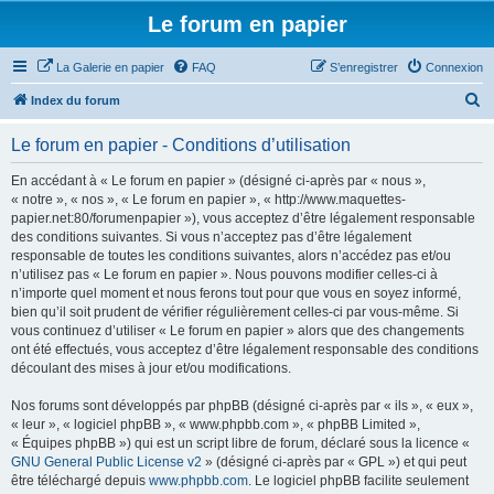
Le forum en papier
La Galerie en papier
FAQ
S’enregistrer
Connexion
R
Index du forum
e
Le forum en papier - Conditions d’utilisation
c
h
En accédant à « Le forum en papier » (désigné ci-après par « nous »,
« notre », « nos », « Le forum en papier », « http://www.maquettes-
e
papier.net:80/forumenpapier »), vous acceptez d’être légalement responsable
r
des conditions suivantes. Si vous n’acceptez pas d’être légalement
responsable de toutes les conditions suivantes, alors n’accédez pas et/ou
c
n’utilisez pas « Le forum en papier ». Nous pouvons modifier celles-ci à
h
n’importe quel moment et nous ferons tout pour que vous en soyez informé,
bien qu’il soit prudent de vérifier régulièrement celles-ci par vous-même. Si
e
vous continuez d’utiliser « Le forum en papier » alors que des changements
r
ont été effectués, vous acceptez d’être légalement responsable des conditions
découlant des mises à jour et/ou modifications.
Nos forums sont développés par phpBB (désigné ci-après par « ils », « eux »,
« leur », « logiciel phpBB », « www.phpbb.com », « phpBB Limited »,
« Équipes phpBB ») qui est un script libre de forum, déclaré sous la licence «
GNU General Public License v2
» (désigné ci-après par « GPL ») et qui peut
être téléchargé depuis
www.phpbb.com
. Le logiciel phpBB facilite seulement